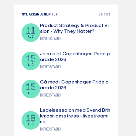
NYE ARRANGEMENTER
Se alle
Product Strategy & Product Vi
11
sion - Why They Matter?
AUG
HOVEDSTADEN
Join us at Copenhagen Pride p
15
arade 2026
AUG
HOVEDSTADEN
Gå med i Copenhagen Pride p
15
arade 2026
AUG
HOVEDSTADEN
Ledelsessalon med Svend Brin
18
kmann om stress - livestreami
ng
AUG
HOVEDSTADEN