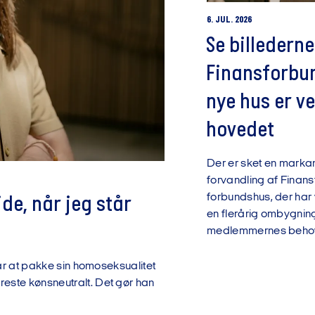
6. JUL. 2026
Se billederne
Finansforbu
nye hus er v
hovedet
Der er sket en marka
forvandling af Finan
forbundshus, der har
jde, når jeg står
en flerårig ombygning
medlemmernes behov 
 år at pakke sin homoseksualitet
este kønsneutralt. Det gør han