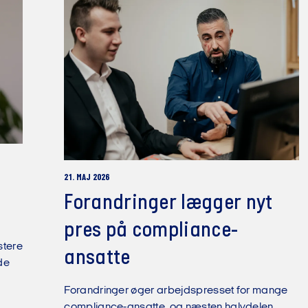
21. MAJ 2026
Forandringer lægger nyt
pres på compliance-
stere
ansatte
de
Forandringer øger arbejdspresset for mange
compliance-ansatte, og næsten halvdelen