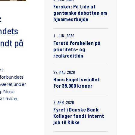
Forsker: På tide at
gentænke debatten om
:
hjemmearbejde
ndets
1. JUN. 2026
endt på
Forstå forskellen på
prioritets- og
realkreditlån
nt
27. MAJ 2026
sforbundets
Hans Engell svindlet
 været under
for 38.000 kroner
. Nu er
i fokus.
7. APR. 2026
Fyret i Danske Bank:
Kolleger fandt internt
job til Rikke