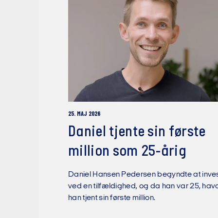
25. MAJ 2026
Daniel tjente sin første
million som 25-årig
Daniel Hansen Pedersen begyndte at inve
ved en tilfældighed, og da han var 25, hav
han tjent sin første million.