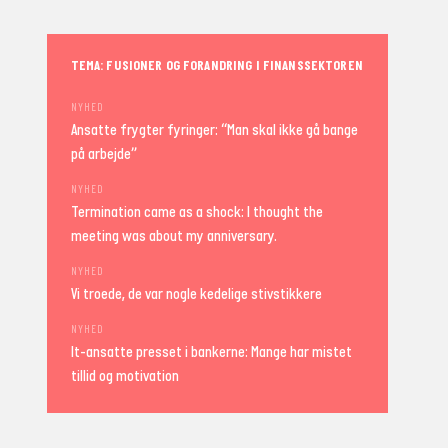
TEMA: FUSIONER OG FORANDRING I FINANSSEKTOREN
NYHED
Ansatte frygter fyringer: “Man skal ikke gå bange
på arbejde”
NYHED
Termination came as a shock: I thought the
meeting was about my anniversary.
NYHED
Vi troede, de var nogle kedelige stivstikkere
NYHED
It-ansatte presset i bankerne: Mange har mistet
tillid og motivation