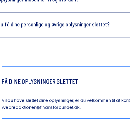
 oplysninger indsamler vi og hvordan?
ad og andet fra Apple
 med Android styresystem
u få dine personlige og øvrige oplysninger slettet?
ninger gemmer vi?
FÅ DINE OPLYSNINGER SLETTET
Vil du have slettet dine oplysninger, er du velkommen til at kon
webredaktionen@finansforbundet.dk
.