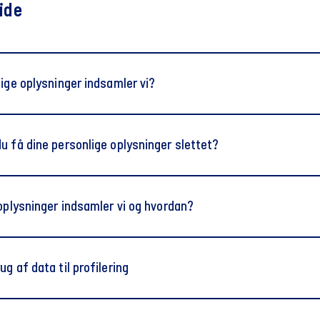
ide
lige oplysninger indsamler vi?
u få dine personlige oplysninger slettet?
 oplysninger indsamler vi og hvordan?
onlige oplysninger, du i særlige tilfælde kan blive bedt om at 
er gør det muligt for os at generere anonymiserede statistikke
g af data til profilering
i fører f.eks. statistik over, hvor mange brugere der besøger 
gdpr@f
for at få adgang til Feriebørsen eller redigere dine medlemsda
er vist mest. Statistikken indeholder ikke nogen oplysninger, der 
 for at kunne identificere dig entydigt vha. MitID eller dit pers
 og vi anvender den udelukkende til at gøre hjemmesiden bedr