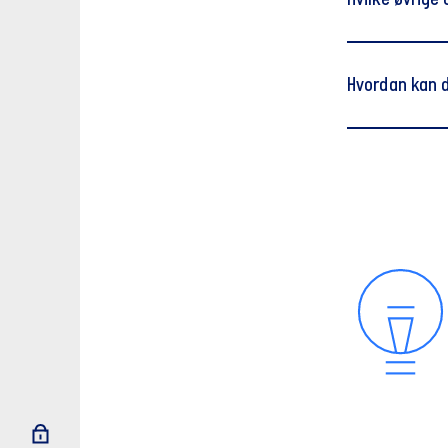
Hvilke øvrige
iPhone, iP
Telefoner
Hvordan kan d
Hvilke oplys