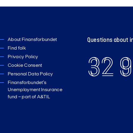
ters IP-adresse i pseudonymiseret form
else på enhed og enhedstype, fx pc, mobil eller Ipad
ystem og browsertype
Questions about i
About Finansforbundet
 lokation (kun by)
Find folk
prog i din webbrowser
32 9
Privacy Policy
se på den hjemmeside du besøger
Cookie Consent
er du har besøgt hos os samt dato og tid
Personal Data Policy
Finansforbundet’s
Unemployment Insurance
fund – part of A&TIL