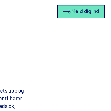
Meld dig ind
dets app og
r tilhører
eds.dk,