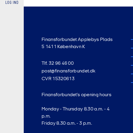
LOG IND
Din compu
Skærmstørr
Operativs
Finansforbundet Applebys Plads
Geografisk
5 1411 København K
Standards
URL-adres
Tlf. 32 96 46 00
post@finansforbundet.dk
Hvilke sid
CVR 15320613
Finansforbundet's opening hours
Monday - Thursday 8.30 a.m. - 4
p.m.
Friday 8.30 a.m. - 3 p.m.