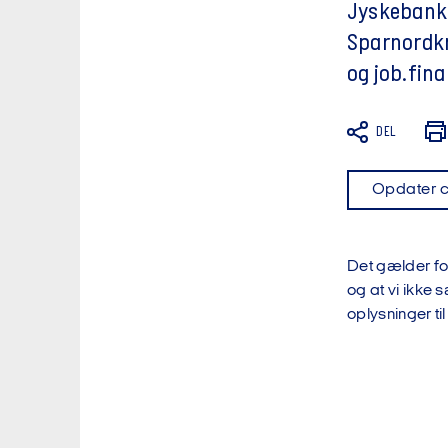
Jyskebankk
Sparnordkr
og job.fin
DEL
Opdater 
Det gælder for
og at vi ikke 
oplysninger ti