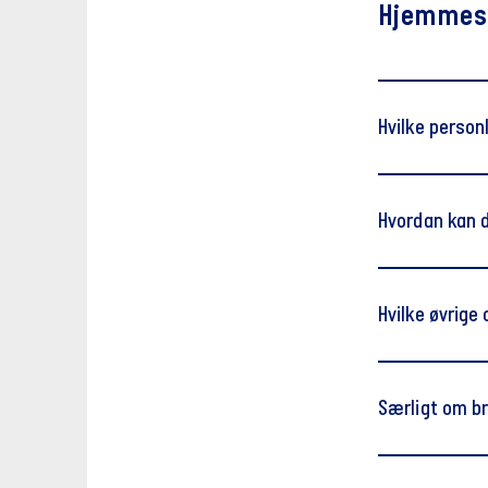
Hjemmes
Hvilke person
Hvordan kan d
Hvilke øvrige
Udover de pers
oplysninger, d
Særligt om bru
hjemmesider. V
Logger på 
sider der bliv
har vi brug
enkeltperson,