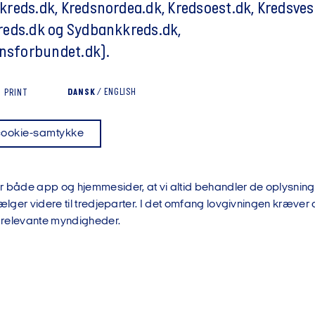
reds.dk, Kredsnordea.dk, Kredsoest.dk, Kredsvest
eds.dk og Sydbankkreds.dk,
ansforbundet.dk).
DANSK
/
ENGLISH
PRINT
cookie-samtykke
 både app og hjemmesider, at vi altid behandler de oplysninger,
sælger videre til tredjeparter. I det omfang lovgivningen kræver d
l relevante myndigheder.