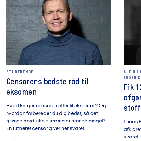
STUDERENDE
ALT DU 
INDEN 
Censorens bedste råd til
Fik 1
eksamen
afgø
Hvad kigger censoren efter til eksamen? Og
stoff
hvordan forbereder du dig bedst, så det
grønne bord ikke skræmmer nær så meget?
Lucas P
En rutineret censor giver her svaret!
afklare
svaret.