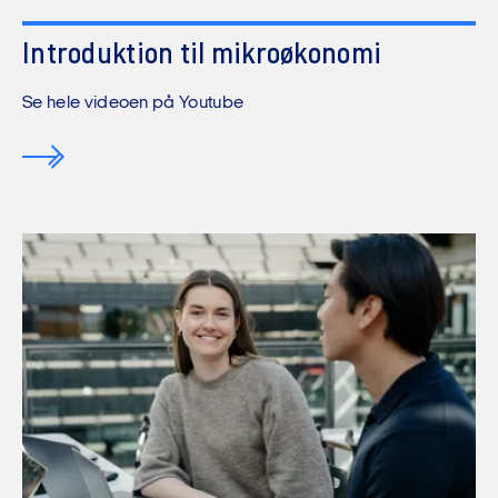
Introduktion til mikroøkonomi
Vi må desværre ikke vise dig videoen,
før du har accepteret funktionelle
Se hele videoen på Youtube
cookies.