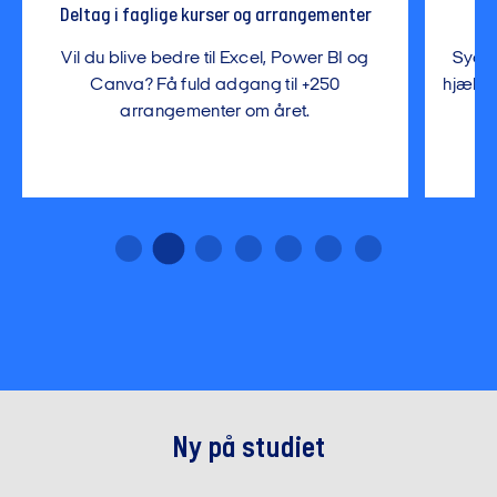
Deltag i faglige kurser og arrangementer
Få
Vil du blive bedre til Excel, Power BI og
Sygdo
Canva? Få fuld adgang til +250
hjælpe
arrangementer om året.
…
Ny på studiet