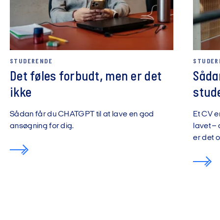
STUDERENDE
STUDER
Det føles forbudt, men er det
Såda
ikke
stud
Sådan får du CHATGPT til at lave en god
Et CV e
ansøgning for dig.
lavet – 
er det o