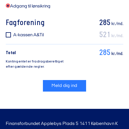
Adgang til lønsikring
Fagforening
285
kr./md.
521
A-kassen A&Til
kr./md.
285
Total
kr./md.
Kontingentet er fradragsberettiget
efter gældende regler.
Meld dig ind
Finansforbundet Applebys Plads 5 1411 København K