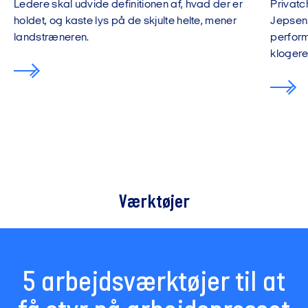
Ledere skal udvide definitionen af, hvad der er
Privatc
holdet, og kaste lys på de skjulte helte, mener
Jepsen 
landstræneren.
perform
klogere
Værktøjer
5 arbejdsværktøjer til at