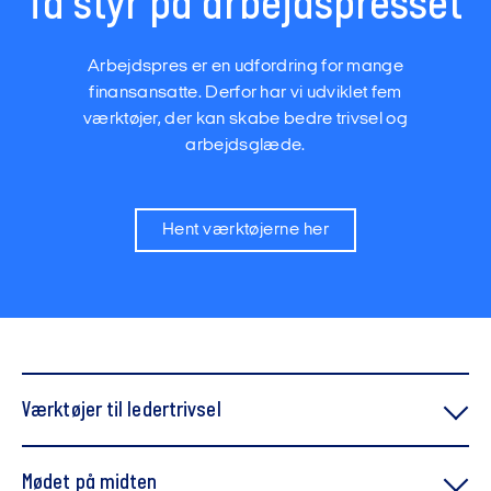
få styr på arbejdspresset
Arbejdspres er en udfordring for mange
finansansatte. Derfor har vi udviklet fem
værktøjer, der kan skabe bedre trivsel og
arbejdsglæde.
Hent værktøjerne her
Værktøjer til ledertrivsel
Ledere i trivsel er bedre ledere
Mødet på midten