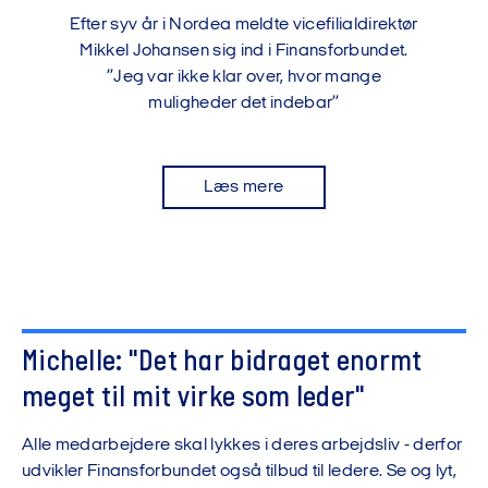
Efter syv år i Nordea meldte vicefilialdirektør
Mikkel Johansen sig ind i Finansforbundet.
”Jeg var ikke klar over, hvor mange
muligheder det indebar”
Læs mere
Michelle: "Det har bidraget enormt
Vi må desværre ikke vise dig videoen,
meget til mit virke som leder"
før du har accepteret funktionelle
cookies.
Alle medarbejdere skal lykkes i deres arbejdsliv - derfor
udvikler Finansforbundet også tilbud til ledere. Se og lyt,