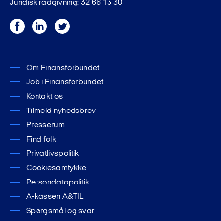
Juridisk rådgivning: 32 66 13 30
Facebook
LinkedIn
Twitter
Om Finansforbundet
Job i Finansforbundet
Kontakt os
Tilmeld nyhedsbrev
Presserum
Find folk
Privatlivspolitik
Cookiesamtykke
Persondatapolitik
A-kassen A&TIL
Spørgsmål og svar