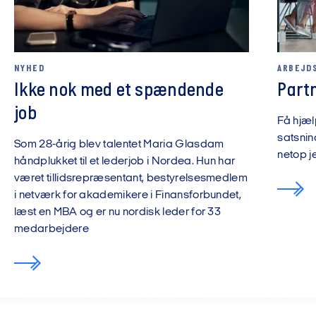
NYHED
ARBEJDS
Ikke nok med et spændende
Part
job
Få hjæl
satsnin
Som 28-årig blev talentet Maria Glasdam
netop j
håndplukket til et lederjob i Nordea. Hun har
været tillidsrepræsentant, bestyrelsesmedlem
i netværk for akademikere i Finansforbundet,
læst en MBA og er nu nordisk leder for 33
medarbejdere