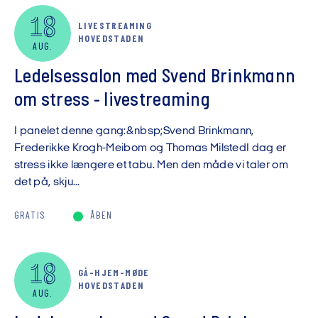
18
LIVESTREAMING
HOVEDSTADEN
AUG.
Ledelsessalon med Svend Brinkmann
om stress - livestreaming
I panelet denne gang:&nbsp;Svend Brinkmann,
Frederikke Krogh-Meibom og Thomas MilstedI dag er
stress ikke længere et tabu. Men den måde vi taler om
det på, skju...
GRATIS
ÅBEN
18
GÅ-HJEM-MØDE
HOVEDSTADEN
AUG.