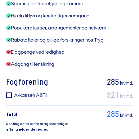
Sparring på trivsel, job og karriere
Hjælp til løn og kontraktgennemgang
Populære kurser, arrangementer og netværk
Rabataftaler og billige forsikringer hos Tryg
Dagpenge ved ledighed
Adgang til lønsikring
Fagforening
285
kr./md.
521
A-kassen A&Til
kr./md.
285
Total
kr./md.
Kontingentet er fradragsberettiget
efter gældende regler.