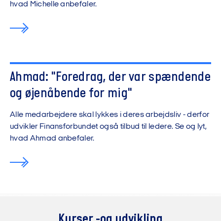
hvad Michelle anbefaler.
Ahmad: "Foredrag, der var spændende
Vi må desværre ikke vise dig videoen,
og øjenåbende for mig"
før du har accepteret funktionelle
cookies.
Alle medarbejdere skal lykkes i deres arbejdsliv - derfor
udvikler Finansforbundet også tilbud til ledere. Se og lyt,
hvad Ahmad anbefaler.
Kurser -og udvikling