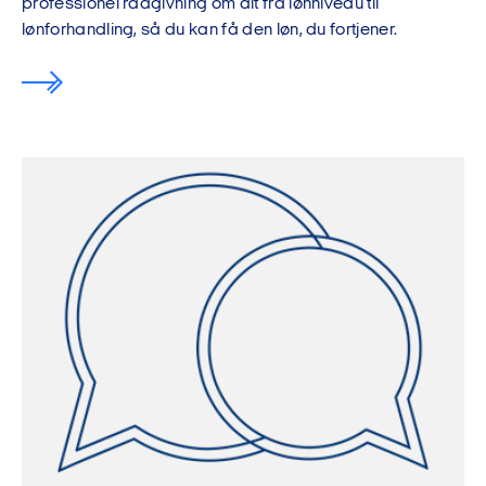
professionel rådgivning om alt fra lønniveau til
lønforhandling, så du kan få den løn, du fortjener.