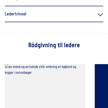
Sæt dialoger i gang - mødet på midten
Ledertrivsel
Mødet på midten [UK]
Mødet på midten-ledere
her
Opfølgning på dialogen
Rådgivning til ledere