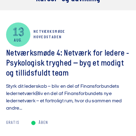
13
NETVÆRKSMØDE
HOVEDSTADEN
AUG.
Netværksmøde 4: Netværk for ledere -
Psykologisk tryghed – byg et modigt
og tillidsfuldt team
Styrk dit lederskab – bliv en del af Finansforbundets
ledernetværkBliv en del af Finansforbundets nye
ledernetværk – et fortroligt rum, hvor du sammen med
andre...
GRATIS
ÅBEN