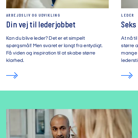
ARBEJDSLIV OG UDVIKLING
LEDER
Din vej til lederjobbet
Seks 
Kan du blive leder? Det er et simpelt
At nå ti
spørgsmål! Men svaret er langt fra entydigt.
større 
Få viden og inspiration til at skabe større
mange de
klarhed.
ledersti