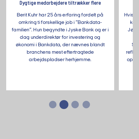
Dygtige medarbejdere tiltrækker flere
Berit Kuhr har 25 års erfaring fordelt på
Hvis m
omkring ti forskellige job i ”Bankdata-
kan
familien”. Hun begyndte i Jyske Bank og er i
Jørg
dag underdirektør for investering og
økonomi i Bankdata, der nævnes blandt
Sp
branchens mest eftertragtede
reflek
arbejdspladser herhjemme.
opgav
…