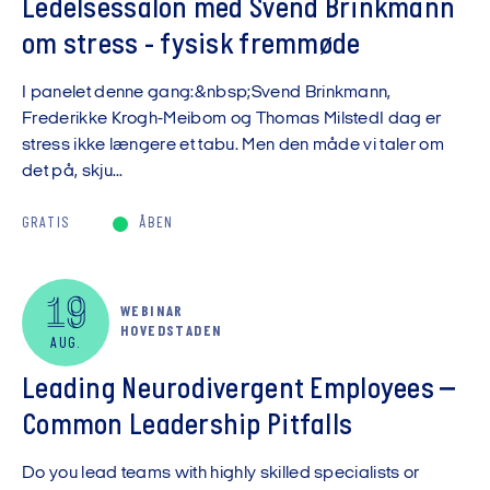
Ledelsessalon med Svend Brinkmann
om stress - fysisk fremmøde
I panelet denne gang:&nbsp;Svend Brinkmann,
Frederikke Krogh-Meibom og Thomas MilstedI dag er
stress ikke længere et tabu. Men den måde vi taler om
det på, skju...
GRATIS
ÅBEN
19
WEBINAR
HOVEDSTADEN
AUG.
Leading Neurodivergent Employees –
Common Leadership Pitfalls
Do you lead teams with highly skilled specialists or