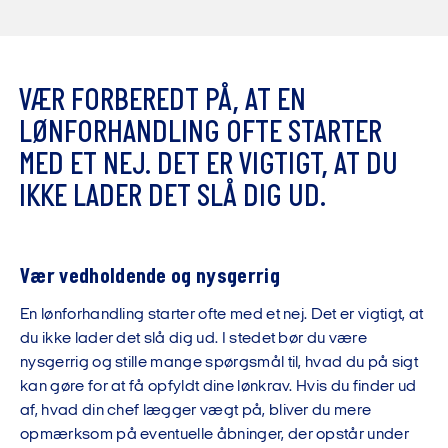
V
Æ
R
F
O
R
B
E
R
E
D
T
P
Å
,
A
T
E
N
L
Ø
N
F
O
R
H
A
N
D
L
I
N
G
O
F
T
E
S
T
A
R
T
E
R
M
E
D
E
T
N
E
J
.
D
E
T
E
R
V
I
G
T
I
G
T
,
A
T
D
U
I
K
K
E
L
A
D
E
R
D
E
T
S
L
Å
D
I
G
U
D
.
Vær vedholdende og nysgerrig
En lønforhandling starter ofte med et nej. Det er vigtigt, at
du ikke lader det slå dig ud. I stedet bør du være
nysgerrig og stille mange spørgsmål til, hvad du på sigt
kan gøre for at få opfyldt dine lønkrav. Hvis du finder ud
af, hvad din chef lægger vægt på, bliver du mere
opmærksom på eventuelle åbninger, der opstår under