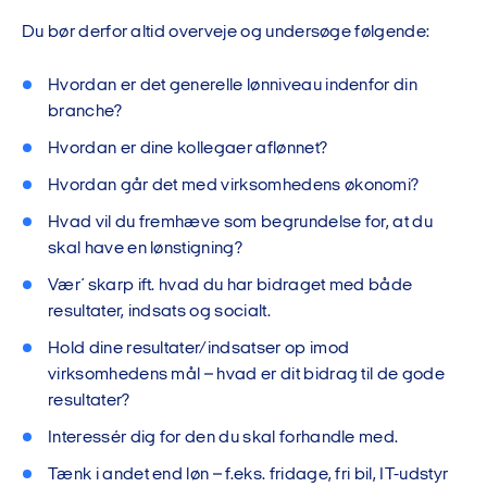
Du bør derfor altid overveje og undersøge følgende:
Hvordan er det generelle lønniveau indenfor din
branche?
Hvordan er dine kollegaer aflønnet?
Hvordan går det med virksomhedens økonomi?
Hvad vil du fremhæve som begrundelse for, at du
skal have en lønstigning?
Vær´ skarp ift. hvad du har bidraget med både
resultater, indsats og socialt.
Hold dine resultater/indsatser op imod
virksomhedens mål – hvad er dit bidrag til de gode
resultater?
Interessér dig for den du skal forhandle med.
Tænk i andet end løn – f.eks. fridage, fri bil, IT-udstyr