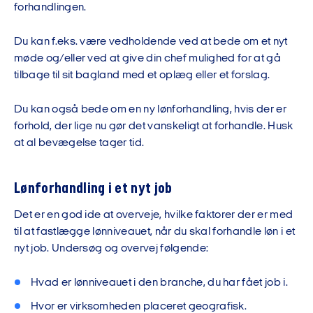
forhandlingen.
Du kan f.eks. være vedholdende ved at bede om et nyt
møde og/eller ved at give din chef mulighed for at gå
tilbage til sit bagland med et oplæg eller et forslag.
Du kan også bede om en ny lønforhandling, hvis der er
forhold, der lige nu gør det vanskeligt at forhandle. Husk
at al bevægelse tager tid.
Lønforhandling i et nyt job
Det er en god ide at overveje, hvilke faktorer der er med
til at fastlægge lønniveauet, når du skal forhandle løn i et
nyt job. Undersøg og overvej følgende:
Hvad er lønniveauet i den branche, du har fået job i.
Hvor er virksomheden placeret geografisk.