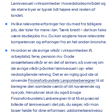
Lønniveauet i virksomheder i hovedstadsområdet og
de større byer er typisk lidt højere end resten af
landet.
Hvilke relevante erfaringer har du med fra tidligere
job, der taler for mere i løn. Tænk bredt – det kan f.eks
være studiejobs m.v. Du kan sagtens have relevante
kompetencer og erfaringer fra en hel anden branche.
Hvordan er de øvrige vilkår i virksomheden ift.
arbejdstid, ferie, pension m.v. Gode
ansættelsesvilkår er en del af lønnen, så overvej om
de øvrige vilkår påvirker lønniveauet i op- eller
nedadgående retning. Det er en rigtig god ide at
anvende
Finansforbundets Lønpakkeberegner
til at
beregne den samlede værdi af dit nuværende og
nye job. Herudover skal du også bruge
Finansforbundets Lønberegner til at få et præcist
billede af lønniveauet i det job, du søger, når man
tager højde for dine erfaringer, uddannelsesniveau