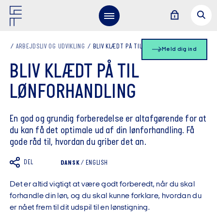
ARBEJDSLIV OG UDVIKLING
BLIV KLÆDT PÅ TIL LØNFORHANDLING
Meld dig ind
BLIV KLÆDT PÅ TIL
LØNFORHANDLING
En god og grundig forberedelse er altafgørende for at
du kan få det optimale ud af din lønforhandling. Få
gode råd til, hvordan du griber det an.
DEL
DANSK
/
ENGLISH
Det er altid vigtigt at være godt forberedt, når du skal
forhandle din løn, og du skal kunne forklare, hvordan du
er nået frem til dit udspil til en lønstigning.