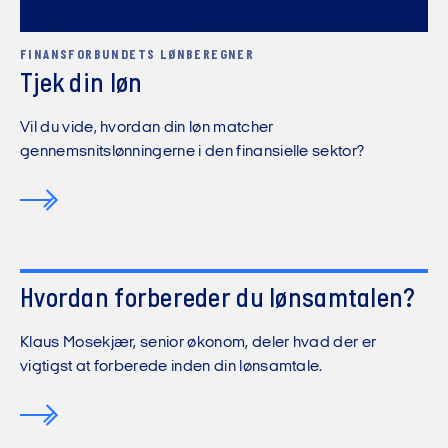
FINANSFORBUNDETS LØNBEREGNER
Tjek din løn
Vil du vide, hvordan din løn matcher
gennemsnitslønningerne i den finansielle sektor?
Hvordan forbereder du lønsamtalen?
Vi må desværre ikke vise dig videoen,
før du har accepteret funktionelle
Klaus Mosekjær, senior økonom, deler hvad der er
cookies.
vigtigst at forberede inden din lønsamtale.