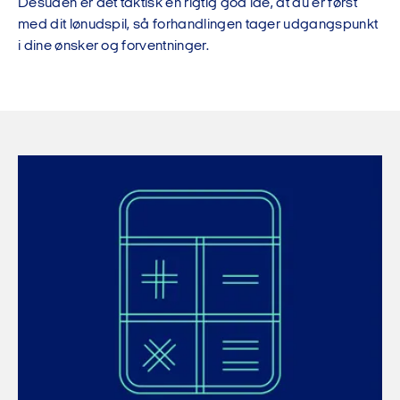
Desuden er det taktisk en rigtig god ide, at du er først
med dit lønudspil, så forhandlingen tager udgangspunkt
i dine ønsker og forventninger.