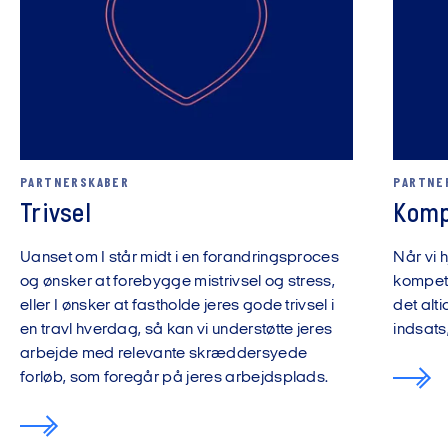
PARTNERSKABER
PARTNE
Trivsel
Komp
Uanset om I står midt i en forandringsproces
Når vi 
og ønsker at forebygge mistrivsel og stress,
kompete
eller I ønsker at fastholde jeres gode trivsel i
det alt
en travl hverdag, så kan vi understøtte jeres
indsats,
arbejde med relevante skræddersyede
forløb, som foregår på jeres arbejdsplads.