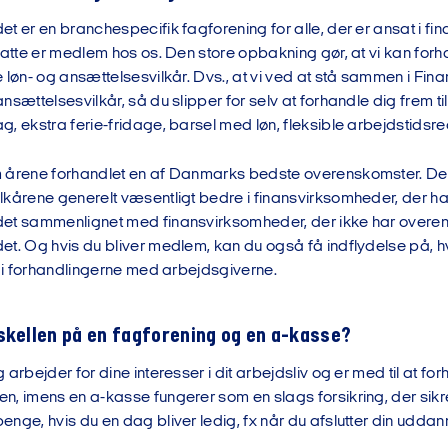
t er en branchespecifik fagforening for alle, der er ansat i fi
nsatte er medlem hos os. Den store opbakning gør, at vi kan fo
 løn- og ansættelsesvilkår. Dvs., at vi ved at stå sammen i Fin
nsættelsesvilkår, så du slipper for selv at forhandle dig frem t
, ekstra ferie-fridage, barsel med løn, fleksible arbejdstidsr
 årene forhandlet en af Danmarks bedste overenskomster. De
lkårene generelt væsentligt bedre i finansvirksomheder, der 
det sammenlignet med finansvirksomheder, der ikke har over
et. Og hvis du bliver medlem, kan du også få indflydelse på, 
e i forhandlingerne med arbejdsgiverne.
skellen på en fagforening og en a-kasse?
 arbejder for dine interesser i dit arbejdsliv og er med til at f
, imens en a-kasse fungerer som en slags forsikring, der sikrer 
nge, hvis du en dag bliver ledig, fx når du afslutter din uddan