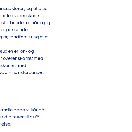
nanssektoren, og otte ud
rhandle overenskomster
ansforbundet opnår rigtig
il et passende
egler, tandforsikring m.m.
suden er løn- og
har overenskomst med
enskomst med
hvad Finansforbundet
orhandle gode vilkår på
dig retten til at få
nelse.