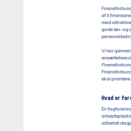
Finansforbunde
af ti finansa
med attraktive
gode løn- og a
pensionsbidrag
Vi har gennem
ansættelsesvi
Finansforbun
Finansforbund
skal prioriter
Hvad er for
En fagforening
arbejdspladsen
udbetalt dagpe