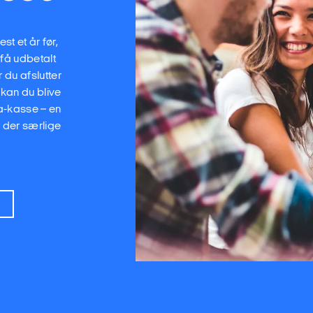
t et år før,
 få udbetalt
 du afslutter
 kan du blive
a-kasse – en
r der særlige