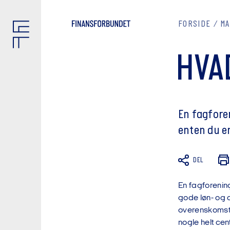
FORSIDE
M
HVA
En fagforen
enten du er
DEL
En fagforening
gode løn- og a
overenskomste
nogle helt cent