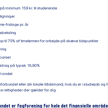
 på minimum 159 kr. til studerende
tigninger
erie-fridage pr. år
sbetaling
op til 75% af timelønnen for arbejde på skæve tidspunkter
ring
barsel
idrag på typisk 16,90%
t andet
forbundet eller din lokale tillidsmand, hvis du er i studiejob og 
ke rettigheder der gælder for dig.
ndet er fagforening for hele det finansielle område