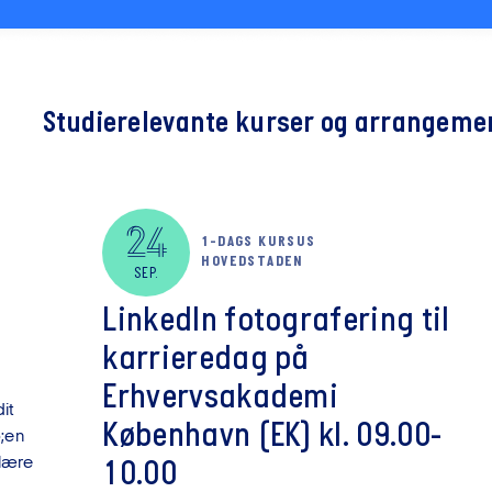
Studierelevante kurser og arrangeme
24
1-DAGS KURSUS
HOVEDSTADEN
SEP.
LinkedIn fotografering til
karrieredag på
Erhvervsakademi
it
København (EK) kl. 09.00-
;en
lære
10.00