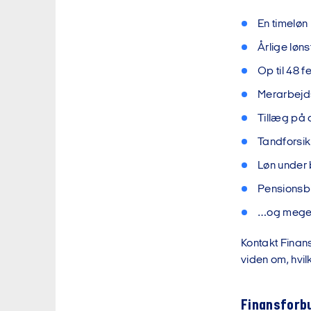
En timeløn
Årlige løns
Op til 48 f
Merarbejd
Tillæg på 
Tandforsik
Løn under 
Pensionsb
…og mege
Kontakt Finans
viden om, hvil
Finansforbu