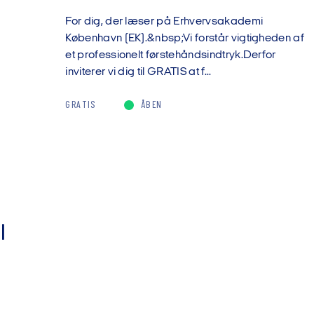
For dig, der læser på Erhvervsakademi
København (EK).&nbsp;Vi forstår vigtigheden af
et professionelt førstehåndsindtryk.Derfor
inviterer vi dig til GRATIS at f...
GRATIS
ÅBEN
l
-