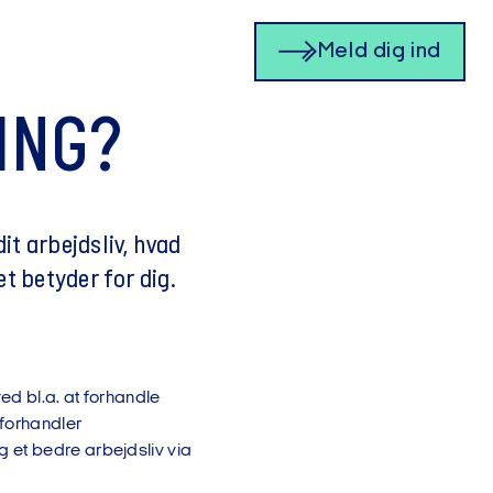
Meld dig ind
ING?
it arbejdsliv, hvad
et betyder for dig.
ed bl.a. at forhandle
 forhandler
 et bedre arbejdsliv via