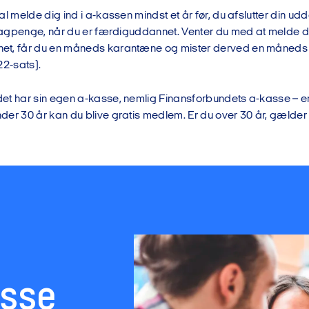
al melde dig ind i a-kassen mindst et år før, du afslutter din udda
 dagpenge, når du er færdiguddannet. Venter du med at melde dig 
et, får du en måneds karantæne og mister derved en måneds
22-sats).
et har sin egen a-kasse, nemlig Finansforbundets a-kasse – e
er 30 år kan du blive gratis medlem. Er du over 30 år, gælder 
asse