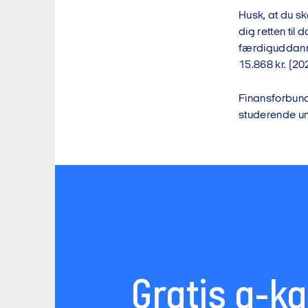
Husk, at du sk
dig retten til
færdiguddann
15.868 kr. (20
Finansforbund
studerende und
Gratis a-k