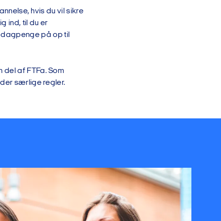
nnelse, hvis du vil sikre
ind, til du er
 dagpenge på op til
n del af FTFa. Som
der særlige regler.