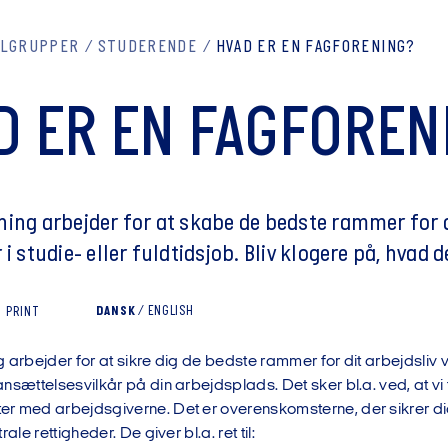
ÅLGRUPPER
STUDERENDE
HVAD ER EN FAGFORENING?
D ER EN FAGFOREN
ing arbejder for at skabe de bedste rammer for d
 i studie- eller fuldtidsjob. Bliv klogere på, hvad d
DANSK
/
ENGLISH
PRINT
 arbejder for at sikre dig de bedste rammer for dit arbejdsliv v
nsættelsesvilkår på din arbejdsplads. Det sker bl.a. ved, at vi
r med arbejdsgiverne. Det er overenskomsterne, der sikrer dig
rale rettigheder. De giver bl.a. ret til: