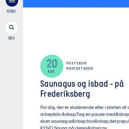
MENU
SØG
20
PUSTERUM
HOVEDSTADEN
AUG.
Saunagus og isbad - på
Frederiksberg
For dig, der er studerende eller i starten af d
arbejdsliv.&nbsp;Tag en pause med&nbsp
skøn saunagus&nbsp;hos&nbsp;det popu
KYND Sauna på deres&nbsp;ny...