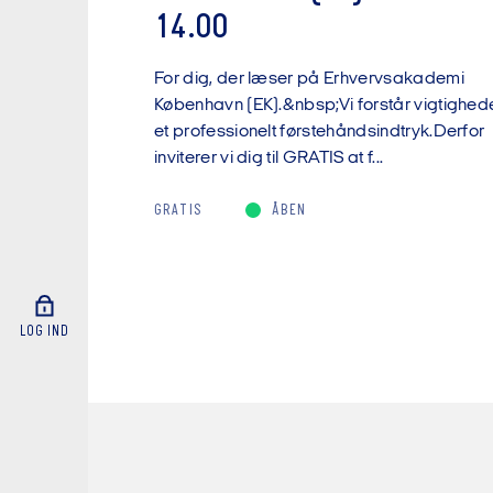
14.00
For dig, der læser på Erhvervsakademi
København (EK).&nbsp;Vi forstår vigtighed
et professionelt førstehåndsindtryk.Derfor
inviterer vi dig til GRATIS at f...
GRATIS
ÅBEN
LOG IND