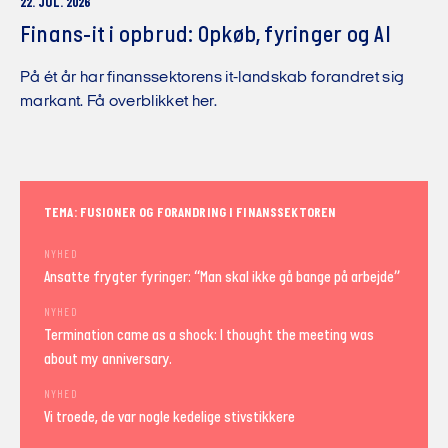
22. JUL. 2026
Finans-it i opbrud: Opkøb, fyringer og AI
På ét år har finanssektorens it-landskab forandret sig
markant. Få overblikket her.
TEMA: FUSIONER OG FORANDRING I FINANSSEKTOREN
NYHED
Ansatte frygter fyringer: “Man skal ikke gå bange på arbejde”
NYHED
Termination came as a shock: I thought the meeting was
about my anniversary.
NYHED
Vi troede, de var nogle kedelige stivstikkere