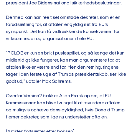
præsident Joe Bidens national sikkerhedsbeslutninger.
Dermed kan han reelt set omstøde dekreter, som er en
forudsætning for, at aftalen er gyldig set fra EU's
synspunkt. Det kan få vidtrækkende konsekvenser for
virksomheder og organisationer i hele EU.
"PCLOB er kun en brik i puslespillet, og så længe det kun
midlertidigt ikke fungerer, kan man argumentere for, at
aftalen ikke er værre end før. Men den retning, tingene
tager i den første uge af Trumps præsidentskab, ser ikke
godt ud," udtaler Max Schrems.
Overfor Version2 bakker Allan Frank op om, at EU-
Kommissionen kan blive tvunget til at revurdere aftalen
og muligvis ophæve dens gyldighed, hvis Donald Trump
fjerner dekreter, som lige nu understøtter aftalen.
(Artiklen fortsætter efter boksen)