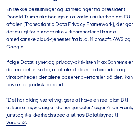
En række beslutninger og udmeldinger fra præsident
Donald Trump skaber lige nu alvorlig usikkerhed om EU-
aftalen (Transatlantic Data Privacy Framework), der gør
det muligt for europæiske virksomheder at bruge
amerikanske cloud-tjenester fra bl.a. Microsoft, AWS og
Google.
Ifølge Datatilsynet og privacy-aktivisten Max Schrems er
der en reel risiko for, at aftalen falder fra hinanden og
virksomheder, der alene baserer overførsler på den, kan
havne i et juridisk mareridt.
"Det har aldrig været vigtigere at have en reel plan B til
at kunne frigøre sig af de her tjenester," siger Allan Frank,
jurist og it-sikkerhedsspecialist hos Datatilsynet, til
Version2
.