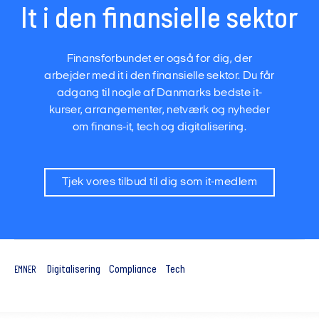
It i den finansielle sektor
Finansforbundet er også for dig, der
arbejder med it i den finansielle sektor. Du får
adgang til nogle af Danmarks bedste it-
kurser, arrangementer, netværk og nyheder
om finans-it, tech og digitalisering.
Tjek vores tilbud til dig som it-medlem
Digitalisering
Compliance
Tech
EMNER