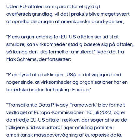
Uden EU-aftalen som garant for et gyldigt
overførselsgrundlag, vil det i praksis blive meget svært
at opretholde brugen af amerikanske cloud-ydelser.,
"Mens argumenterne for EU-US-aftalen ser ud til at
smuldre, kan virksomheder stadig basere sig på aftalen,
så længe den ikke formelt er annulleret," lyder det fra
Max Schrems, der fortsætter:
"Men i lyset af udviklingen i USA er det vigtigere end
nogensinde, at virksomheder og organisationer har en
beredskabsplan for hosting i Europa."
"Transatlantic Data Privacy Framework" blev formelt
vedtaget af Europa-Kommissionen 10. juli 2023, og er
den tredje EU-US aftale i rækken, der søger at løse de
tidligere juridiske udfordringer omkring potentiel
amerikansk masseovervågning af europæisk data.