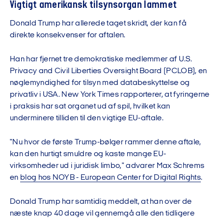
Vigtigt amerikansk tilsynsorgan lammet
Donald Trump har allerede taget skridt, der kan få
direkte konsekvenser for aftalen.
Han har fjernet tre demokratiske medlemmer af U.S.
Privacy and Civil Liberties Oversight Board (PCLOB), en
nøglemyndighed for tilsyn med databeskyttelse og
privatliv i USA. New York Times rapporterer, at fyringerne
i praksis har sat organet ud af spil, hvilket kan
underminere tilliden til den vigtige EU-aftale.
"Nu hvor de første Trump-bølger rammer denne aftale,
kan den hurtigt smuldre og kaste mange EU-
virksomheder ud i juridisk limbo," advarer Max Schrems
en
blog hos NOYB - European Center for Digital Rights
.
Donald Trump har samtidig meddelt, at han over de
næste knap 40 dage vil gennemgå alle den tidligere