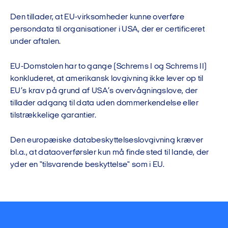
Den tillader, at EU-virksomheder kunne overføre
persondata til organisationer i USA, der er certificeret
under aftalen.
EU-Domstolen har to gange (Schrems I og Schrems II)
konkluderet, at amerikansk lovgivning ikke lever op til
EU’s krav på grund af USA’s overvågningslove, der
tillader adgang til data uden dommerkendelse eller
tilstrækkelige garantier.
Den europæiske databeskyttelseslovgivning kræver
bl.a., at dataoverførsler kun må finde sted til lande, der
yder en "tilsvarende beskyttelse" som i EU.