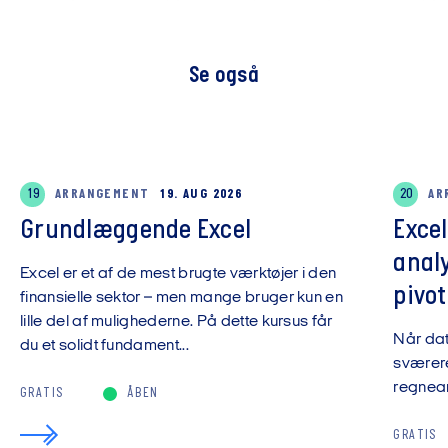
Se også
19
ARRANGEMENT
19. AUG 2026
20
AR
Grundlæggende Excel
Exce
anal
Excel er et af de mest brugte værktøjer i den
pivot
finansielle sektor – men mange bruger kun en
lille del af mulighederne. På dette kursus får
Når da
du et solidt fundament...
sværere
regnear
GRATIS
ÅBEN
GRATIS