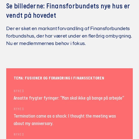
Se billederne: Finansforbundets nye hus er
vendt på hovedet
Der er sket en markant forvandling af Finansforbundets
forbundshus, der har været under en flerårig ombygning.
Nu er medlemmernes behov i fokus.
TEMA: FUSIONER OG FORANDRING I FINANSSEKTOREN
NYHED
Ansatte frygter fyringer: “Man skal ikke gå bange på arbejde”
NYHED
Termination came as a shock: I thought the meeting was
about my anniversary.
NYHED