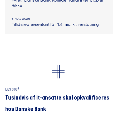
Fyret i Danske Bank: Kolleger fandt internt job til
Rikke
5. MAJ 2026
Tillidsrepræsentant får 1.4 mio. kr. i erstatning
LÆS OGSÅ
Tusindvis af it-ansatte skal opkvalificeres
hos Danske Bank