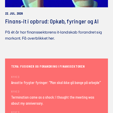
22. JUL. 2026
Finans-it i opbrud: Opkøb, fyringer og AI
På ét år har finanssektorens it-landskab forandret sig
markant. Få overblikket her.
TEMA: FUSIONER OG FORANDRING I FINANSSEKTOREN
NYHED
Ansatte frygter fyringer: “Man skal ikke gå bange på arbejde”
NYHED
Termination came as a shock: I thought the meeting was
about my anniversary.
NYHED