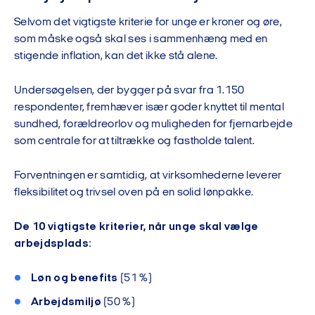
Selvom det vigtigste kriterie for unge er kroner og øre,
som måske også skal ses i sammenhæng med en
stigende inflation, kan det ikke stå alene.
Undersøgelsen, der bygger på svar fra 1.150
respondenter, fremhæver især goder knyttet til mental
sundhed, forældreorlov og muligheden for fjernarbejde
som centrale for at tiltrække og fastholde talent.
Forventningen er samtidig, at virksomhederne leverer
fleksibilitet og trivsel oven på en solid lønpakke.
De 10 vigtigste kriterier, når unge skal vælge
arbejdsplads:
Løn og benefits
(51 %)
Arbejdsmiljø
(50 %)