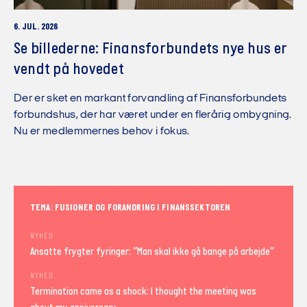
6. JUL. 2026
Se billederne: Finansforbundets nye hus er
vendt på hovedet
Der er sket en markant forvandling af Finansforbundets
forbundshus, der har været under en flerårig ombygning.
Nu er medlemmernes behov i fokus.
TEMA: FUSIONER OG FORANDRING I FINANSSEKTOREN
NYHED
Ansatte frygter fyringer: “Man skal ikke gå bange på arbejde”
NYHED
Termination came as a shock: I thought the meeting was