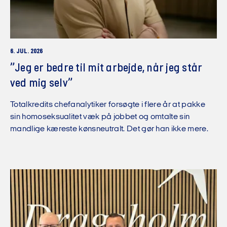
6. JUL. 2026
”Jeg er bedre til mit arbejde, når jeg står
ved mig selv”
Totalkredits chefanalytiker forsøgte i flere år at pakke
sin homoseksualitet væk på jobbet og omtalte sin
mandlige kæreste kønsneutralt. Det gør han ikke mere.