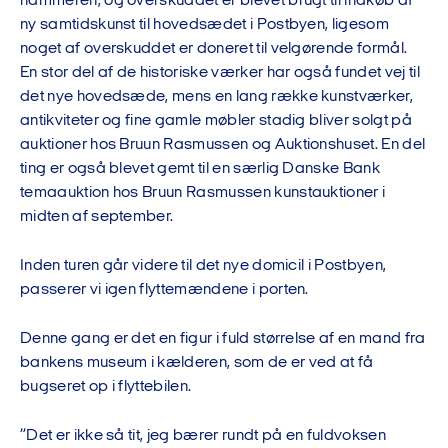
hammeren, og overskuddet er blevet brugt til indkøb af
ny samtidskunst til hovedsædet i Postbyen, ligesom
noget af overskuddet er doneret til velgørende formål.
En stor del af de historiske værker har også fundet vej til
det nye hovedsæde, mens en lang række kunstværker,
antikviteter og fine gamle møbler stadig bliver solgt på
auktioner hos Bruun Rasmussen og Auktionshuset. En del
ting er også blevet gemt til en særlig Danske Bank
temaauktion hos Bruun Rasmussen kunstauktioner i
midten af september.
Inden turen går videre til det nye domicil i Postbyen,
passerer vi igen flyttemændene i porten.
Denne gang er det en figur i fuld størrelse af en mand fra
bankens museum i kælderen, som de er ved at få
bugseret op i flyttebilen.
”Det er ikke så tit, jeg bærer rundt på en fuldvoksen