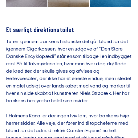
Et særligt direktionstoilet
Turen igennem bankens historiske del går blandt andet
igennem Cigarkassen, hvor en udgave af ”Den Store
Danske Encyklopædi” står ensom tilbage i en indbygget
reol. Så til Tolvmødesalen, hvor man hver dag drøftede
de kreditter, der skulle gives og afvises og
Bellevuesalen, der ikke har et eneste vindue, men i stedet
en malet udsigt over landskabet med vand og marker til
hver sin side skabt af kunstneren Niels Strøbæk. Her har
bankens bestyrelse holdt sine møder.
I Holmens Kanal er der ingen tvivl om, hvor bankens høje
herrer sidder. Alle veje, der fører ind til topcheferne med
blandt andet adm. direktør Carsten Egeriis’ nu helt