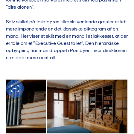
tomme kontor, er markeret med et skilt med påskriften
”direktionen”.
Selv skiltet på toiletdøren tiltænkt ventende gæster er lidt
mere imponerende en det klassiske piktogram af en
mand. Her viser et skilt med en mand i et jakkesæt, at der
er tale om et ”Executive Guest toilet”. Den hierarkiske
opbygning har man droppet i Postbyen, hvor direktionen
nu sidder mere centralt.