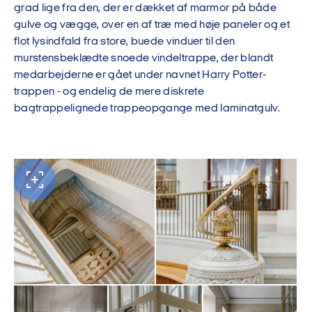
grad lige fra den, der er dækket af marmor på både
gulve og vægge, over en af træ med høje paneler og et
flot lysindfald fra store, buede vinduer til den
murstensbeklædte snoede vindeltrappe, der blandt
medarbejderne er gået under navnet Harry Potter-
trappen - og endelig de mere diskrete
bagtrappelignede trappeopgange med laminatgulv.