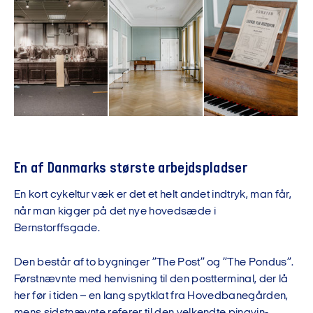
En af Danmarks største arbejdspladser
En kort cykeltur væk er det et helt andet indtryk, man får,
når man kigger på det nye hovedsæde i
Bernstorffsgade.
Den består af to bygninger ”The Post” og ”The Pondus”.
Førstnævnte med henvisning til den postterminal, der lå
her før i tiden – en lang spytklat fra Hovedbanegården,
mens sidstnævnte referer til den velkendte pingvin-