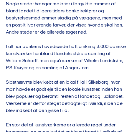
Nogle steder hænger malerier i forgyldte rammer af
blandt andet tidligere tiders bankdirektører og
bestyrelsesmedlemmer stadig på væggene, men med
en post-it i varierende farver, der viser, hvor de skal hen.
Andre steder er de allerede taget ned.
I alt har bankens hovedsæde haft omkring 3.000 danske
kunstværker heriblandt landets største samling af
William Scharff, men også værker af Vilhelm Lundstrøm,
P.S. Krøyer og en samling af Asger Jorn.
Sidstnævnte blev købt af en lokal filial i Silkeborg, hvor
man havde et godt øje til den lokale kunstner, inden han
blev populær og berømt i resten af landet og i udlandet.
Værkerne er derfor steget betragteligt i værdi, siden de
blev indkøbt af den jyske filial.
En stor del af kunstværkerne er allerede røget under