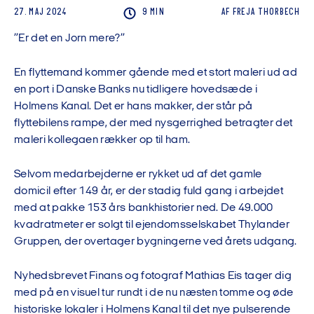
27. MAJ 2024
9 MIN
AF
FREJA
THORBECH
”Er det en Jorn mere?”
En flyttemand kommer gående med et stort maleri ud ad
en port i Danske Banks nu tidligere hovedsæde i
Holmens Kanal. Det er hans makker, der står på
flyttebilens rampe, der med nysgerrighed betragter det
maleri kollegaen rækker op til ham.
Selvom medarbejderne er rykket ud af det gamle
domicil efter 149 år, er der stadig fuld gang i arbejdet
med at pakke 153 års bankhistorier ned. De 49.000
kvadratmeter er solgt til ejendomsselskabet Thylander
Gruppen, der overtager bygningerne ved årets udgang.
Nyhedsbrevet Finans og fotograf Mathias Eis tager dig
med på en visuel tur rundt i de nu næsten tomme og øde
historiske lokaler i Holmens Kanal til det nye pulserende