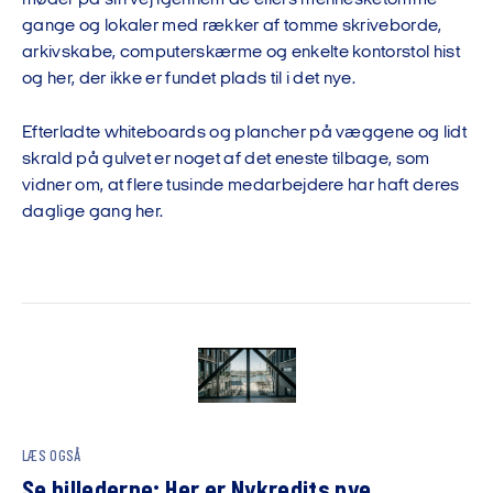
møder på sin vej igennem de ellers mennesketomme
gange og lokaler med rækker af tomme skriveborde,
arkivskabe, computerskærme og enkelte kontorstol hist
og her, der ikke er fundet plads til i det nye.
Efterladte whiteboards og plancher på væggene og lidt
skrald på gulvet er noget af det eneste tilbage, som
vidner om, at flere tusinde medarbejdere har haft deres
daglige gang her.
LÆS OGSÅ
Se billederne: Her er Nykredits nye