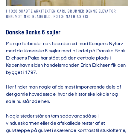
I 1928 SKABTE ARKITEKTEN CARL BRUMMER DENNE ELEVATOR
BEKLÆDT MED BLADGULD. FOTO: MATHIAS EIS
Danske Banks 6 søjler
Mange forbinder nok facaden ud mod Kongens Nytorv
med de klassiske 6 søjler med billedet på Danske Bank.
Erichsens Palæ har stået på den centrale plads i
København siden handelsmanden Erich Erichsen fik den
bygget i 1797.
Her finder man nogle af de mest imponerende dele af
det gamle hovedsæde, hvor de historiske lokaler og
sale nu står øde hen.
Nogle steder står en tom sodavandsdåse i
vindueskarmen eller de afskallede rester af et
gulvtæppe på gulvet i skærende kontrast til stuklofterne,