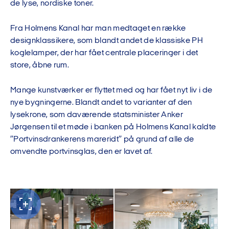
de lyse, nordiske toner.
Fra Holmens Kanal har man medtaget en række
designklassikere, som blandt andet de klassiske PH
koglelamper, der har fået centrale placeringer i det
store, åbne rum.
Mange kunstværker er flyttet med og har fået nyt liv i de
nye bygningerne. Blandt andet to varianter af den
lysekrone, som daværende statsminister Anker
Jørgensen til et møde i banken på Holmens Kanal kaldte
”Portvinsdrankerens mareridt” på grund af alle de
omvendte portvinsglas, den er lavet af.