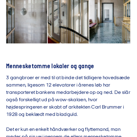
Mennesketomme lokaler og gange
3 gangbroer er med til at binde det tidligere hovedsæde
sammen, ligesom 12 elevatorer i årenes løb har
transporteret bankens medarbejdere op og ned. De slår
også forskelligt ud på wow-skalaen, hvor
højdespringeren er skabt af arkitekten Carl Brummer i
1928 og beklædt med bladguld.
Det er kun en enkelt håndværker og flyttemand, man