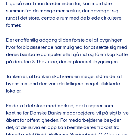
Lige så snart man træder inden for, kan man høre
summen fra de mange mennesker, der bevæger sig
rundt i det store, centrale rum med de bløde cirkulære
former.
Der er offentlig adgang til den første del af bygningen,
hvor forbipasserende har mulighed for at sætte sig med
deres bærbare computer eller gå ind og få en kop kaffe
på den Joe & The Juice, der er placeret i bygningen.
Tanken er, at banken skal være en meget større del af
byens rum end den var i de tidligere meget tillukkede
lokaler.
En del af det store madmarked, der fungerer som
kantine for Danske Banks medarbejdere, vil på sigt blive
åbent for offentligheden. For medarbejderne betyder
det, at de nu via en app kan bestille deres frokost fra
blandt andet Grød, Hallernes Smørrebrød, OliOli eller en