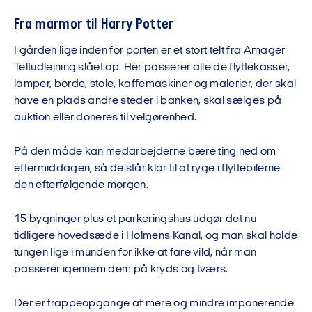
Fra marmor til Harry Potter
I gården lige inden for porten er et stort telt fra Amager
Teltudlejning slået op. Her passerer alle de flyttekasser,
lamper, borde, stole, kaffemaskiner og malerier, der skal
have en plads andre steder i banken, skal sælges på
auktion eller doneres til velgørenhed.
På den måde kan medarbejderne bære ting ned om
eftermiddagen, så de står klar til at ryge i flyttebilerne
den efterfølgende morgen.
15 bygninger plus et parkeringshus udgør det nu
tidligere hovedsæde i Holmens Kanal, og man skal holde
tungen lige i munden for ikke at fare vild, når man
passerer igennem dem på kryds og tværs.
Der er trappeopgange af mere og mindre imponerende