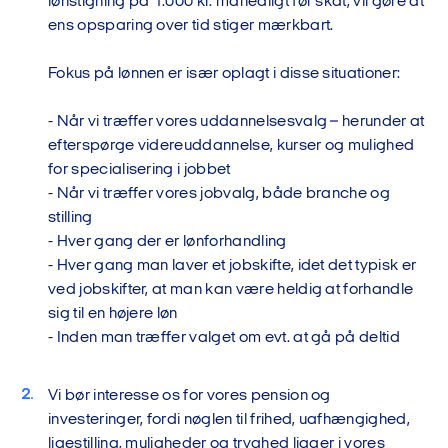
lønstigning på 1.000 kr. månedligt før skat, vil gøre at
ens opsparing over tid stiger mærkbart.
Fokus på lønnen er især oplagt i disse situationer:
- Når vi træffer vores uddannelsesvalg – herunder at
efterspørge videreuddannelse, kurser og mulighed
for specialisering i jobbet
- Når vi træffer vores jobvalg, både branche og
stilling
- Hver gang der er lønforhandling
- Hver gang man laver et jobskifte, idet det typisk er
ved jobskifter, at man kan være heldig at forhandle
sig til en højere løn
- Inden man træffer valget om evt. at gå på deltid
Vi bør interesse os for vores pension og
investeringer, fordi nøglen til frihed, uafhængighed,
ligestilling, muligheder og tryghed ligger i vores