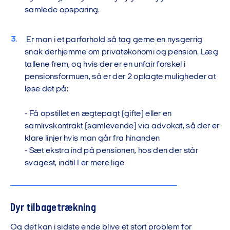
samlede opsparing.
Er man i et parforhold så tag gerne en nysgerrig
snak derhjemme om privatøkonomi og pension. Læg
tallene frem, og hvis der er en unfair forskel i
pensionsformuen, så er der 2 oplagte muligheder at
løse det på:
- Få opstillet en ægtepagt (gifte) eller en
samlivskontrakt (samlevende) via advokat, så der er
klare linjer hvis man går fra hinanden
- Sæt ekstra ind på pensionen, hos den der står
svagest, indtil I er mere lige
Dyr tilbagetrækning
Og det kan i sidste ende blive et stort problem for