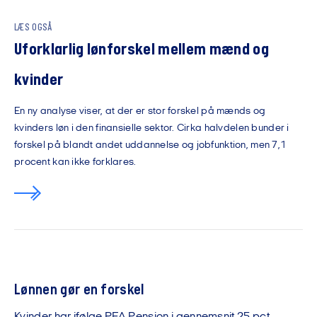
LÆS OGSÅ
Uforklarlig lønforskel mellem mænd og
kvinder
En ny analyse viser, at der er stor forskel på mænds og
kvinders løn i den finansielle sektor. Cirka halvdelen bunder i
forskel på blandt andet uddannelse og jobfunktion, men 7,1
procent kan ikke forklares.
Lønnen gør en forskel
Kvinder har ifølge PFA Pension i gennemsnit 25 pct.