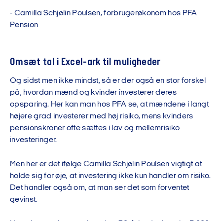
-
C
a
m
i
l
l
a
S
c
h
j
ø
l
i
n
P
o
u
l
s
e
n
,
f
o
r
b
r
u
g
e
r
ø
k
o
n
o
m
h
o
s
P
F
A
P
e
n
s
i
o
n
Omsæt tal i Excel-ark til muligheder
Og sidst men ikke mindst, så er der også en stor forskel
på, hvordan mænd og kvinder investerer deres
opsparing. Her kan man hos PFA se, at mændene i langt
højere grad investerer med høj risiko, mens kvinders
pensionskroner ofte sættes i lav og mellemrisiko
investeringer.
Men her er det ifølge Camilla Schjølin Poulsen vigtigt at
holde sig for øje, at investering ikke kun handler om risiko.
Det handler også om, at man ser det som forventet
gevinst.