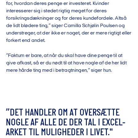
for, hvordan deres penge er investeret. Kvinder
interesserer sig i stedet rigtig meget for deres
forsikringsdækninger og for deres kundefordele. Altså
de lidt blødere ting,” siger Camilla Schjølin Poulsen og
understreger, at der ikke er noget, der er mere rigtigt eller
forkert end andet.
”Faktum er bare, at når du skal have dine penge til at
give afkast, så er du nødt til at have nogle af de her lidt
mere hårde ting med i betragtningen,” siger hun.
”
D
E
T
H
A
N
D
L
E
R
O
M
A
T
O
V
E
R
S
Æ
T
T
E
N
O
G
L
E
A
F
A
L
L
E
D
E
D
E
R
T
A
L
I
E
X
C
E
L
-
A
R
K
E
T
T
I
L
M
U
L
I
G
H
E
D
E
R
I
L
I
V
E
T
.
"