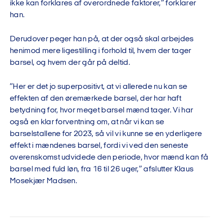
ikke kan forklares af overordnede faktorer,” forklarer
han.
Derudover peger han på, at der også skal arbejdes
henimod mere ligestilling i forhold til, hvem der tager
barsel, og hvem der går på deltid.
”Her er det jo superpositivt, at vi allerede nu kan se
effekten af den øremærkede barsel, der har haft
betydning for, hvor meget barsel mænd tager. Vi har
også en klar forventning om, at når vi kan se
barselstallene for 2023, så vil vi kunne se en yderligere
effekt i mændenes barsel, fordi vi ved den seneste
overenskomst udvidede den periode, hvor mænd kan få
barsel med fuld løn, fra 16 til 26 uger,” afslutter Klaus
Mosekjær Madsen.