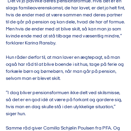
”Det vil jo påvirke deres pensionsformue. Hvis det er en
slags familieoverenskomst, de har lavet, er det jo helt fint,
hvis de ender med at være sammen med deres partner
til de går på pension og kan dele, hvad de har af formue.
Men hvis de ender med at blive skilt, så kan man jo som
kvinde ende med at stå tilbage med væsentlig mindre,”
forklarer Karina Ransby.
Hun råder derfor til, at man laver en ægtepagt, så man
også har råd til at blive boende i sit hus, tage på ferie og
forkæle børn og børnebørn, når man går på pension,
selvom man er blevet skilt.
”I dag bliver pensionsformuen ikke delt ved skilsmisse,
så det er en god idé at være på forkant og gardere sig,
hvis man en dag skulle stå i den ulykkelige situation,”
siger hun.
Samme råd giver Camilla Schjølin Poulsen fra PFA. Og