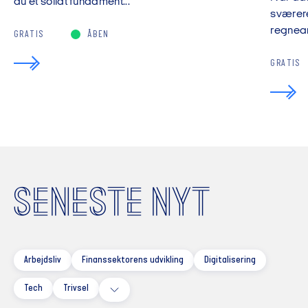
du et solidt fundament...
sværere
regnear
GRATIS
ÅBEN
GRATIS
SENESTE NYT
Arbejdsliv
Finanssektorens udvikling
Digitalisering
Tech
Trivsel