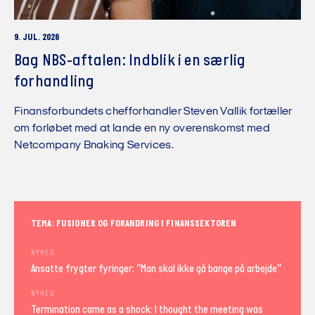
9. JUL. 2026
Bag NBS-aftalen: Indblik i en særlig
forhandling
Finansforbundets chefforhandler Steven Vallik fortæller
om forløbet med at lande en ny overenskomst med
Netcompany Bnaking Services.
TEMA: FUSIONER OG FORANDRING I FINANSSEKTOREN
NYHED
Ansatte frygter fyringer: “Man skal ikke gå bange på arbejde”
NYHED
Termination came as a shock: I thought the meeting was