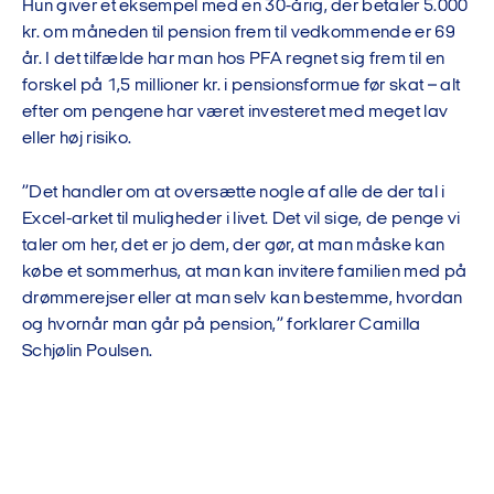
Hun giver et eksempel med en 30-årig, der betaler 5.000
kr. om måneden til pension frem til vedkommende er 69
år. I det tilfælde har man hos PFA regnet sig frem til en
forskel på 1,5 millioner kr. i pensionsformue før skat – alt
efter om pengene har været investeret med meget lav
eller høj risiko.
”Det handler om at oversætte nogle af alle de der tal i
Excel-arket til muligheder i livet. Det vil sige, de penge vi
taler om her, det er jo dem, der gør, at man måske kan
købe et sommerhus, at man kan invitere familien med på
drømmerejser eller at man selv kan bestemme, hvordan
og hvornår man går på pension,” forklarer Camilla
Schjølin Poulsen.