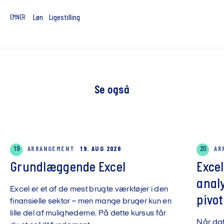
Løn
Ligestilling
EMNER
Se også
19
ARRANGEMENT
19. AUG 2026
20
AR
Grundlæggende Excel
Exce
anal
Excel er et af de mest brugte værktøjer i den
pivot
finansielle sektor – men mange bruger kun en
lille del af mulighederne. På dette kursus får
Når da