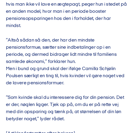
hvis man ikke vil lave en ægtepagt, peger hun i stedet på
en anden model, hvor man i en periode booster
pensionsopsparingen hos den i forholdet, der har
mindst.
”Altså sådan så den, der har den mindste
pensionsformue, sætter sine indbetalinger op i en
periode, og dermed bidrager lidt mindre til familiens
samlede økonomi,” forklarer hun.
Men i bund og grund skal der ifølge Camilla Schjølin
Poulsen særligt en ting til, hvis kvinder vil gøre noget ved
de lavere pensionsformuer.
”Som kvinde skal du interessere dig for din pension. Det
er der, nøglen ligger. Tjek op på, om du er på rette vej
med din opsparing og tænk på, at størrelsen af din løn
betyder noget,” lyder rådet.