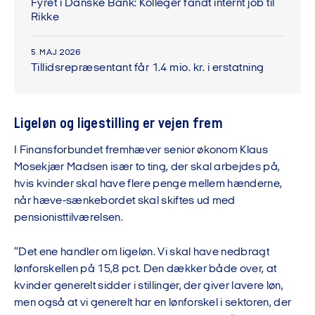
Fyret i Danske Bank: Kolleger fandt internt job til
Rikke
5. MAJ 2026
Tillidsrepræsentant får 1.4 mio. kr. i erstatning
Ligeløn og ligestilling er vejen frem
I Finansforbundet fremhæver senior økonom Klaus
Mosekjær Madsen især to ting, der skal arbejdes på,
hvis kvinder skal have flere penge mellem hænderne,
når hæve-sænkebordet skal skiftes ud med
pensionisttilværelsen.
”Det ene handler om ligeløn. Vi skal have nedbragt
lønforskellen på 15,8 pct. Den dækker både over, at
kvinder generelt sidder i stillinger, der giver lavere løn,
men også at vi generelt har en lønforskel i sektoren, der