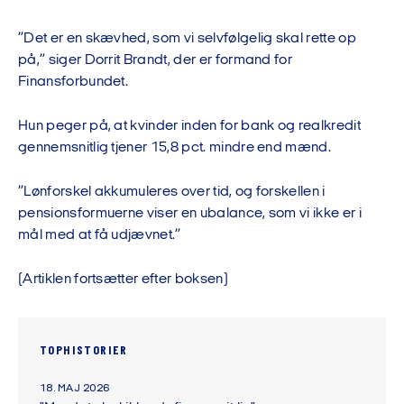
”Det er en skævhed, som vi selvfølgelig skal rette op
på,” siger Dorrit Brandt, der er formand for
Finansforbundet.
Hun peger på, at kvinder inden for bank og realkredit
gennemsnitlig tjener 15,8 pct. mindre end mænd.
”Lønforskel akkumuleres over tid, og forskellen i
pensionsformuerne viser en ubalance, som vi ikke er i
mål med at få udjævnet.”
(Artiklen fortsætter efter boksen)
TOPHISTORIER
18. MAJ 2026