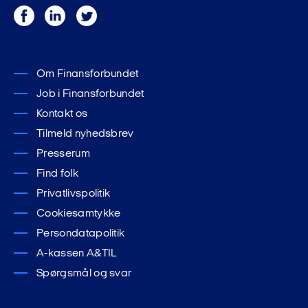
Facebook
LinkedIn
Twitter
Om Finansforbundet
Job i Finansforbundet
Kontakt os
Tilmeld nyhedsbrev
Presserum
Find folk
Privatlivspolitik
Cookiesamtykke
Persondatapolitik
A-kassen A&TIL
Spørgsmål og svar