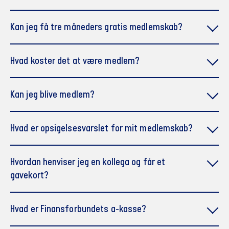
Kan jeg få tre måneders gratis medlemskab?
Er du i job eller ledig, gælder følgende:
Hvad koster det at være medlem?
Kan jeg blive medlem?
Er du i job, gælder følgende:
Hvad er opsigelsesvarslet for mit medlemskab?
I arbejde: 285 kr./måned i kontingent
Er du studerende, gælder følgende:
Ledig: 170 kr./måned i kontingent
Er du i job, gælder følgende:
Hvordan henviser jeg en kollega og får et
Studerende og elever: 20 kr./måned i kontingent
gavekort?
Bliver du i den finansielle sektor, er opsigelsesvarslet
tre måneder.
Skifter du til et job uden for sektoren, så er
Hvad er Finansforbundets a-kasse?
opsigelsesvarslet løbende måned plus en måned.