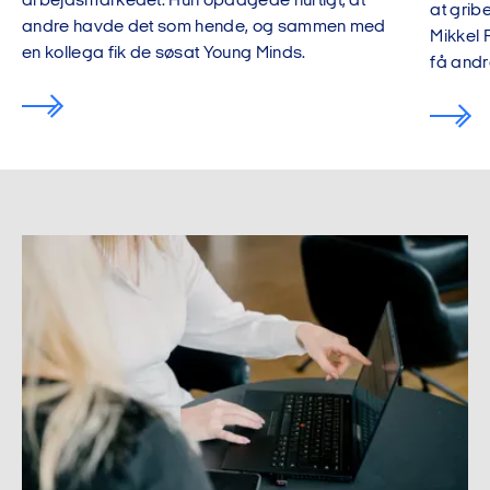
arbejdsmarkedet. Hun opdagede hurtigt, at
at grib
andre havde det som hende, og sammen med
Mikkel 
en kollega fik de søsat Young Minds.
få andr