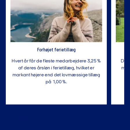
Forhøjet ferietillæg
Hvert år får de fleste medarbejdere 3,25 %
Du h
af deres årsløn i ferietillæg, hvilket er
med 
markant højere end det lovmæssige tillæg
på 1,00 %.
…