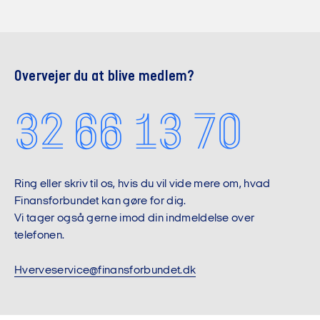
Er du studerende, gælder følgende:
Er du studerende, gælder følgende:
De første 12 gratis måneder er der intet
Læs mere her
opsigelsesvarsel. Du kan sige op fra dag til dag
Overvejer du at blive medlem?
Efter de første 12 måneder er dit opsigelsesvarsel
32 66 13 70
løbende måned plus en måned.
Læs mere om Finansforbundets a-kasse
Er du ledig, gælder følgende:
Er du ledig, så er opsigelsesvarslet løbende måned
Ring eller skriv til os, hvis du vil vide mere om, hvad
plus en måned.
Finansforbundet kan gøre for dig.
Vi tager også gerne imod din indmeldelse over
telefonen.
Hverveservice@finansforbundet.dk
Er du ledig, gælder følgende: