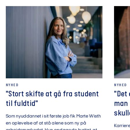
NYHED
NYHED
"Stort skifte at gå fra student
"Det 
til fuldtid"
man i
skull
Som nyuddannet i sit første job fik Marte Wisth
en oplevelse af at stå alene som ny på
Karrier