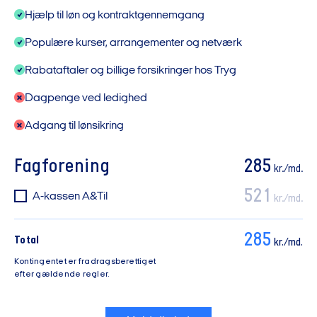
Hjælp til løn og kontraktgennemgang
Populære kurser, arrangementer og netværk
Rabataftaler og billige forsikringer hos Tryg
Dagpenge ved ledighed
Adgang til lønsikring
Fagforening
285
kr./md.
521
A-kassen A&Til
kr./md.
285
Total
kr./md.
Kontingentet er fradragsberettiget
efter gældende regler.