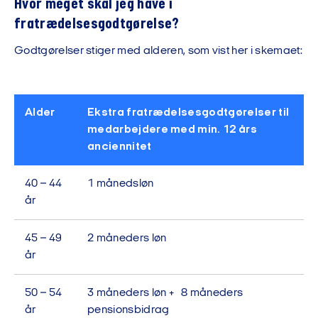
Hvor meget skal jeg have i
fratrædelsesgodtgørelse?
Godtgørelser stiger med alderen, som vist her i skemaet:
Alder
Ekstra fratrædelsesgodtgørelser til
medarbejdere med min. 12 års
anciennitet
40 – 44
1 månedsløn
år
45 – 49
2 måneders løn
år
50 – 54
3 måneders løn + 8 måneders
år
pensionsbidrag