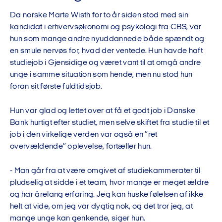
Da norske Marte Wisth for to år siden stod med sin
kandidat i erhvervsøkonomi og psykologi fra CBS, var
hun som mange andre nyuddannede både spændt og
en smule nervøs for, hvad der ventede. Hun havde haft
studiejob i Gjensidige og været vant til at omgå andre
unge i samme situation som hende, men nu stod hun
foran sit første fuldtidsjob.
Hun var glad og lettet over at få et godt job i Danske
Bank hurtigt efter studiet, men selve skiftet fra studie til et
job i den virkelige verden var også en ”ret
overvældende” oplevelse, fortæller hun.
- Man går fra at være omgivet af studiekammerater til
pludselig at sidde i et team, hvor mange er meget ældre
og har årelang erfaring. Jeg kan huske følelsen af ikke
helt at vide, om jeg var dygtig nok, og det tror jeg, at
mange unge kan genkende, siger hun.