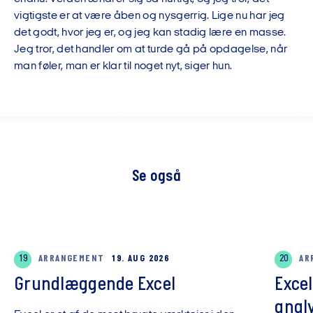
vigtigste er at være åben og nysgerrig. Lige nu har jeg
det godt, hvor jeg er, og jeg kan stadig lære en masse.
Jeg tror, det handler om at turde gå på opdagelse, når
man føler, man er klar til noget nyt, siger hun.
Se også
19
ARRANGEMENT
19. AUG 2026
20
AR
Grundlæggende Excel
Exce
anal