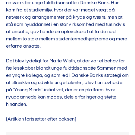
netværk for unge fuldtidsansatte i Danske Bank. Hun
kom fra et studiemiljø, hvor der var meget vægt på
netværk og arrangementer på kryds og tværs, men at
stå som nyuddannet i en stor virksomhed med tusindvis
af ansatte, gav hende en oplevelse af at falde ned
mellem to stole mellem studentermedhjælperne og mere
erfarne ansatte.
Det blev tydeligt for Marte Wisth, at der var et behov for
fællesskaber blandt unge fuldtidsansatte Sammen med
en yngre kollega, og som led i Danske Banks strategi om
at tiltrække og udvikle unge talenter, blev hun tovholder
på ’Young Minds’-initiativet, der er en platform, hvor
nyuddannede kan mødes, dele erfaringer og støtte
hinanden.
(Artiklen fortsætter efter boksen)