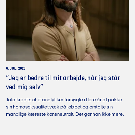
6. JUL. 2026
”Jeg er bedre til mit arbejde, når jeg står
ved mig selv”
Totalkredits chefanalytiker forsøgte i flere år at pakke
sin homoseksualitet væk på jobbet og omtalte sin
mandlige kæreste kønsneutralt. Det gør han ikke mere.