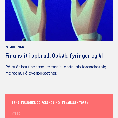
22. JUL. 2026
Finans-it i opbrud: Opkøb, fyringer og AI
På ét år har finanssektorens it-landskab forandret sig
markant. Få overblikket her.
TEMA: FUSIONER OG FORANDRING I FINANSSEKTOREN
NYHED