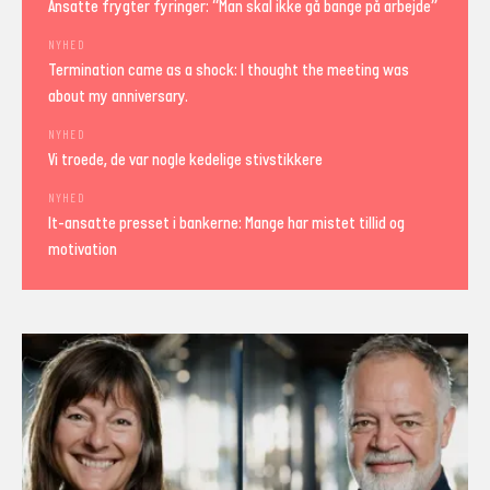
Ansatte frygter fyringer: “Man skal ikke gå bange på arbejde”
NYHED
Termination came as a shock: I thought the meeting was
about my anniversary.
NYHED
Vi troede, de var nogle kedelige stivstikkere
NYHED
It-ansatte presset i bankerne: Mange har mistet tillid og
motivation