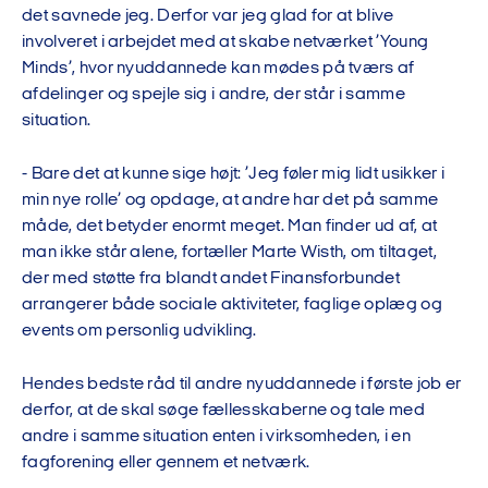
det savnede jeg. Derfor var jeg glad for at blive
involveret i arbejdet med at skabe netværket ’Young
Minds’, hvor nyuddannede kan mødes på tværs af
afdelinger og spejle sig i andre, der står i samme
situation.
- Bare det at kunne sige højt: ’Jeg føler mig lidt usikker i
min nye rolle’ og opdage, at andre har det på samme
måde, det betyder enormt meget. Man finder ud af, at
man ikke står alene, fortæller Marte Wisth, om tiltaget,
der med støtte fra blandt andet Finansforbundet
arrangerer både sociale aktiviteter, faglige oplæg og
events om personlig udvikling.
Hendes bedste råd til andre nyuddannede i første job er
derfor, at de skal søge fællesskaberne og tale med
andre i samme situation enten i virksomheden, i en
fagforening eller gennem et netværk.