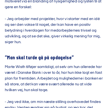
motiveret via en blanding af nysgerrighed og lysten til at
gøre en forskel:
- Jeg arbejder med projekter, hvor vi starter med en idé
og ser den vokse til noget, der kan have en positiv
betydning i hverdagen for medarbejdernes trivsel og
udvikling, og at se det ske, giver virkelig mening for mig,
siger hun.
”Man skal turde gå på opdagelse”
Marte Wisth tilføjer samtidigt, at selv om hun allerede har
været i Danske Bank i over to år, har hun ikke lagt en fast
plan for fremtiden. Arbejdet og mulighederne i banken er
så store, at det kan være svært allerede nu at vide
hvilken vej, hun skal tage.
- Jeg ved ikke, om min næste stilling overhovedet findes
endnu. Verden ændrer sig så hurtigt, og jeg tror, det