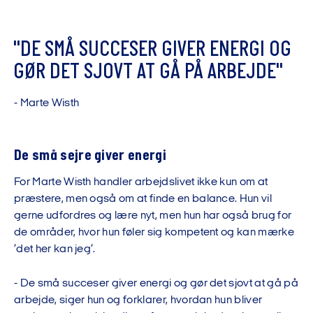
"
D
E
S
M
Å
S
U
C
C
E
S
E
R
G
I
V
E
R
E
N
E
R
G
I
O
G
G
Ø
R
D
E
T
S
J
O
V
T
A
T
G
Å
P
Å
A
R
B
E
J
D
E
"
-
M
a
r
t
e
W
i
s
t
h
De små sejre giver energi
For Marte Wisth handler arbejdslivet ikke kun om at
præstere, men også om at finde en balance. Hun vil
gerne udfordres og lære nyt, men hun har også brug for
de områder, hvor hun føler sig kompetent og kan mærke
’det her kan jeg’.
- De små succeser giver energi og gør det sjovt at gå på
arbejde, siger hun og forklarer, hvordan hun bliver