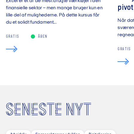
Excel er et af de mest brugte værktøjer i den
pivot
finansielle sektor – men mange bruger kun en
lille del af mulighederne. På dette kursus får
Når da
du et solidt fundament...
sværere
regnear
GRATIS
ÅBEN
GRATIS
SENESTE NYT