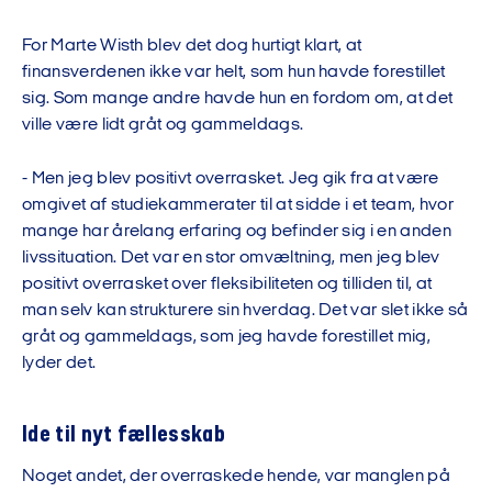
For Marte Wisth blev det dog hurtigt klart, at
finansverdenen ikke var helt, som hun havde forestillet
sig. Som mange andre havde hun en fordom om, at det
ville være lidt gråt og gammeldags.
- Men jeg blev positivt overrasket. Jeg gik fra at være
omgivet af studiekammerater til at sidde i et team, hvor
mange har årelang erfaring og befinder sig i en anden
livssituation. Det var en stor omvæltning, men jeg blev
positivt overrasket over fleksibiliteten og tilliden til, at
man selv kan strukturere sin hverdag. Det var slet ikke så
gråt og gammeldags, som jeg havde forestillet mig,
lyder det.
Ide til nyt fællesskab
Noget andet, der overraskede hende, var manglen på