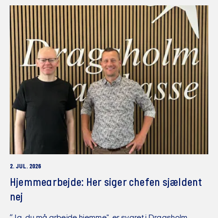
2. JUL. 2026
Hjemmearbejde: Her siger chefen sjældent
nej
”Ja, du må arbejde hjemme", er svaret i Dragsholm