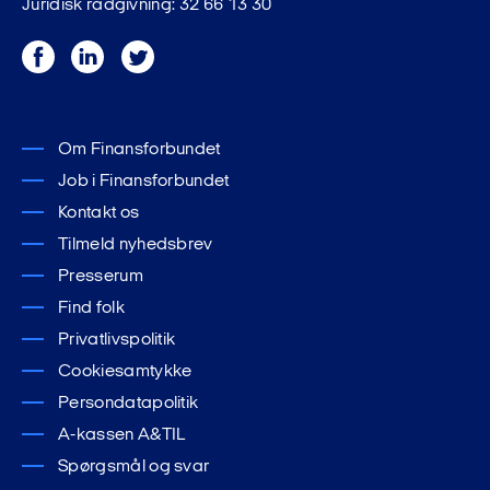
Juridisk rådgivning: 32 66 13 30
Facebook
LinkedIn
Twitter
Om Finansforbundet
Job i Finansforbundet
Kontakt os
Tilmeld nyhedsbrev
Presserum
Find folk
Privatlivspolitik
Cookiesamtykke
Persondatapolitik
A-kassen A&TIL
Spørgsmål og svar