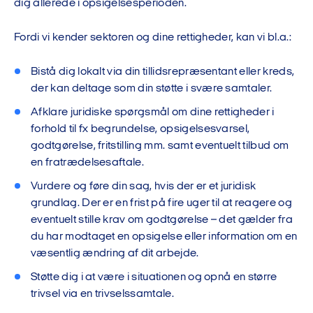
dig allerede i opsigelsesperioden.
Fordi vi kender sektoren og dine rettigheder, kan vi bl.a.:
Bistå dig lokalt via din tillidsrepræsentant eller kreds,
der kan deltage som din støtte i svære samtaler.
Afklare juridiske spørgsmål om dine rettigheder i
forhold til fx begrundelse, opsigelsesvarsel,
godtgørelse, fritstilling mm. samt eventuelt tilbud om
en fratrædelsesaftale.
Vurdere og føre din sag, hvis der er et juridisk
grundlag. Der er en frist på fire uger til at reagere og
eventuelt stille krav om godtgørelse – det gælder fra
du har modtaget en opsigelse eller information om en
væsentlig ændring af dit arbejde.
Støtte dig i at være i situationen og opnå en større
trivsel via en trivselssamtale.