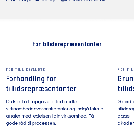
Du kan også skrive til
jura@finansforbundet.dk
For tillidsrepræsentanter
FOR TILLIDSVALGTE
FOR TIL
Forhandling for
Grun
tillidsrepræsentanter
till
Du kan få til opgave at forhandle
Grundud
virksomhedsoverenskomster og indgå lokale
tillids
aftaler med ledelsen i din virksomhed. Få
dage – 
gode råd til processen.
akadem