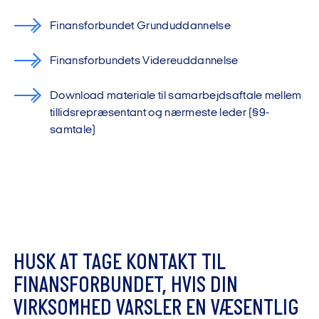
Finansforbundet Grunduddannelse
Finansforbundets Videreuddannelse
Download materiale til samarbejdsaftale mellem
tillidsrepræsentant og nærmeste leder (§9-
samtale)
H
U
S
K
A
T
T
A
G
E
K
O
N
T
A
K
T
T
I
L
F
I
N
A
N
S
F
O
R
B
U
N
D
E
T
,
H
V
I
S
D
I
N
V
I
R
K
S
O
M
H
E
D
V
A
R
S
L
E
R
E
N
V
Æ
S
E
N
T
L
I
G