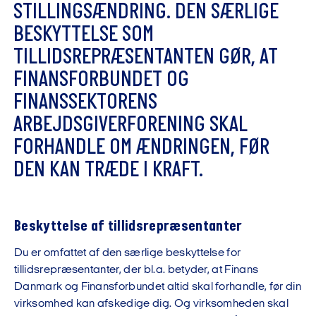
S
T
I
L
L
I
N
G
S
Æ
N
D
R
I
N
G
.
D
E
N
S
Æ
R
L
I
G
E
B
E
S
K
Y
T
T
E
L
S
E
S
O
M
T
I
L
L
I
D
S
R
E
P
R
Æ
S
E
N
T
A
N
T
E
N
G
Ø
R
,
A
T
F
I
N
A
N
S
F
O
R
B
U
N
D
E
T
O
G
F
I
N
A
N
S
S
E
K
T
O
R
E
N
S
A
R
B
E
J
D
S
G
I
V
E
R
F
O
R
E
N
I
N
G
S
K
A
L
F
O
R
H
A
N
D
L
E
O
M
Æ
N
D
R
I
N
G
E
N
,
F
Ø
R
D
E
N
K
A
N
T
R
Æ
D
E
I
K
R
A
F
T
.
Beskyttelse af tillidsrepræsentanter
Du er omfattet af den særlige beskyttelse for
tillidsrepræsentanter, der bl.a. betyder, at Finans
Danmark og Finansforbundet altid skal forhandle, før din
virksomhed kan afskedige dig. Og virksomheden skal