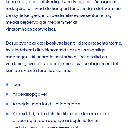
kunne begrunde afskedigelsen i tvingende årsager og
redegøre for, hvad de har gjort for at undgå det. Samme
beskyttelse gælder arbejdsmiljørepræsentanter og
medarbejdervalgte medlemmer af
virksomhedsbestyrelser.
Derudover dækker beskyttelsen tillidsrepræsentanterne,
hvis ledelsen i din virksomhed varsler væsentlige
ændringer i dit ansættelsesforhold. Det er altid en
vurdering, hvornår ændringerne er væsentlige, men det
kan bl.a. være i forbindelse med:
Løn
Arbejdsopgaver
Arbejde uden for dit valgområde
Arbejdstid, fx fra fuld tid til deltid eller en anden
placering af den daglige arbejdstid for en
deltidsansat tillidsrepræsentant