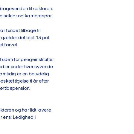
ilbagevenden til sektoren.
de sektor og karrierespor.
ar fundet tilbage til
r gælder det blot 13 pct.
t farvel.
 uden for pengeinstitutter
hed er under hver syvende
amtidig er en betydelig
eskæftigelse ti år efter
ørtidspension,
ktoren og har lidt lavere
r ens: Ledighed i