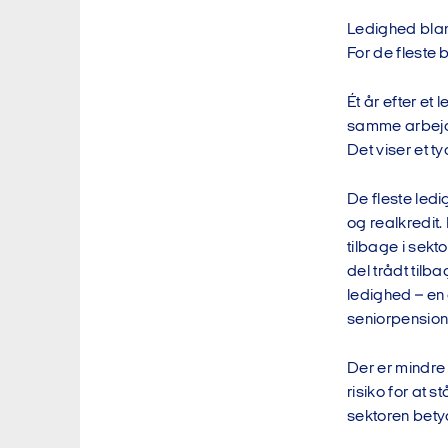
Ledighed bland
For de fleste 
Ét år efter et 
samme arbejdso
Det viser et t
De fleste ledi
og realkredit.
tilbage i sekt
del trådt tilb
ledighed – en
seniorpension 
Der er mindre 
risiko for at 
sektoren betyd