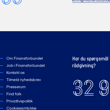
kmm@finansforbunde
Har du spørgsmål t
Om Finansforbundet
rådgivning?
Job i Finansforbundet
Kontakt os
32 9
Tilmeld nyhedsbrev
Presserum
Find folk
Privatlivspolitik
Cookiesamtykke