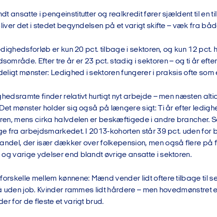
t ansatte i pengeinstitutter og realkredit fører sjældent til en t
bliver det i stedet begyndelsen på et varigt skifte – væk fra bå
ledighedsforløb er kun 20 pct. tilbage i sektoren, og kun 12 pct. h
mråde. Efter tre år er 23 pct. stadig i sektoren – og ti år efte
ydeligt mønster: Ledighed i sektoren fungerer i praksis ofte som e
ghedsramte finder relativt hurtigt nyt arbejde – men næsten altid
 Det mønster holder sig også på længere sigt: Ti år efter ledig
oren, mens cirka halvdelen er beskæftigede i andre brancher. S
age fra arbejdsmarkedet. I 2013-kohorten står 39 pct. uden for b
 andel, der især dækker over folkepension, men også flere på f
og varige ydelser end blandt øvrige ansatte i sektoren.
forskelle mellem kønnene: Mænd vender lidt oftere tilbage til se
stå uden job. Kvinder rammes lidt hårdere – men hovedmønstret e
er for de fleste et varigt brud.