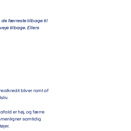
de færreste tilbage til
veje tilbage. Ellers
ealkredit bliver ramt af
liv.
rafald er høj, og færre
ammenligner samtidig
øjer.