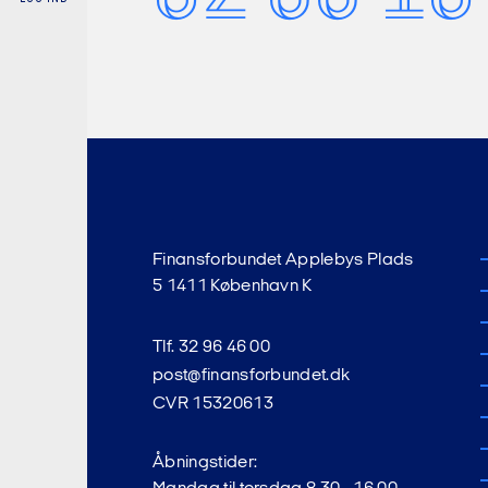
Finansforbundet Applebys Plads
5 1411 København K
Tlf. 32 96 46 00
post@finansforbundet.dk
CVR 15320613
Åbningstider: