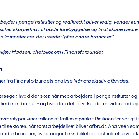
jder i pengeinstitutter og realkredit bliver ledig, vender kun 
stiller skarpe krav til både forebyggelse og til at skabe bedre 
n kompetencer, der i stedet løfter andre brancher."
kjær Madsen, cheføkonom i Finansforbundet
n
er fra Finansforbundets analyse
Når arbejdsliv afbrydes
.
søger, hvad der sker, når medarbejdere i pengeinstitutter og r
hed eller barsel – og hvordan det påvirker deres videre arbejds
aværstyper viser tallene et fælles mønster: Risikoen for varigt f
 til sektoren, når først arbejdslivet bliver afbrudt. Analysen s
andre brancher, hvad angår fleksibilitet og fastholdelsesværkt