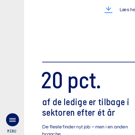
Læs he
20 pct.
af de ledige er tilbage i
sektoren efter ét år
De fleste finder nyt job – men i en anden
MENU
branche.