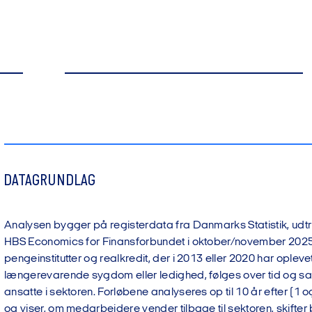
DATAGRUNDLAG
Analysen bygger på registerdata fra Danmarks Statistik, udt
HBS Economics for Finansforbundet i oktober/november 2025.
pengeinstitutter og realkredit, der i 2013 eller 2020 har opleve
længerevarende sygdom eller ledighed, følges over tid og 
ansatte i sektoren. Forløbene analyseres op til 10 år efter (1 
og viser, om medarbejdere vender tilbage til sektoren, skifter 