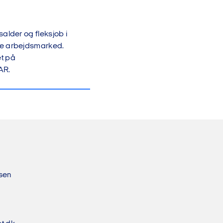
alder og fleksjob i
te arbejdsmarked.
et på
AR.
sen