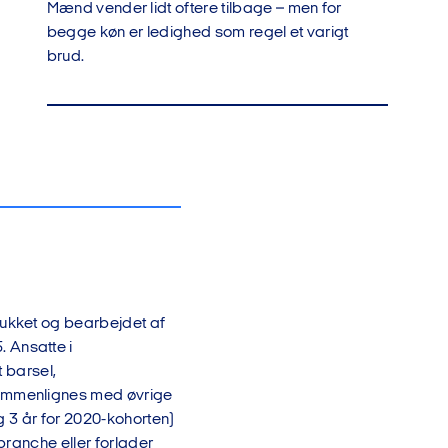
Mænd vender lidt oftere tilbage – men for
begge køn er ledighed som regel et varigt
brud.
rukket og bearbejdet af
 Ansatte i
t barsel,
sammenlignes med øvrige
og 3 år for 2020-kohorten)
branche eller forlader