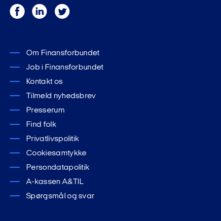
Facebook
LinkedIn
Twitter
Om Finansforbundet
Job i Finansforbundet
Kontakt os
Tilmeld nyhedsbrev
Presserum
Find folk
Privatlivspolitik
Cookiesamtykke
Persondatapolitik
A-kassen A&TIL
Spørgsmål og svar