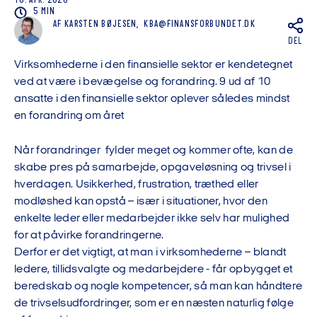
16. APR. 2026
5 MIN
AF
KARSTEN BØJESEN,
KBA@FINANSFORBUNDET.DK
DEL
Virksomhederne i den finansielle sektor er kendetegnet
ved at være i bevægelse og forandring.
9 ud af 10
ansatte i den finansielle sektor oplever
således
mindst
en forandring om året
Når
forandringer
fylder
meget og kommer ofte, kan de
skabe pres på samarbejde, opgaveløsning og trivsel i
hverdagen.
Usikkerhed, frustration, træthed eller
modløshed kan opstå – især i situationer, hvor den
enkelte leder eller medarbejder ikke selv har mulighed
for at påvirke forandringerne.
Derfor er det
vigtigt, at man i virksomhederne – blandt
ledere, tillidsvalgte og medarbejdere - får opbygget et
beredskab og nogle kompetencer, så man kan håndtere
de trivselsudfordringer, som er en næsten naturlig følge