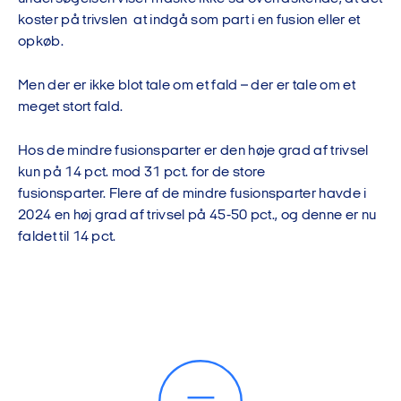
koster på trivslen
at indgå som part i en fusion eller et
opkøb.
Men
der er ikke blot tale om et fald – der er tale om et
meget stort fald.
Hos
de
mindre fusionsparter
er den høje grad af trivsel
kun på 14 pct. mod 31 pct. for
de store
fusionsparter.
Flere af
d
e
mindre fusionsparter
havde i
2024 en høj grad af trivsel på 45-50 pct., og denne er nu
faldet til 14 pct.