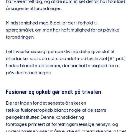
har
været
rettidig, og at de samlet set derfor har forstået
årsagerne til forandringen.
Mindst enighed med 6 pct. er der i forhold til
spørgsmålet, om man har haft mulighed for at påvirke
forandringen.
I et trivselsmæssigt perspektiv må dette give stof til
eftertanke, idet den største andel med høj trivsel (61 pct.)
findes blandt medlemmer, der har haft mulighed for at
påvirke forandringen.
Fusioner og opkøb gør ondt på trivslen
Der er inden for det seneste år sket en
række
fusioner/opkøb blandt nogle af de større
pengeinstitutter. Denne konsolidering
foretages
primært
af forretningsmæssige hensyn, og
undersøgelsen viser måske ikke så overraskende, at
det