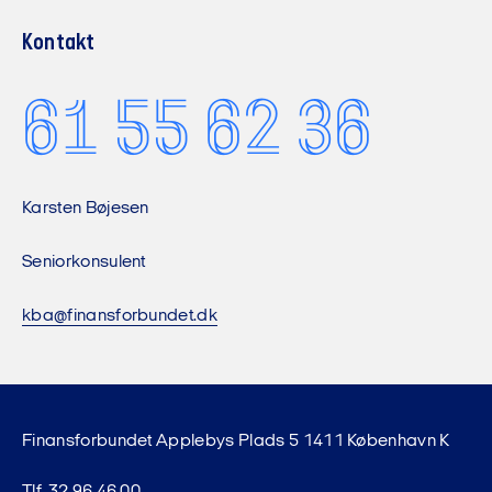
Kontakt
61 55 62 36
Karsten Bøjesen
Seniorkonsulent
kba@finansforbundet.dk
Finansforbundet Applebys Plads 5 1411 København K