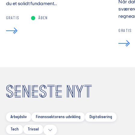
Når da
du et solidt fundament...
sværere
regnear
GRATIS
ÅBEN
GRATIS
SENESTE NYT
Arbejdsliv
Finanssektorens udvikling
Digitalisering
Tech
Trivsel