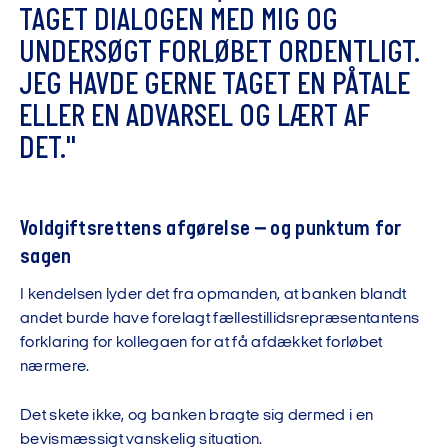
T
A
G
E
T
D
I
A
L
O
G
E
N
M
E
D
M
I
G
O
G
U
N
D
E
R
S
Ø
G
T
F
O
R
L
Ø
B
E
T
O
R
D
E
N
T
L
I
G
T
.
J
E
G
H
A
V
D
E
G
E
R
N
E
T
A
G
E
T
E
N
P
Å
T
A
L
E
E
L
L
E
R
E
N
A
D
V
A
R
S
E
L
O
G
L
Æ
R
T
A
F
D
E
T
.
"
Voldgiftsrettens afgørelse – og punktum for
sagen
I kendelsen lyder det fra opmanden, at banken blandt
andet burde have forelagt fællestillidsrepræsentantens
forklaring for kollegaen for at få afdækket forløbet
nærmere.
Det skete ikke, og banken bragte sig dermed i en
bevismæssigt vanskelig situation.