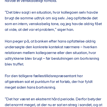
havde et venskabeligt forhold.
“Det blev sagt i en situation, hvor kollegaen selv havde
brugt de samme udtryk om sig selv. Jeg opfattede det
som en intern, venskabelig tone, og jeg havde aldrig fået
at vide, at det var et problem,” siger han.
Han peger på, at banken efter hans opfattelse aldrig
undersøgte den konkrete kontekst nærmere – hverken
relationen mellem kollegaerne eller den situation, hvor
udtrykkene blev brugt – før beslutningen om bortvisning
blev truffet.
For den tidligere fællestillidsrepræsentant har
afgørelsen sat et punktum for et forløb, der har fyldt
meget siden hans bortvisning.
“Det har været en ekstremt hård periode. Derfor betyder
det enormt meget, at der nu er sat en streg i sandet, og at