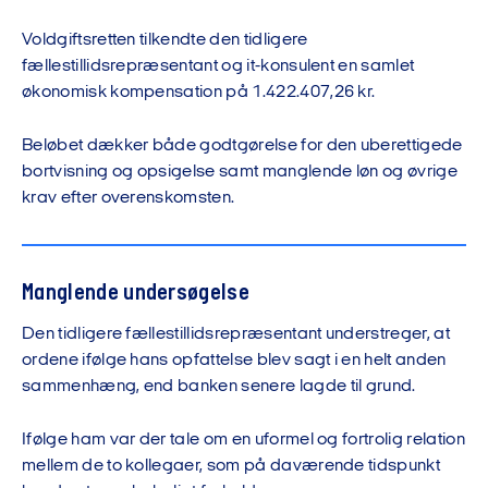
Voldgiftsretten tilkendte den tidligere
fællestillidsrepræsentant og it-konsulent en samlet
økonomisk kompensation på 1.422.407,26 kr.
Beløbet dækker både godtgørelse for den uberettigede
bortvisning og opsigelse samt manglende løn og øvrige
krav efter overenskomsten.
Manglende undersøgelse
Den tidligere fællestillidsrepræsentant understreger, at
ordene ifølge hans opfattelse blev sagt i en helt anden
sammenhæng, end banken senere lagde til grund.
Ifølge ham var der tale om en uformel og fortrolig relation
mellem de to kollegaer, som på daværende tidspunkt