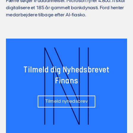
Færre søger it-uddannelser. Microsoft fyrer 4.800. It skal
digitalisere et 185 år gammelt bankdynasti. Ford henter
medarbejdere tilbage efter AI-fiasko.
N
Tilmeld dig Nyhedsbrevet
Finans
Tilmeld nyhedsbrev