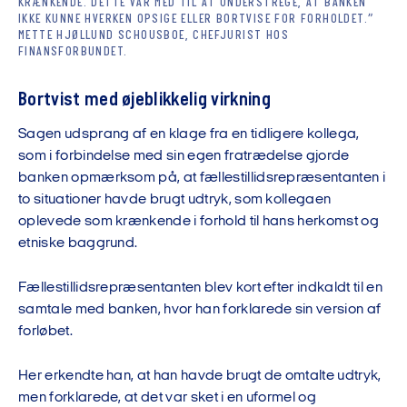
KRÆNKENDE. DETTE VAR MED TIL AT UNDERSTREGE, AT BANKEN
IKKE KUNNE HVERKEN OPSIGE ELLER BORTVISE FOR FORHOLDET.”
METTE HJØLLUND SCHOUSBOE, CHEFJURIST HOS
FINANSFORBUNDET.
Bortvist med øjeblikkelig virkning
Sagen udsprang af en klage fra en tidligere kollega,
som i forbindelse med sin egen fratrædelse gjorde
banken opmærksom på, at fællestillidsrepræsentanten i
to situationer havde brugt udtryk, som kollegaen
oplevede som krænkende i forhold til hans herkomst og
etniske baggrund.
Fællestillidsrepræsentanten blev kort efter indkaldt til en
samtale med banken, hvor han forklarede sin version af
forløbet.
Her erkendte han, at han havde brugt de omtalte udtryk,
men forklarede, at det var sket i en uformel og