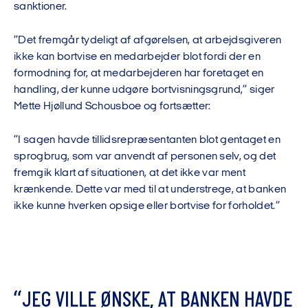
sanktioner.
”Det fremgår tydeligt af afgørelsen, at arbejdsgiveren
ikke kan bortvise en medarbejder blot fordi der en
formodning for, at medarbejderen har foretaget en
handling, der kunne udgøre bortvisningsgrund,” siger
Mette Hjøllund Schousboe og fortsætter:
”I sagen havde tillidsrepræsentanten blot gentaget en
sprogbrug, som var anvendt af personen selv, og det
fremgik klart af situationen, at det ikke var ment
krænkende. Dette var med til at understrege, at banken
ikke kunne hverken opsige eller bortvise for forholdet.”
“
J
E
G
V
I
L
L
E
Ø
N
S
K
E
,
A
T
B
A
N
K
E
N
H
A
V
D
E