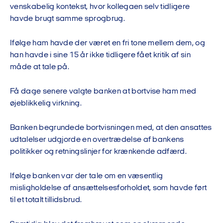
venskabelig kontekst, hvor kollegaen selv tidligere
havde brugt samme sprogbrug.
Ifølge ham havde der været en fri tone mellem dem, og
han havde i sine 15 år ikke tidligere fået kritik af sin
måde at tale på.
Få dage senere valgte banken at bortvise ham med
øjeblikkelig virkning.
Banken begrundede bortvisningen med, at den ansattes
udtalelser udgjorde en overtrædelse af bankens
politikker og retningslinjer for krænkende adfærd.
Ifølge banken var der tale om en væsentlig
misligholdelse af ansættelsesforholdet, som havde ført
til et totalt tillidsbrud.