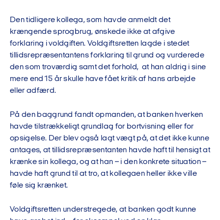
Den tidligere kollega, som havde anmeldt det
krængende sprogbrug, ønskede ikke at afgive
forklaring i voldgiften. Voldgiftsretten lagde i stedet
tillidsrepræsentantens forklaring til grund og vurderede
den som troværdig samt det forhold, at han aldrig i sine
mere end15 år skulle have fået kritik af hans arbejde
eller adfærd.
På den baggrund fandt opmanden, at banken hverken
havde tilstrækkeligt grundlag for bortvisning eller for
opsigelse. Der blev også lagt vægt på, at det ikke kunne
antages, at tillidsrepræsentanten havde haft til hensigt at
krænke sin kollega, og at han – i den konkrete situation –
havde haft grund til at tro, at kollegaen heller ikke ville
føle sig krænket.
Voldgiftsretten understregede, at banken godt kunne