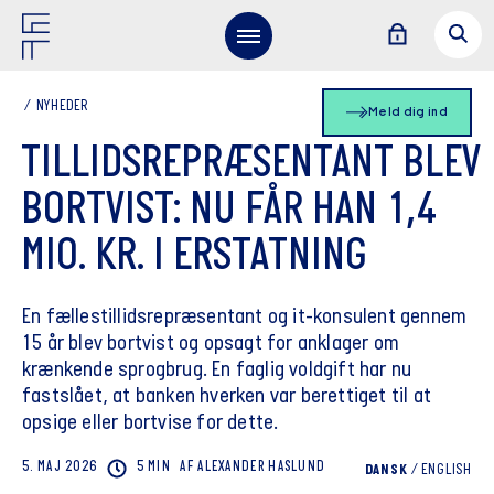
NYHEDER
Meld dig ind
TILLIDSREPRÆSENTANT BLEV
BORTVIST: NU FÅR HAN 1,4
MIO. KR. I ERSTATNING
En fællestillidsrepræsentant og it-konsulent gennem
15 år blev bortvist og opsagt for anklager om
krænkende sprogbrug. En faglig voldgift har nu
fastslået, at banken hverken var berettiget til at
opsige eller bortvise for dette.
5. MAJ 2026
5 MIN
AF
ALEXANDER
HASLUND
DANSK
/
ENGLISH