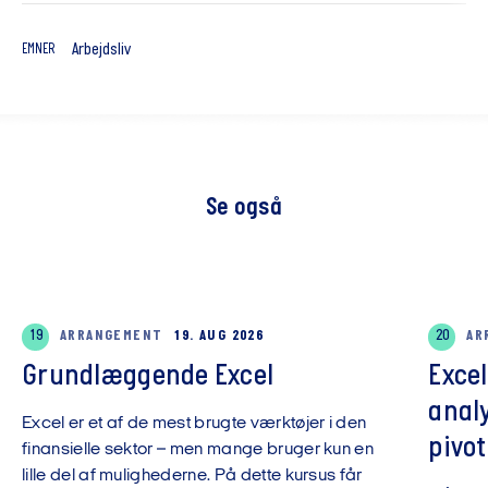
Arbejdsliv
EMNER
Se også
19
ARRANGEMENT
19. AUG 2026
20
AR
Grundlæggende Excel
Exce
anal
Excel er et af de mest brugte værktøjer i den
pivot
finansielle sektor – men mange bruger kun en
lille del af mulighederne. På dette kursus får