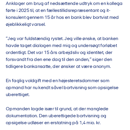
Anklager om brug af nedsættende udtryk om en kollega
førte i 2025 til, at en fællestillidsrepræsentant og it-
konsulent gennem 15 år hos en bank blev bortvist med
øjeblikkeligt varsel.
“Jeg var fuldstændig rystet. Jeg ville ønske, at banken
havde taget dialogen med mig og undersøgt forløbet
ordentligt. Det var 15 års arbejdsliv og identitet, der
forsvandt fra den ene dag til den anden,” siger den
tidligere bankansatte, der ønsker at være anonym.
En faglig voldgift med en højesteretsdommer som
opmand har nu kendt såvel bortvisning som opsigelse
uberettiget.
Opmanden lagde især til grund, at der manglede
dokumentation. Den uberettigede bortvisning og
opsigelse udløser en erstatning på 1,4 mio. kr.