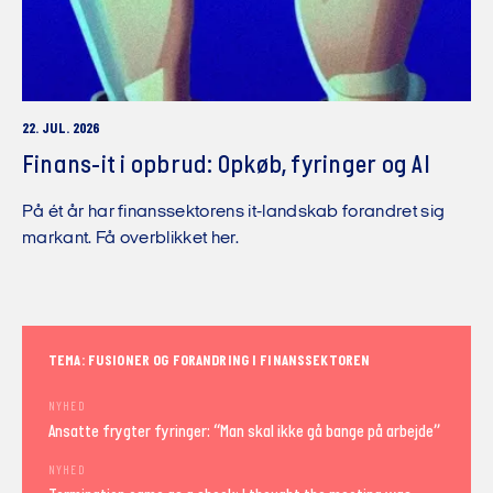
22. JUL. 2026
Finans-it i opbrud: Opkøb, fyringer og AI
På ét år har finanssektorens it-landskab forandret sig
markant. Få overblikket her.
TEMA: FUSIONER OG FORANDRING I FINANSSEKTOREN
NYHED
Ansatte frygter fyringer: “Man skal ikke gå bange på arbejde”
NYHED