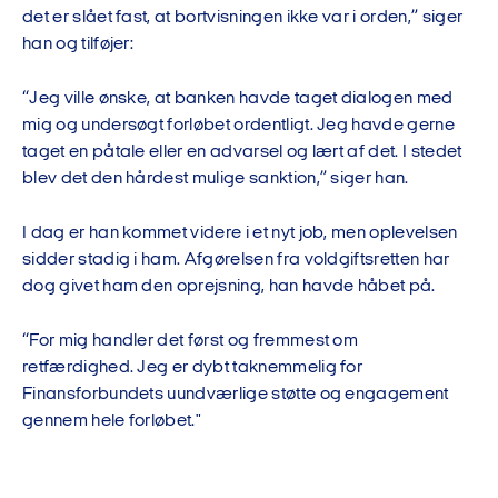
det er slået fast, at bortvisningen ikke var i orden,” siger
han og tilføjer:
“Jeg ville ønske, at banken havde taget dialogen med
mig og undersøgt forløbet ordentligt. Jeg havde gerne
taget en påtale eller en advarsel og lært af det. I stedet
blev det den hårdest mulige sanktion,” siger han.
I dag er han kommet videre i et nyt job, men oplevelsen
sidder stadig i ham. Afgørelsen fra voldgiftsretten har
dog givet ham den oprejsning, han havde håbet på.
“For mig handler det først og fremmest om
retfærdighed. Jeg er dybt taknemmelig for
Finansforbundets uundværlige støtte og engagement
gennem hele forløbet."