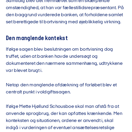
Samtidig blev det fremhævet som en skærpende
omstændighed, at han var fællestillidsrepræsentant. På
den baggrund vurderede banken, at forholdene samlet
set berettigede til bortvisning med øjeblikkelig virkning.
Den manglende kontekst
Ifølge sagen blev beslutningen om bortvisning dog
truffet, uden at banken havde undersøgt og
dokumenteret den nærmere sammenhæng, udtrykkene
var blevet brugt i.
Netop den manglende afdækning af forløbet blev et
centralt punkt i voldgiftssagen.
Ifølge Mette Hjøllund Schousboe skal man afstå fra at
anvende sprogbrug, der kan opfattes krænkende. Men
konteksten og situationen, ordene er anvendt i, skal
indgå i vurderingen af eventuel ansættelsesretslige