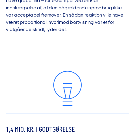
have grebet ind – for eksempel ved en klar
indskærpelse af, at den pågældende sprogbrug ikke
var acceptabel fremover. En sådan reaktion ville have
været proportional, hvorimod bortvisning var et for
vidtgående skridt, lyder det.
1,4 MIO. KR. I GODTGØRELSE