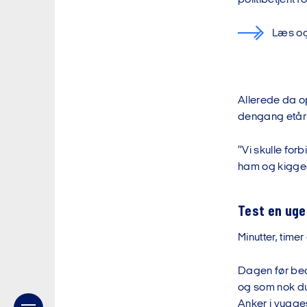
Læs og
Allerede da o
dengang etåri
”Vi skulle fo
ham og kiggede
Test en uge
Minutter, time
Dagen før beg
og som nok du
Anker i vuggest