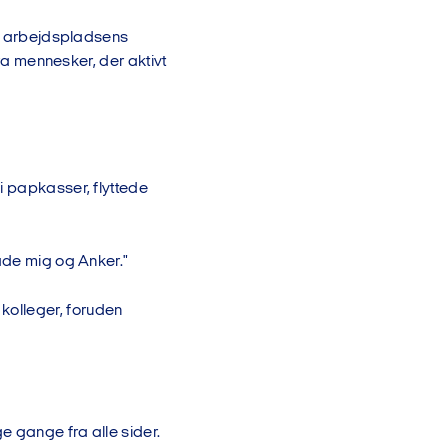
 om arbejdspladsens
fra mennesker, der aktivt
i papkasser, flyttede
både mig og Anker."
kolleger, foruden
e gange fra alle sider.