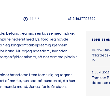
11 MIN
AF
BIRGITTE
AABO
e, befandt jeg mig i en kasse med mørke.
le hjørne nederst med lys, fordi jeg havde
TOPHISTOR
har jeg langsomt arbejdet mig igennem
18. MAJ 202
or bane. Nu er jeg nået dertil, hvor den
"Mordet sk
orgen fylder mindre, så der er mere plads til
liv"
8. JUN. 2026
holder hænderne frem foran sig og tegner i
Forsker: 
kant af mørke, hun sad på bunden af, da hun
debatten
ommende mand, Jonas, for to år siden.