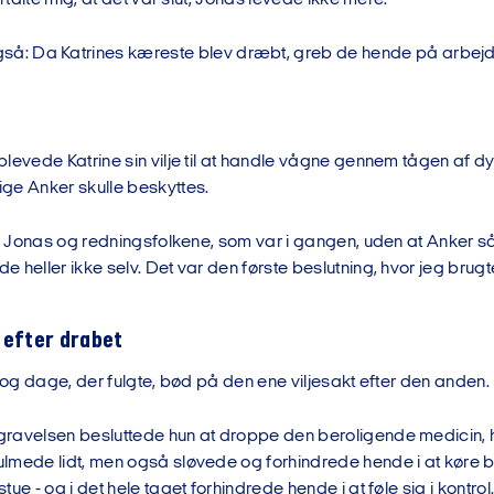
så: Da Katrines kæreste blev dræbt, greb de hende på arbej
plevede Katrine sin vilje til at handle vågne gennem tågen af 
ge Anker skulle beskyttes.
rbi Jonas og redningsfolkene, som var i gangen, uden at Anker
 heller ikke selv. Det var den første beslutning, hvor jeg brugte m
 efter drabet
r og dage, der fulgte, bød på den ene viljesakt efter den anden.
ravelsen besluttede hun at droppe den beroligende medicin, hu
lmede lidt, men også sløvede og forhindrede hende i at køre b
ue - og i det hele taget forhindrede hende i at føle sig i kontrol