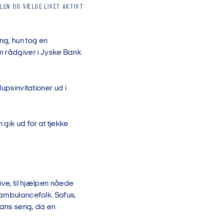
LEN OG VÆLGE LIVET AKTIVT
ng, hun tog en
 rådgiver i Jyske Bank
upsinvitationer ud i
 gik ud for at tjekke
ive, til hjælpen nåede
 ambulancefolk. Sofus,
ans seng, da en