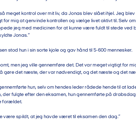
 meget kontrol over mit liv, da Jonas blev slået ihjel. Jeg blev h
 for mig at genvinde kontrollen og vælge livet aktivt til. Selv o
pede jeg med medicinen for at kunne være fuldt til stede ved b
kyldte Jonas.”
n stod hun i sin sorte kjole og gav hånd til 5-600 mennesker.
omt, men jeg ville gennemføre det. Det var meget vigtigt for mi
å gøre det næste, der var nødvendigt, og det næste og det næ
gennemførte hun, selv om hendes leder rådede hende til at lade
n, der fulgte efter den eksamen, hun gennemførte på drabsdagen
 forældet.
ke være spildt, at jeg havde været til eksamen den dag.”