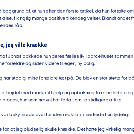
 baggrund af, at hun efter den første artikel, da hun fortalte
vskrise, fik rigtig mange positive tilkendegivelser. Blandt andet 
hendes råd.
e, jeg ville knække
et af Jonas pakkede hun deres fælles liv i parcelhuset sammen 
sine forældre og siden videre til egen, ny bolig.
 har stadig, mine forældre tæt på. De blev en stor støtte for 
arbejdet med markant hjælp og opbakning fra sine ledere og 
 proces, hun som nævnt har fortalt om i en tidligere artikel.
var bekymrede over hendes reaktion, mærkede hun tydeligt.
for, at jeg pludselig skulle knække. Det hørte jeg virkelig mang