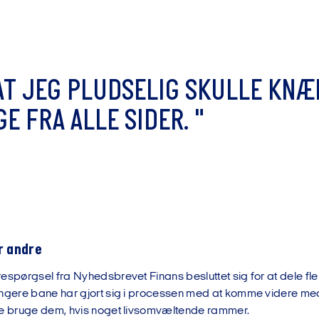
A
T
J
E
G
P
L
U
D
S
E
L
I
G
S
K
U
L
L
E
K
N
Æ
G
E
F
R
A
A
L
L
E
S
I
D
E
R
.
"
or andre
espørgsel fra Nyhedsbrevet Finans besluttet sig for at dele fler
ngere bane har gjort sig i processen med at komme videre med si
ne bruge dem, hvis noget livsomvæltende rammer.