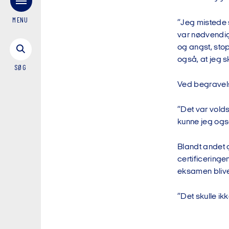
MENU
”Jeg mistede så
var nødvendigt
og angst, stop
også, at jeg s
SØG
Ved begravelse
”Det var volds
kunne jeg ogs
Blandt andet 
certificeringe
eksamen blive
”Det skulle ik