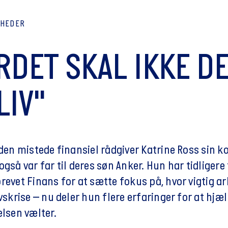
YHEDER
RDET SKAL IKKE D
LIV"
siden mistede finansiel rådgiver Katrine Ross si
også var far til deres søn Anker. Hun har tidligere 
brevet Finans for at sætte fokus på, hvor vigtig 
ivskrise – nu deler hun flere erfaringer for at hjæ
elsen vælter.