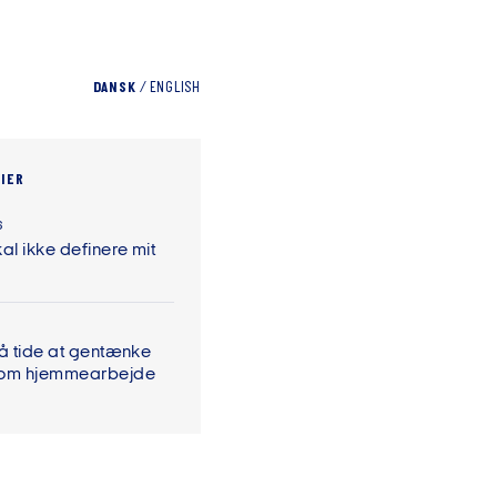
DANSK
/
ENGLISH
IER
6
al ikke definere mit
På tide at gentænke
 om hjemmearbejde