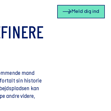
Meld dig ind
EFINERE
n kommende mand
fortalt sin historie
arbejdspladsen kan
lpe andre videre,