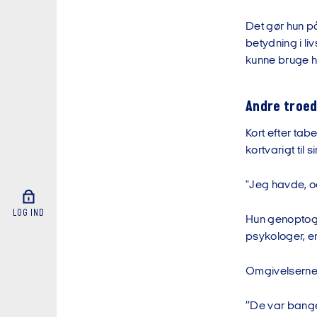
Det gør hun på
betydning i li
kunne bruge 
Andre troed
Kort efter tab
kortvarigt til 
"Jeg havde, og
LOG IND
Hun genoptog 
psykologer, en
Omgivelserne 
”De var bange 