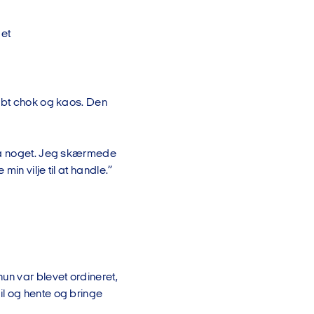
det
dybt chok og kaos. Den
 så noget. Jeg skærmede
in vilje til at handle.”
n var blevet ordineret,
il og hente og bringe
.