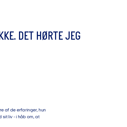
K
K
E
.
D
E
T
H
Ø
R
T
E
J
E
G
e af de erfaringer, hun
t liv - i håb om, at