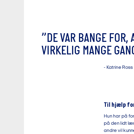
”
D
E
V
A
R
B
A
N
G
E
F
O
R
,
V
I
R
K
E
L
I
G
M
A
N
G
E
G
A
N
-
K
a
t
r
i
n
e
R
o
s
s
Til hjælp f
Hun har på for
på den lidt læ
andre vil kun