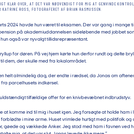
IGT KLAR OVER, AT DET VAR NØDVENDIGT FOR MIG AT GENVINDE KONTROL
R KATRINE ROSS, FOTOGRAFERET AF BRIAN RASMUSSEN.
rts 2024 havde hun været til eksamen. Der var gang i mange ti
 i pension på akademiuddannelsen sideløbende med jobbet som
hun også var nyvalgt tillidsrepræsentant.
yllup for døren. På vej hjem kørte hun derfor rundt og delte bryll
til dem, der skulle med fra lokalområdet.
 en helt almindelig dag, der endte i rædsel, da Jonas om aftenen
 fra parcelhusets indkørsel.
uldstændigt tilfældige offer for en knivbevæbnet indbrudstyv.
 at komme ind til mig i huset igen. Jeg forsøgte at holde ham i l
forblødte i mine arme. Huset vrimlede hurtigt med politifolk og
r, gøede og vækkede Anker. Jeg stod med ham i favnen ved h
ortalte mig, at det var slut, Jonas levede ikke mere.”