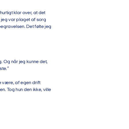
urtigt klar over, at det
m jeg var plaget af sorg
egravelsen. Det følte jeg
g. Og når jeg kunne det,
ste.”
 være, af egen drift
. Tog hun den ikke, ville