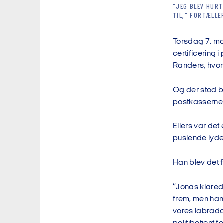
"JEG BLEV HURT
TIL," FORTÆLLE
Torsdag 7. ma
certificering
Randers, hvor 
Og der stod br
postkasserne 
Ellers var det
puslende lyde
Han blev det f
”Jonas klarede
frem, men han 
vores labrado
politibetjent f