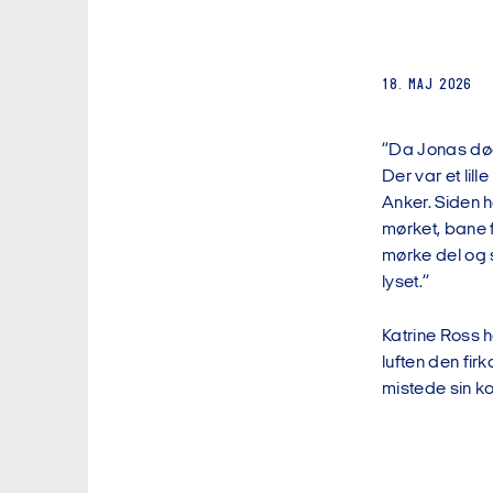
18. MAJ 2026
”Da Jonas død
Der var et lil
Anker. Siden 
mørket, bane f
mørke del og s
lyset.”
Katrine Ross 
luften den fir
mistede sin k