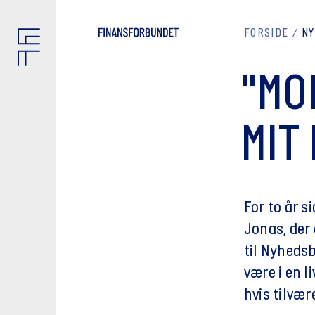
FORSIDE
N
"MO
MIT 
For to år 
Jonas, der 
til Nyheds
være i en l
hvis tilvær