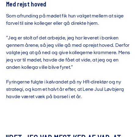
Med rejst hoved
Som afrunding på mødet fik hun valget mellem at sige
farvel til sine kolleger eller gå direkte hjem.
”Jeg er stolt af det arbejde, jeg har leveret i banken
gennem årene, så jeg ville gå med oprejst hoved. Derfor
valgte jeg at gå ned og give kollegerne krammere. Mens
jeg var til mødet, havde de fået at vide, at jeg og en
anden kollega ville blive fyret.”
Fyringerne fulgte i kølvandet på ny HR-direktør og ny
strategi, og kom et halvt år efter, at Lene Juul Løvbjerg
havde været væk på barsel i et år.