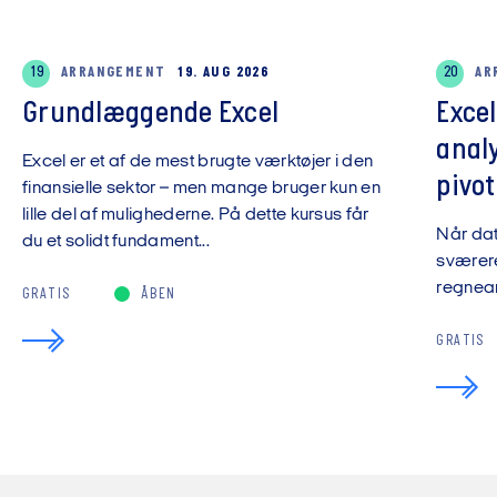
19
ARRANGEMENT
19. AUG 2026
20
AR
Grundlæggende Excel
Exce
anal
Excel er et af de mest brugte værktøjer i den
pivot
finansielle sektor – men mange bruger kun en
lille del af mulighederne. På dette kursus får
Når da
du et solidt fundament...
sværere
regnear
GRATIS
ÅBEN
GRATIS