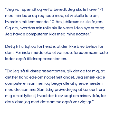
”Jeg var spændt og velforberedt. Jeg skulle have 1-1
med min leder og regnede med, at vi skulle tale om,
hvordan mit kommende 10-års jubilæum skulle fejres.
Og om, hvordan min rolle skulle være i den nye strategi.
Jeg havde computeren klar med mine notater.”
Det gik hurtigt op for hende, at der ikke blev behov for
dem. For inde i mødelokalet ventede, foruden nærmeste
leder, også tillidsrepræsentanten.
”Da jeg så tillidsrepræsentanten, gik det op for mig, at
det her handlede om noget helt andet. Jeg smækkede
computeren sammen og begyndte at græde næsten
med det samme. Samtidig prøvede jeg at koncentrere
mig om at lytte til, hvad der blev sagt om mine vilkår, for
det vidste jeg med det samme også var vigtigt.”