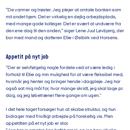
”De varmer og trøster. Jeg plejer at omtale banken som
mit andet hjem. Det er virkelig en dejlig arbejdsplads,
med mange gode kolleger. Det er svært at undvære fra
den ene dag til den anden,” siger Lene Juul Løvbjerg, der
bor med mand og datteren Ellie i Østbirk ved Horsens.
Appetit på nyt job
”Der er selvfølgelig nogle fordele ved at være ledig i
forhold til Ellie og min mulighed for at være fleksibel med,
hvornår jeg henter og bringer hende i dagpleje. Jeg har
også sat mig mål for, hvor mange skridt, jeg skal tage pr.
dag, og jeg løbetræner flere gange om ugen."
I det hele taget forsøger hun at skabe struktur, og hun
bidrager med frivilligt arbejde på forskellig vis. Men
appetitten på et nyt job er stor.