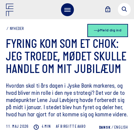
NYHEDER
Meld dig ind
FYRING KOM SOM ET CHOK:
JEG TROEDE, MØDET SKULLE
HANDLE OM MIT JUBILÆUM
Hvordan skal ti års dagen i Jyske Bank markeres, og
hvad bliver min rolle i den nye strategi? Det var de to
mødepunkter Lene Juul Løvbjerg havde forberedt sig
på midt i januar. I stedet blev hun fyret og deler her,
hvad hun har gjort for at komme sig og komme videre.
11. MAJ 2026
4 MIN
AF
BIRGITTE
AABO
DANSK
/
ENGLISH