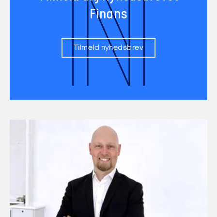
N
Finans
Tilmeld nyhedsbrev