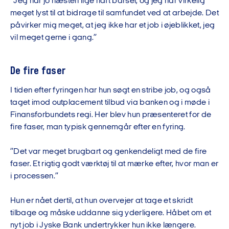
”Jeg har jo næsten lige haft barsel, og jeg har virkelig
meget lyst til at bidrage til samfundet ved at arbejde. Det
påvirker mig meget, at jeg ikke har et job i øjeblikket, jeg
vil meget gerne i gang.”
De fire faser
I tiden efter fyringen har hun søgt en stribe job, og også
taget imod outplacement tilbud via banken og i møde i
Finansforbundets regi. Her blev hun præsenteret for de
fire faser, man typisk gennemgår efter en fyring.
”Det var meget brugbart og genkendeligt med de fire
faser. Et rigtig godt værktøj til at mærke efter, hvor man er
i processen.”
Hun er nået dertil, at hun overvejer at tage et skridt
tilbage og måske uddanne sig yderligere. Håbet om et
nyt job i Jyske Bank undertrykker hun ikke længere.