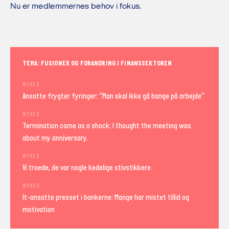
Nu er medlemmernes behov i fokus.
TEMA: FUSIONER OG FORANDRING I FINANSSEKTOREN
NYHED
Ansatte frygter fyringer: “Man skal ikke gå bange på arbejde”
NYHED
Termination came as a shock: I thought the meeting was
about my anniversary.
NYHED
Vi troede, de var nogle kedelige stivstikkere
NYHED
It-ansatte presset i bankerne: Mange har mistet tillid og
motivation