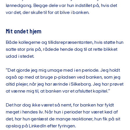
lønnedgang. Begge dele var hun indstillet på, hvis det
var det, der skulle til for at blive i banken.
Mit andet hjem
Både kollegerne og tillidsrepræsentanten, hvis støtte hun
satte stor pris på, rådede hende dog til at rette blikket
udad i stedet.
”Det gjorde jeg mig umage med i en periode. Jeg holdt
også op med at bruge p-pladsen ved banken, som jeg
altid plejer, når jeg har ærinde i Silkeborg. Jeg har prøvet
at vænne mig til, at banken var et afsluttet kapitel.”
Det har dog ikke været så nemt, for banken har fyldt
meget i hendes liv. Når hun i perioder har været ked af
det, har hun genlæst de mange reaktioner, hun fik på sit
opslag på LinkedIn efter fyringen.