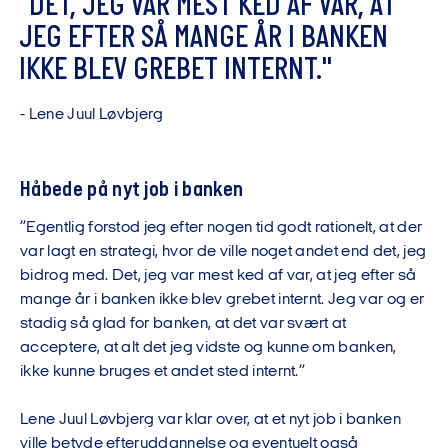
"
D
E
T
,
J
E
G
V
A
R
M
E
S
T
K
E
D
A
F
V
A
R
,
A
T
J
E
G
E
F
T
E
R
S
Å
M
A
N
G
E
Å
R
I
B
A
N
K
E
N
I
K
K
E
B
L
E
V
G
R
E
B
E
T
I
N
T
E
R
N
T
.
"
-
L
e
n
e
J
u
u
l
L
ø
v
b
j
e
r
g
Håbede på nyt job i banken
”Egentlig forstod jeg efter nogen tid godt rationelt, at der
var lagt en strategi, hvor de ville noget andet end det, jeg
bidrog med. Det, jeg var mest ked af var, at jeg efter så
mange år i banken ikke blev grebet internt. Jeg var og er
stadig så glad for banken, at det var svært at
acceptere, at alt det jeg vidste og kunne om banken,
ikke kunne bruges et andet sted internt.”
Lene Juul Løvbjerg var klar over, at et nyt job i banken
ville betyde efteruddannelse og eventuelt også