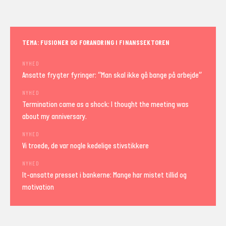
TEMA: FUSIONER OG FORANDRING I FINANSSEKTOREN
NYHED
Ansatte frygter fyringer: “Man skal ikke gå bange på arbejde”
NYHED
Termination came as a shock: I thought the meeting was
about my anniversary.
NYHED
Vi troede, de var nogle kedelige stivstikkere
NYHED
It-ansatte presset i bankerne: Mange har mistet tillid og
motivation