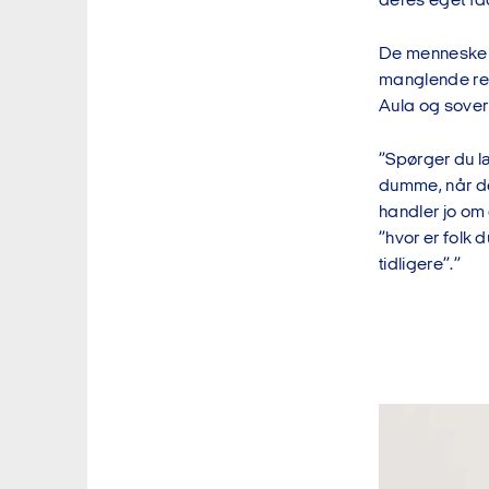
deres eget fag
De mennesker,
manglende re
Aula og sover 
”Spørger du læ
dumme, når de
handler jo om 
”hvor er folk 
tidligere”.”