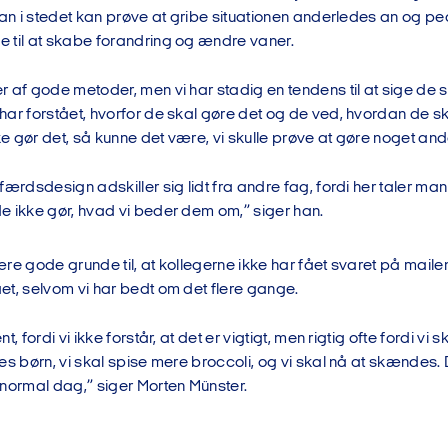
 man i stedet kan prøve at gribe situationen anderledes an og
 til at skabe forandring og ændre vaner.
 af gode metoder, men vi har stadig en tendens til at sige de s
har forstået, hvorfor de skal gøre det og de ved, hvordan de sk
 gør det, så kunne det være, vi skulle prøve at gøre noget ande
færdsdesign adskiller sig lidt fra andre fag, fordi her taler man 
e ikke gør, hvad vi beder dem om,” siger han.
re gode grunde til, at kollegerne ikke har fået svaret på mailen
et, selvom vi har bedt om det flere gange.
t, fordi vi ikke forstår, at det er vigtigt, men rigtig ofte fordi vi 
es børn, vi skal spise mere broccoli, og vi skal nå at skændes. De
 normal dag,” siger Morten Münster.