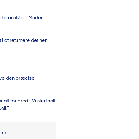
l man ifølge Morten
il at returnere det her
krive den præcise
 alt for bredt. Vi skal helt
oli.”
IER