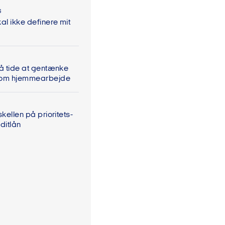
6
al ikke definere mit
På tide at gentænke
 om hjemmearbejde
skellen på prioritets-
ditlån