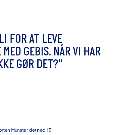
L
I
F
O
R
A
T
L
E
V
E
E
M
E
D
G
E
B
I
S
.
N
Å
R
V
I
H
A
R
K
K
E
G
Ø
R
D
E
T
?
"
ten Münster det ned i 3