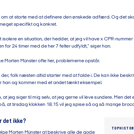
 om at starte med at definere den ønskede adfærd. Og det ska
meget specifikt og konkret.
 at isolere en situation, der hedder, at jeg vil have x CPR-nummer t
 for 24 timer med de her 7 felter udfyldt," siger han.
ge Morten Münster ofte her, problemerne opstår.
k der, folk næsten altid starter med at falde i. De kan ikke bes
er han og kommer med et andet tænkt eksempel.
at jeg siger til mig selv, at jeg gerne vil leve sundere. Men det er
på, at tirsdag klokken 18.15 vil jeg spise så og så mange brocc
r det ikke?
TOPHISTOR
ølge Morten Münster at beskrive alle de gode