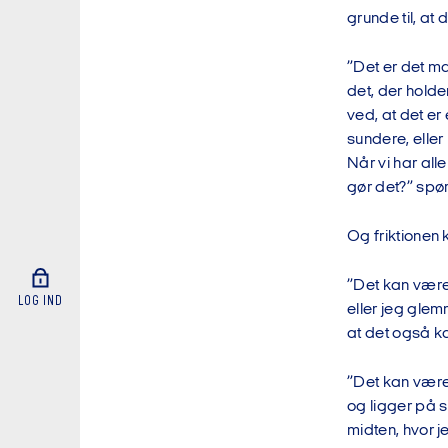
grunde til, at 
”Det er det ma
det, der holder
ved, at det er
sundere, eller
Når vi har alle
gør det?” spør
Og friktionen 
”Det kan være 
LOG IND
eller jeg glem
at det også k
”Det kan være, 
og ligger på s
midten, hvor 