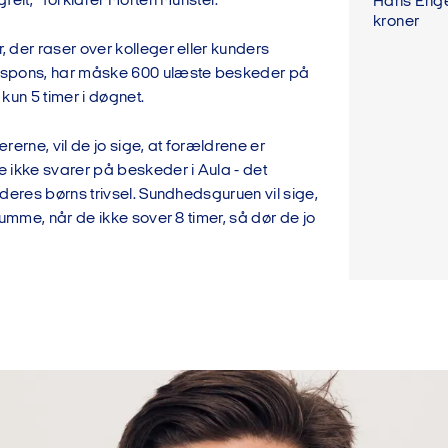
felt,” forklarer Morten Münster.
Hans Engel
kroner
 der raser over kolleger eller kunders
spons, har måske 600 ulæste beskeder på
kun 5 timer i døgnet.
rerne, vil de jo sige, at forældrene er
 ikke svarer på beskeder i Aula - det
deres børns trivsel. Sundhedsguruen vil sige,
dumme, når de ikke sover 8 timer, så dør de jo