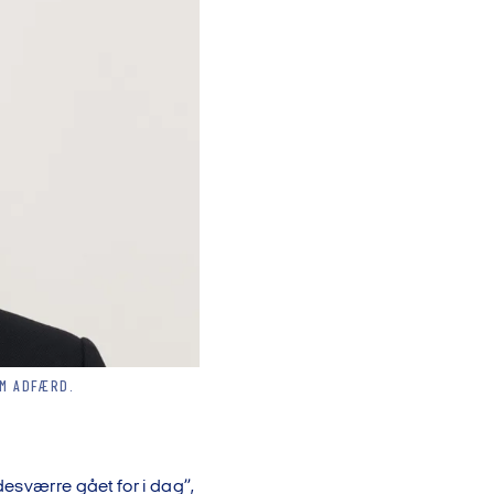
OM ADFÆRD.
desværre gået for i dag”,