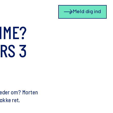
Meld dig ind
MME?
RS 3
 beder om? Morten
makke ret.