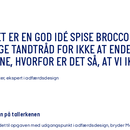
E
T
E
R
E
N
G
O
D
I
D
É
S
P
I
S
E
B
R
O
C
C
O
G
E
T
A
N
D
T
R
Å
D
F
O
R
I
K
K
E
A
T
E
N
D
N
E
,
H
V
O
R
F
O
R
E
R
D
E
T
S
Å
,
A
T
V
I
I
t
e
r
,
e
k
s
p
e
r
t
i
a
d
f
æ
r
d
s
d
e
s
i
g
n
en på tallerkenen
det til opgaven med udgangspunkt i adfærdsdesign, bryder Mor