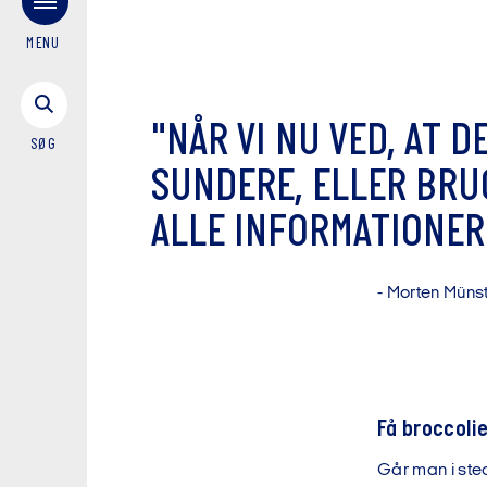
MENU
"
N
Å
R
V
I
N
U
V
E
D
,
A
T
D
SØG
S
U
N
D
E
R
E
,
E
L
L
E
R
B
R
U
A
L
L
E
I
N
F
O
R
M
A
T
I
O
N
E
R
-
M
o
r
t
e
n
M
ü
n
s
Få broccoli
Går man i ste