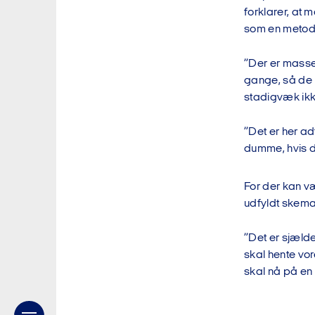
forklarer, at
som en metode
”Der er masser
gange, så de 
stadigvæk ikke
”Det er her ad
dumme, hvis d
For der kan væ
udfyldt skema
”Det er sjælden
skal hente vor
skal nå på en