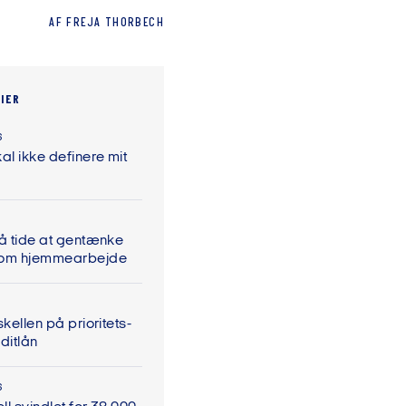
AF
FREJA
THORBECH
IER
6
al ikke definere mit
På tide at gentænke
 om hjemmearbejde
skellen på prioritets-
ditlån
6