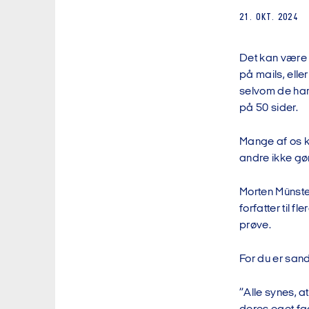
21. OKT. 2024
Det kan være 
på mails, elle
selvom de har
på 50 sider.
Mange af os ka
andre ikke gø
Morten Münste
forfatter til f
prøve.
For du er sand
”Alle synes, a