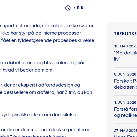
7 MIN
superfrustrerende, når kolleger ikke svarer
r ikke har styr på de interne processer,
TOPHISTOR
 fået en fyldestgørende procesbeskrivelse
18. MAJ 202
"Mordet sk
liv"
n i løbet af en dag blive irriterede, når
r, hvad vi beder dem om.
8. JUN. 2026
Forsker: 
r, der er ekspert i adfærdsdesign og
debatten
lere bestsellere om adfærd, har 3 trin, du kan
1. JUN. 2026
Forstå for
synligvis ikke alene om den følelse.
og realkre
t andre er dumme, fordi de ikke prioriterer
27. MAJ 202