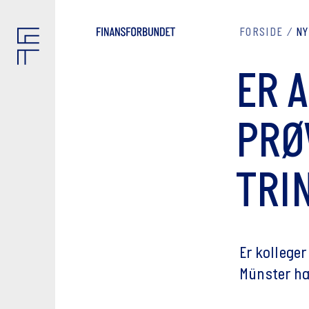
FORSIDE
N
ER 
PRØ
TRI
Er kollege
Münster har