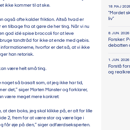
det ikke kommer til at ske.
18. MAJ 202
"Mordet sk
liv"
n også ofte kalder friktion. Altså hvad er
 en tilbage fra at gøre de her ting. Når vi nu
 en god idé spise broccoli for at leve
8. JUN. 2026
Forsker: 
 bruge tandtråd for ikke at ende med gebis.
debatten
 informationerne, hvorfor er det så, at vi ikke
ger han retorisk.
1. JUN. 2026
Forstå for
kan være helt små ting.
og realkre
noget så basalt som, at jeg ikke har tid,
mer det,” siger Morten Münster og forklarer,
an være meget mere konkret:
at den boks, jeg skal klikke på, er alt for lille
ide 2, frem for at være stor og være lige i
jeg får øje på den,” siger adfærdseksperten.