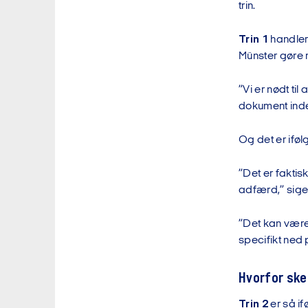
trin.
Trin 1
handler
Münster gøre 
”Vi er nødt til
dokument inden
Og det er iføl
”Det er faktis
adfærd,” sig
”Det kan være, 
specifikt ned 
Hvorfor ske
Trin 2
er så if