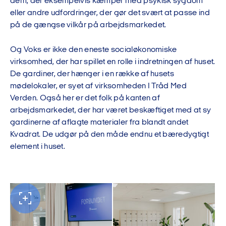
dem, der eksempelvis kæmper med psykisk sygdom
eller andre udfordringer, der gør det svært at passe ind
på de gængse vilkår på arbejdsmarkedet.
Og Voks er ikke den eneste socialøkonomiske
virksomhed, der har spillet en rolle i indretningen af huset.
De gardiner, der hænger i en række af husets
mødelokaler, er syet af virksomheden I Tråd Med
Verden. Også her er det folk på kanten af
arbejdsmarkedet, der har været beskæftiget med at sy
gardinerne af aflagte materialer fra blandt andet
Kvadrat. De udgør på den måde endnu et bæredygtigt
element i huset.