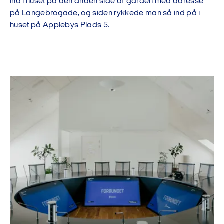
ind i huset på den anden side af gården med adresse
på Langebrogade, og siden rykkede man så ind på i
huset på Applebys Plads 5.