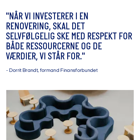
"
N
Å
R
V
I
I
N
V
E
S
T
E
R
E
R
I
E
N
R
E
N
O
V
E
R
I
N
G
,
S
K
A
L
D
E
T
S
E
L
V
F
Ø
L
G
E
L
I
G
S
K
E
M
E
D
R
E
S
P
E
K
T
F
O
R
B
Å
D
E
R
E
S
S
O
U
R
C
E
R
N
E
O
G
D
E
V
Æ
R
D
I
E
R
,
V
I
S
T
Å
R
F
O
R
.
"
-
D
o
r
r
i
t
B
r
a
n
d
t
,
f
o
r
m
a
n
d
F
i
n
a
n
s
f
o
r
b
u
n
d
e
t