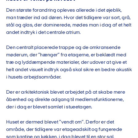
Den største forandring opleves allerede i det øjeblik,
man træder ind ad døren. Hvor det tidligere var sort, grå,
stål og glas, der dominerede, mødes man i dag af et helt
andet indtryk i det centrale atrium.
Den centralt placerede trappe og de omkransende
møderum, der ”hænger” fra etagerne, er beklædt med
træ og lyddæmpende materialer, der udover at give et
helt andet visuelt indtryk også skal sikre en bedre akustik
i husets arbejdsområder.
Der er arkitektonisk blevet arbejdet på at skabe mere
åbenhed og direkte adgang til medlemsfunktionerne,
der i dag er blevet samlet i stueetagen.
Huset er dermed blevet ”vendt om”. Derfor er det
område, der tidligere var etageadskilt og fungerede
som kantine og køkken, i dag blevet til en stor sal.