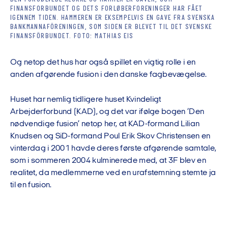
FINANSFORBUNDET OG DETS FORLØBERFORENINGER HAR FÅET
IGENNEM TIDEN. HAMMEREN ER EKSEMPELVIS EN GAVE FRA SVENSKA
BANKMANNAFÖRENINGEN, SOM SIDEN ER BLEVET TIL DET SVENSKE
FINANSFÖRBUNDET. FOTO: MATHIAS EIS
Og netop det hus har også spillet en vigtig rolle i en
anden afgørende fusion i den danske fagbevægelse.
Huset har nemlig tidligere huset Kvindeligt
Arbejderforbund (KAD), og det var ifølge bogen ’Den
nødvendige fusion’ netop her, at KAD-formand Lilian
Knudsen og SiD-formand Poul Erik Skov Christensen en
vinterdag i 2001 havde deres første afgørende samtale,
som i sommeren 2004 kulminerede med, at 3F blev en
realitet, da medlemmerne ved en urafstemning stemte ja
til en fusion.