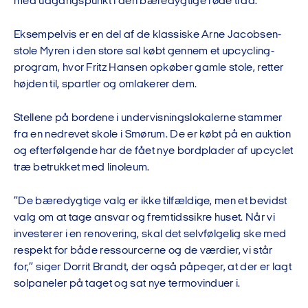
med udgangspunkt i den bæredygtige røde tråd.
Eksempelvis er en del af de klassiske Arne Jacobsen-
stole Myren i den store sal købt gennem et upcycling-
program, hvor Fritz Hansen opkøber gamle stole, retter
højden til, spartler og omlakerer dem.
Stellene på bordene i undervisningslokalerne stammer
fra en nedrevet skole i Smørum. De er købt på en auktion
og efterfølgende har de fået nye bordplader af upcyclet
træ betrukket med linoleum.
”De bæredygtige valg er ikke tilfældige, men et bevidst
valg om at tage ansvar og fremtidssikre huset. Når vi
investerer i en renovering, skal det selvfølgelig ske med
respekt for både ressourcerne og de værdier, vi står
for,” siger Dorrit Brandt, der også påpeger, at der er lagt
solpaneler på taget og sat nye termovinduer i.