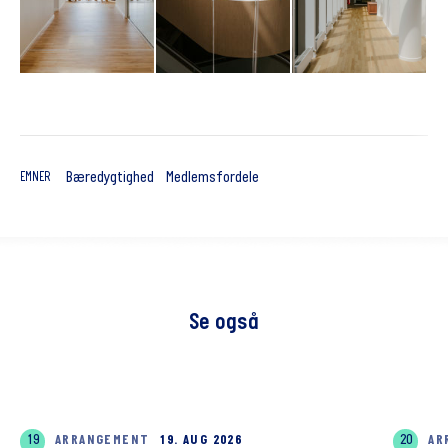
Bæredygtighed
Medlemsfordele
EMNER
Se også
19
ARRANGEMENT
19. AUG 2026
20
AR