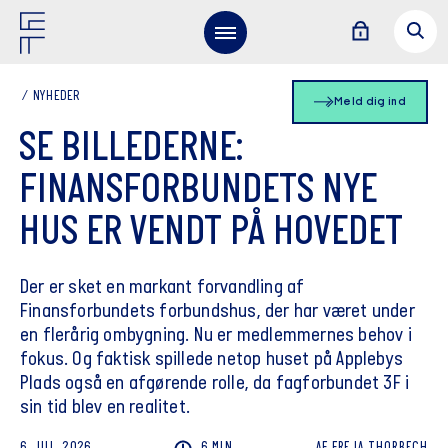
NYHEDER
Meld dig ind
SE BILLEDERNE:
FINANSFORBUNDETS NYE
HUS ER VENDT PÅ HOVEDET
Der er sket en markant forvandling af
Finansforbundets forbundshus, der har været under
en flerårig ombygning. Nu er medlemmernes behov i
fokus. Og faktisk spillede netop huset på Applebys
Plads også en afgørende rolle, da fagforbundet 3F i
sin tid blev en realitet.
6. JUL. 2026
6 MIN
AF
FREJA
THORBECH