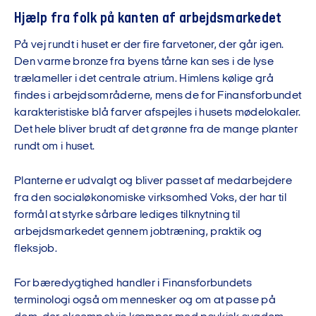
Hjælp fra folk på kanten af arbejdsmarkedet
På vej rundt i huset er der fire farvetoner, der går igen.
Den varme bronze fra byens tårne kan ses i de lyse
trælameller i det centrale atrium. Himlens kølige grå
findes i arbejdsområderne, mens de for Finansforbundet
karakteristiske blå farver afspejles i husets mødelokaler.
Det hele bliver brudt af det grønne fra de mange planter
rundt om i huset.
Planterne er udvalgt og bliver passet af medarbejdere
fra den socialøkonomiske virksomhed Voks, der har til
formål at styrke sårbare lediges tilknytning til
arbejdsmarkedet gennem jobtræning, praktik og
fleksjob.
For bæredygtighed handler i Finansforbundets
terminologi også om mennesker og om at passe på