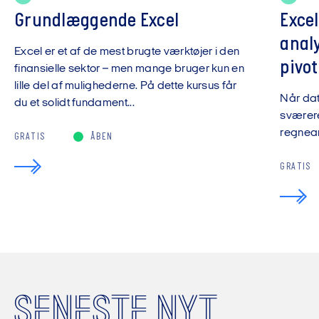
Grundlæggende Excel
Exce
anal
Excel er et af de mest brugte værktøjer i den
pivot
finansielle sektor – men mange bruger kun en
lille del af mulighederne. På dette kursus får
Når da
du et solidt fundament...
sværere
regnear
GRATIS
ÅBEN
GRATIS
SENESTE NYT