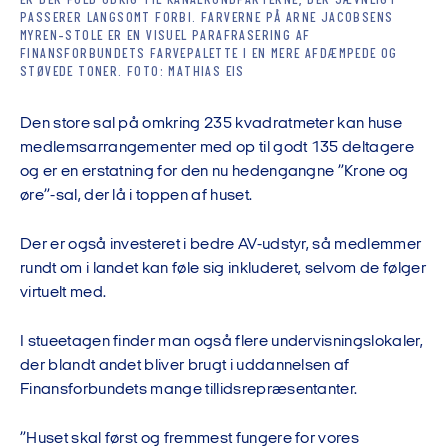
ER DER FULD UDKIG TIL KANALRUNDFARTERNE, DER JÆVNLIGT
PASSERER LANGSOMT FORBI. FARVERNE PÅ ARNE JACOBSENS
MYREN-STOLE ER EN VISUEL PARAFRASERING AF
FINANSFORBUNDETS FARVEPALETTE I EN MERE AFDÆMPEDE OG
STØVEDE TONER. FOTO: MATHIAS EIS
Den store sal på omkring 235 kvadratmeter kan huse
medlemsarrangementer med op til godt 135 deltagere
og er en erstatning for den nu hedengangne ”Krone og
øre”-sal, der lå i toppen af huset.
Der er også investeret i bedre AV-udstyr, så medlemmer
rundt om i landet kan føle sig inkluderet, selvom de følger
virtuelt med.
I stueetagen finder man også flere undervisningslokaler,
der blandt andet bliver brugt i uddannelsen af
Finansforbundets mange tillidsrepræsentanter.
”Huset skal først og fremmest fungere for vores