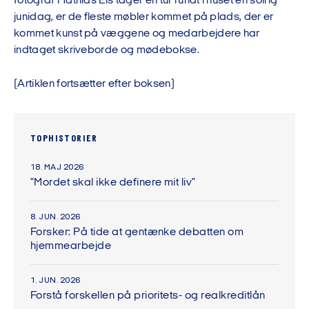
fotograf Mathias Eis tager en tur rundt i huset en solrig
junidag, er de fleste møbler kommet på plads, der er
kommet kunst på væggene og medarbejdere har
indtaget skriveborde og mødebokse.
(Artiklen fortsætter efter boksen)
TOPHISTORIER
18. MAJ 2026
"Mordet skal ikke definere mit liv"
8. JUN. 2026
Forsker: På tide at gentænke debatten om
hjemmearbejde
1. JUN. 2026
Forstå forskellen på prioritets- og realkreditlån