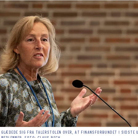
GLÆDEDE SIG FRA TALERSTOLEN OVER, AT FINANSFORBUNDET I SIDSTE 