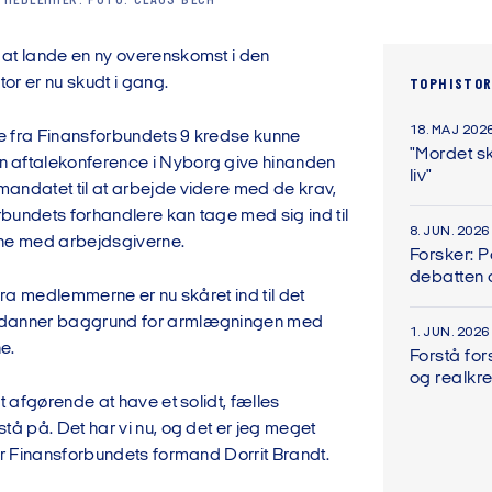
 MEDLEMMER. FOTO: CLAUS BECH
at lande en ny overenskomst i den
ktor er nu skudt i gang.
TOPHISTOR
18. MAJ 202
 fra Finansforbundets 9 kredse kunne
"Mordet sk
 aftalekonference i Nyborg give hinanden
liv"
andatet til at arbejde videre med de krav,
bundets forhandlere kan tage med sig ind til
8. JUN. 2026
rne med arbejdsgiverne.
Forsker: 
debatten
 fra medlemmerne er nu skåret ind til det
danner baggrund for armlægningen med
1. JUN. 2026
ne.
Forstå for
og realkre
lt afgørende at have et solidt, fælles
tå på. Det har vi nu, og det er jeg meget
er Finansforbundets formand Dorrit Brandt.