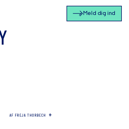
Meld dig ind
Y
VIS/SKJUL FLERE FORFATTERE
AF FREJA THORBECH