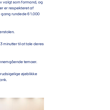
ev valgt som formand, og
er er respekteret af
te gang rundede 61.000
lerstolen.
minutter til at tale deres
e gennemgående temaer.
forudsigelige øjeblikke
Bank.