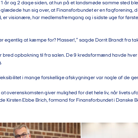
 1 år og 2 dage siden, at hun på et landsmøde samme sted bl
n glædede hun sig over, at Finansforbundet er en fagforening, d
, er visionære, har medlemsfremgang og i sidste uge for førs
er egentlig at kæmpe for? Masser!,” sagde Dorrit Brandt fra ta
 bred opbakning til fra salen. De 9 kredsformænd havde hver 3 
g.
 fleksibilitet i mange forskellige afskygninger var nogle af d
t, at overenskomsten giver mulighed for det hele liv, når livets u
e Kirsten Ebbe Brich, formand for Finansforbundet i Danske 