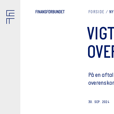
FORSIDE
N
VIG
OVE
På en aftal
overenskom
30. SEP. 2024