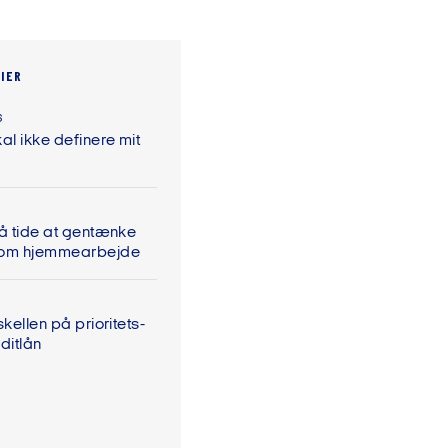
IER
6
al ikke definere mit
På tide at gentænke
 om hjemmearbejde
skellen på prioritets-
ditlån