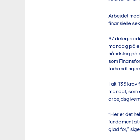
RUNDEDE 59.000
Arbejdet med 
finansielle se
67 delegerede
mandag på en
håndslag på m
som Finansfor
forhandlinge
I alt 135 krav
mandat, som 
arbejdsgiver
”Her er det he
fundament at s
glad for,” sig