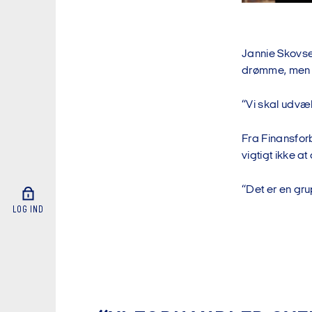
Jannie Skovse
drømme, men o
“Vi skal udvæ
Fra Finansfo
vigtigt ikke a
“Det er en gru
LOG IND