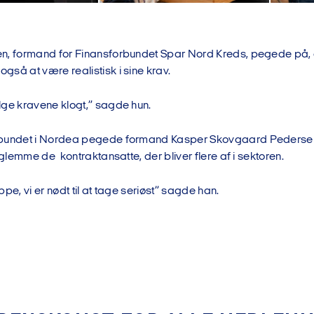
n, formand for Finansforbundet Spar Nord Kreds, pegede på, at
gså at være realistisk i sine krav.
lge kravene klogt,” sagde hun.
rbundet i Nordea pegede formand Kasper Skovgaard Pedersen 
t glemme de kontraktansatte, der bliver flere af i sektoren.
ppe, vi er nødt til at tage seriøst” sagde han.