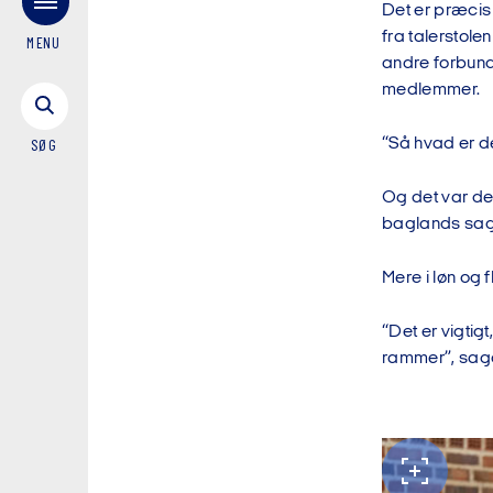
Det er præcis
fra talerstole
MENU
andre forbund
medlemmer.
“Så hvad er d
SØG
Og det var der
baglands sa
Mere i løn og
“Det er vigtig
rammer”, sagd