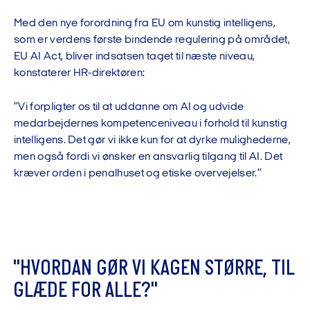
Med den nye forordning fra EU om kunstig intelligens,
som er verdens første bindende regulering på området,
EU AI Act, bliver indsatsen taget til næste niveau,
konstaterer HR-direktøren:
”Vi forpligter os til at uddanne om AI og udvide
medarbejdernes kompetenceniveau i forhold til kunstig
intelligens. Det gør vi ikke kun for at dyrke mulighederne,
men også fordi vi ønsker en ansvarlig tilgang til AI. Det
kræver orden i penalhuset og etiske overvejelser.”
"
H
V
O
R
D
A
N
G
Ø
R
V
I
K
A
G
E
N
S
T
Ø
R
R
E
,
T
I
L
G
L
Æ
D
E
F
O
R
A
L
L
E
?
"