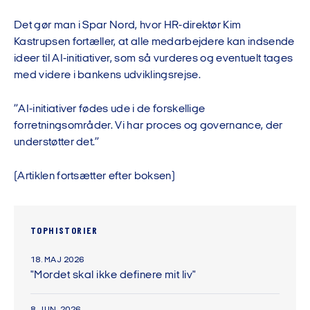
Det gør man i Spar Nord, hvor HR-direktør Kim
Kastrupsen fortæller, at alle medarbejdere kan indsende
ideer til AI-initiativer, som så vurderes og eventuelt tages
med videre i bankens udviklingsrejse.
”AI-initiativer fødes ude i de forskellige
forretningsområder. Vi har proces og governance, der
understøtter det.”
(Artiklen fortsætter efter boksen)
TOPHISTORIER
18. MAJ 2026
"Mordet skal ikke definere mit liv"
8. JUN. 2026