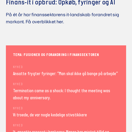
Finans-it i opbrud: Opkøb, fyringer og AI
På ét år har finanssektorens it-landskab forandret sig
markant. Få overblikket her.
TEMA: FUSIONER OG FORANDRING I FINANSSEKTOREN
NYHED
Ansatte frygter fyringer: “Man skal ikke gå bange på arbejde”
NYHED
Termination came as a shock: I thought the meeting was
about my anniversary.
NYHED
Vi troede, de var nogle kedelige stivstikkere
NYHED