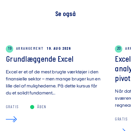
Se også
19
ARRANGEMENT
19. AUG 2026
20
AR
Grundlæggende Excel
Exce
anal
Excel er et af de mest brugte værktøjer i den
pivot
finansielle sektor – men mange bruger kun en
lille del af mulighederne. På dette kursus får
Når da
du et solidt fundament...
sværere
regnear
GRATIS
ÅBEN
GRATIS