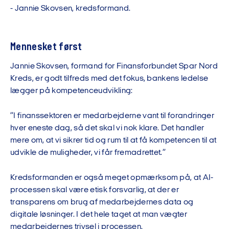
-
J
a
n
n
i
e
S
k
o
v
s
e
n
,
k
r
e
d
s
f
o
r
m
a
n
d
.
Mennesket først
Jannie Skovsen, formand for Finansforbundet Spar Nord
Kreds, er godt tilfreds med det fokus, bankens ledelse
lægger på kompetenceudvikling:
”I finanssektoren er medarbejderne vant til forandringer
hver eneste dag, så det skal vi nok klare. Det handler
mere om, at vi sikrer tid og rum til at få kompetencen til at
udvikle de muligheder, vi får fremadrettet.”
Kredsformanden er også meget opmærksom på, at AI-
processen skal være etisk forsvarlig, at der er
transparens om brug af medarbejdernes data og
digitale løsninger. I det hele taget at man vægter
medarbejdernes trivsel i processen.