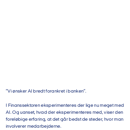
”Vi ønsker AI bredt forankret i banken”.
I Finanssektoren eksperimenteres der lige nu meget med
AI. Og uanset, hvad der eksperimenteres med, viser den
foreløbige erfaring, at det går bedst de steder, hvor man
involverer medarbejderne.