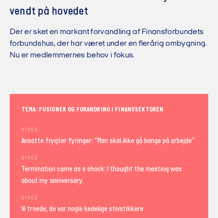
vendt på hovedet
Der er sket en markant forvandling af Finansforbundets
forbundshus, der har været under en flerårig ombygning.
Nu er medlemmernes behov i fokus.
TEMA: FUSIONER OG FORANDRING I FINANSSEKTOREN
NYHED
Ansatte frygter fyringer: “Man skal ikke gå bange på arbejde”
NYHED
Termination came as a shock: I thought the meeting was
about my anniversary.
NYHED
Vi troede, de var nogle kedelige stivstikkere