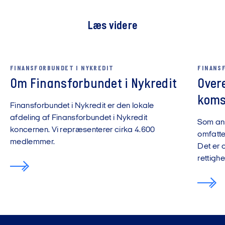
Læs videre
FINANSFORBUNDET I NYKREDIT
FINANS
Om Finansforbundet i Nykredit
Overe
koms
Finansforbundet i Nykredit er den lokale
afdeling af Finansforbundet i Nykredit
Som ans
koncernen. Vi repræsenterer cirka 4.600
omfatte
medlemmer.
Det er 
rettighe