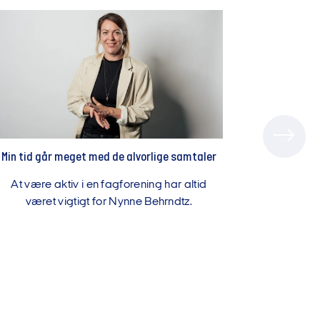
Min tid går meget med de alvorlige samtaler
At være aktiv i en fagforening har altid
været vigtigt for Nynne Behrndtz.