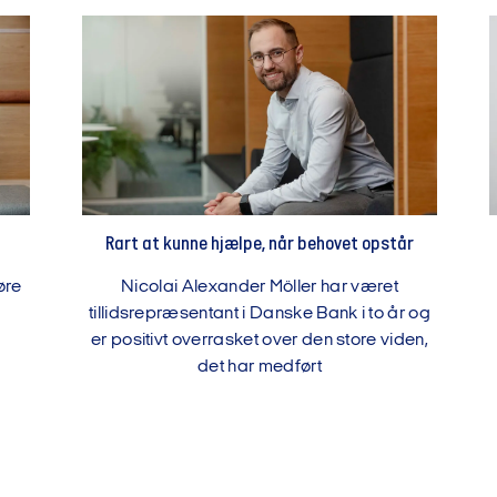
Rart at kunne hjælpe, når behovet opstår
øre
Nicolai Alexander Möller har været
tillidsrepræsentant i Danske Bank i to år og
er positivt overrasket over den store viden,
det har medført