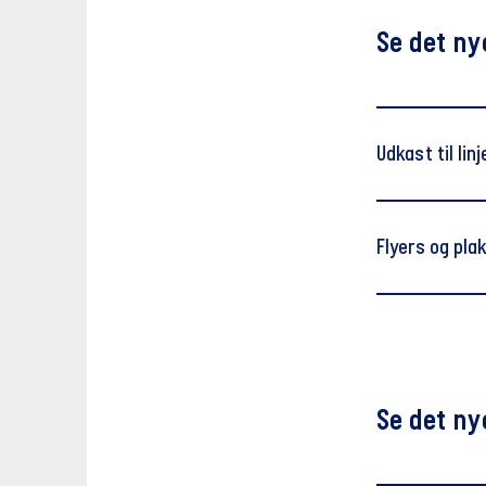
Se det ny
Udkast til li
Din lokale ti
Flyers og pla
Tal med
Tal me
Se det ny
Tillidsrepræse