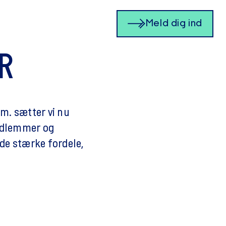
Meld dig ind
R
m. sætter vi nu
edlemmer og
de stærke fordele,