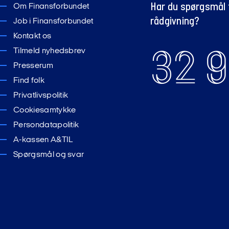
Har du spørgsmål t
Om Finansforbundet
rådgivning?
Job i Finansforbundet
Kontakt os
32 9
Tilmeld nyhedsbrev
Presserum
Find folk
Privatlivspolitik
Cookiesamtykke
Persondatapolitik
A-kassen A&TIL
Spørgsmål og svar