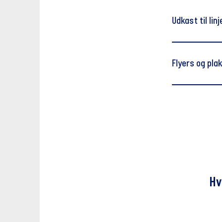
Udkast til li
Your local u
Flyers og pla
Did you know t
everyday life 
Tal med
Whether you h
Tal me
options, your 
can do for you
The union rep
Hv