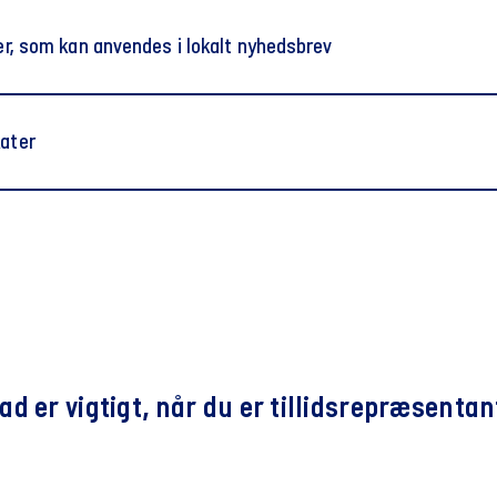
njer, som kan anvendes i lokalt nyhedsbrev
nion representative is available when you need advice or
kater
hat your local union representative is there to protect your righ
for you at work?
 din TR flyer (engelsk)
ave questions, are experiencing challenges or just want to k
d TR 2025 plakater (engelsk)
local union representative is ready to help. Read more about w
:
resentative – your local sounding board
ad er vigtigt, når du er tillidsrepræsenta