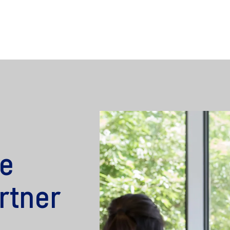
le
rtner