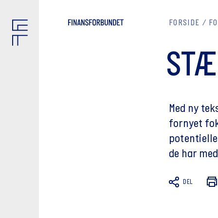
FORSIDE
FO
STÆ
Med ny tek
fornyet fo
potentiell
de har med
DEL