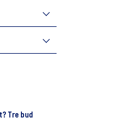
 guidance
ts and create a better
now more about your
hat a union representative
nt? Tre bud