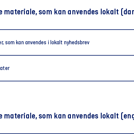
e materiale, som kan anvendes lokalt (da
njer, som kan anvendes i lokalt nyhedsbrev
llidsrepræsentantstår klar, når du har brug for det
kater
 din TR flyer (dansk)
d TR 2025 plakater (dansk)
e materiale, som kan anvendes lokalt (en
ntanten - din lokale sparringspartner