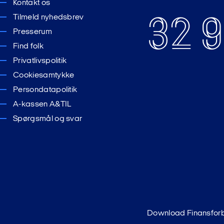
Kontakt os
32 9
Tilmeld nyhedsbrev
ordan tidsforløbet skal være
Presserum
ordan medarbejderne og omverdenen skal informeres samt, hv
Find folk
ndgår rygtedannelser og myter
Privatlivspolitik
ræsentanterne er bekendt med de informationer, som ledelsesr
Cookiesamtykke
se med processen
Persondatapolitik
lagt dag og tidspunkt for afskedigelserne, og at både leder og t
A-kassen A&TIL
 og forberedt på
"Den nødvendige samtale" (pdf)
.
Spørgsmål og svar
orhandle om
Download Finansfor
Standardoverenskomsten (pdf)