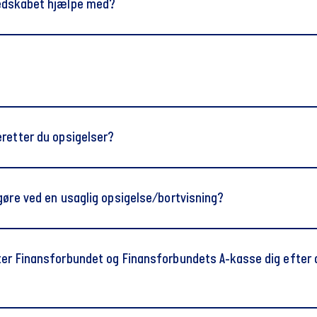
edskabet hjælpe med?
retter du opsigelser?
gøre ved en usaglig opsigelse/bortvisning?
varsling af lokal forhandling
ter Finansforbundet og Finansforbundets A-kasse dig efter 
@finansforbundet.dk