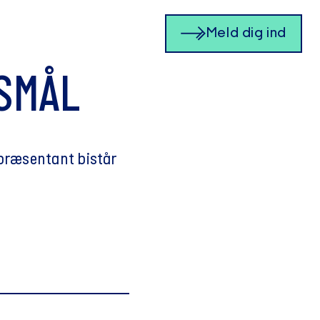
Meld dig ind
SMÅL
epræsentant bistår