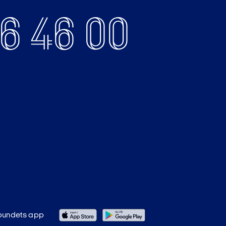
6 46 00
ordan I kan melde åbent
epræsentanterne får i
illidsrepræsentanter er
bundets app