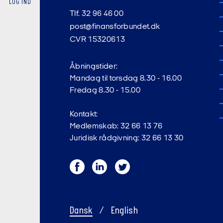
LOG IND
Tlf. 32 96 46 00
Aftale, hv
post@finansforbundet.dk
Aftale, hv
CVR 15320613
ud, så I u
Åbningstider:
Tillidsrep
Mandag til torsdag 8.30 - 16.00
forbindel
Fredag 8.30 - 15.00
I har fast
informeret
Kontakt:
Medlemskab: 32 66 13 76
Juridisk rådgivning: 32 66 13 30
Det kan I f
Facebook
LinkedIn
Twitter
Dansk
/
English