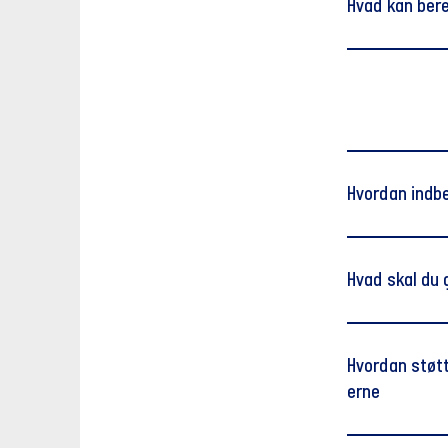
Hvad kan ber
Hvordan indbe
Hvad skal du 
Frister for 
Hvordan støt
erne
beredskabet