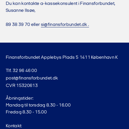
Du kan kontakte a-kassekonsulent i Finansforbundet,
Susanne Ilsøe,
89 38 39 70 eller
si@finansforbundet.dk .
Finansforbundet Applebys Plads 5 1411 København K
Tlf. 32 96 46 00
post@finansforbundet.dk
CVR 15320613
Åbningstider:
Mandag til torsdag 8.30 - 16.00
Fredag 8.30 - 15.00
Kontakt: