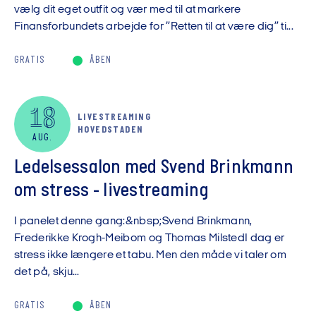
vælg dit eget outfit og vær med til at markere
Finansforbundets arbejde for ”Retten til at være dig” ti...
GRATIS
ÅBEN
18
LIVESTREAMING
HOVEDSTADEN
AUG.
Ledelsessalon med Svend Brinkmann
om stress - livestreaming
I panelet denne gang:&nbsp;Svend Brinkmann,
Frederikke Krogh-Meibom og Thomas MilstedI dag er
stress ikke længere et tabu. Men den måde vi taler om
det på, skju...
GRATIS
ÅBEN