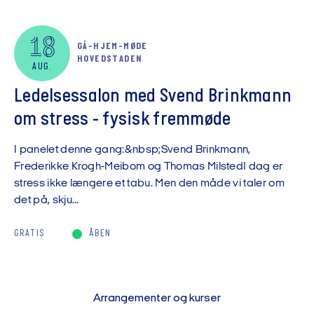
18
GÅ-HJEM-MØDE
HOVEDSTADEN
AUG.
Ledelsessalon med Svend Brinkmann
om stress - fysisk fremmøde
I panelet denne gang:&nbsp;Svend Brinkmann,
Frederikke Krogh-Meibom og Thomas MilstedI dag er
stress ikke længere et tabu. Men den måde vi taler om
det på, skju...
GRATIS
ÅBEN
Arrangementer og kurser