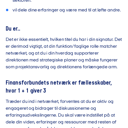
sektoren.
vil dele dine erfaringer og være med til at løfte andre.
Du er..
Det er ikke essentielt, hvilken titel du har i din signatur. Det
er derimod vigtigt, at din funktion/faglige rolle matcher
netværket, og at du i din hverdag supporterer
direktionen med strategiske planer og måske fungerer
som projektansvarlig og direktionens forlængede arm.
Finansforbundets netværk er fællesskaber,
hvor 1 + 1 giver 3
Træder du ind i netværket, forventes at du er aktiv og
engageret og bidrager til diskussionerne og
erfaringsudvekslingerne. Du skal være indstillet på at
dele din viden, erfaringer og ressourcer med resten af