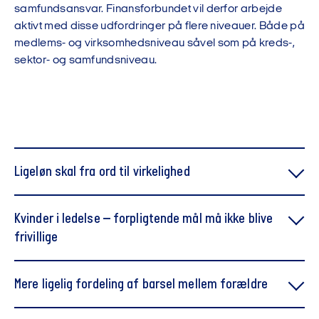
samfundsansvar. Finansforbundet vil derfor arbejde
aktivt med disse udfordringer på flere niveauer. Både på
medlems- og virksomhedsniveau såvel som på kreds-,
sektor- og samfundsniveau.
Ligeløn skal fra ord til virkelighed
EU's ligelønsdirektiv skal implementeres i Danmark, og
Kvinder i ledelse – forpligtende mål må ikke blive
Finansforbundet forventer, at en ny regering tager opgaven seriøst
frivillige
og sikrer reel løngennemsigtighed. Vi er klar til at bidrage
konstruktivt. Samtidig følger vi nøje forhandlingerne om en
Erfaringen er entydig: uden forpligtende måltal sker der ingenting.
eventuel social omnibus i EU, som risikerer at udvande
Mere ligelig fordeling af barsel mellem forældre
Den globale tilbagerulning på diversitet og inklusion bekymrer os,
eksisterende lønmodtagerrettigheder. En ny regering skal stå vagt
og i Danmark ser vi en lignende bevægelse, hvor forpligtende krav
om de standarder, vi allerede har opnået.