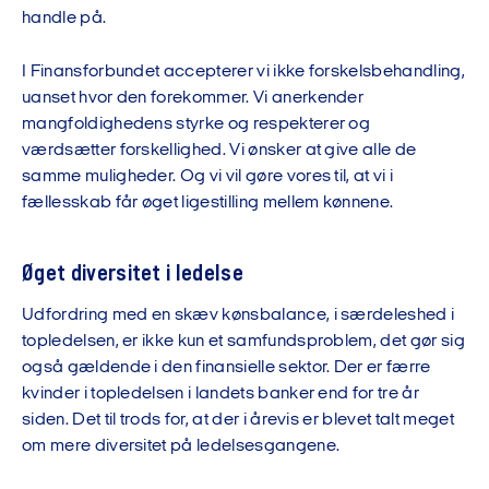
handle på.
I Finansforbundet accepterer vi ikke forskelsbehandling,
uanset hvor den forekommer. Vi anerkender
mangfoldighedens styrke og respekterer og
værdsætter forskellighed. Vi ønsker at give alle de
samme muligheder. Og vi vil gøre vores til, at vi i
fællesskab får øget ligestilling mellem kønnene.
Øget diversitet i ledelse
Udfordring med en skæv kønsbalance, i særdeleshed i
topledelsen, er ikke kun et samfundsproblem, det gør sig
også gældende i den finansielle sektor. Der er færre
kvinder i topledelsen i landets banker end for tre år
siden. Det til trods for, at der i årevis er blevet talt meget
om mere diversitet på ledelsesgangene.