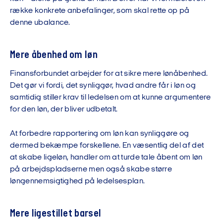
række konkrete anbefalinger, som skal rette op på
denne ubalance.
Mere åbenhed om løn
Finansforbundet arbejder for at sikre mere lønåbenhed.
Det gør vi fordi, det synliggør, hvad andre får i løn og
samtidig stiller krav til ledelsen om at kunne argumentere
for den løn, der bliver udbetalt.
At forbedre rapportering om løn kan synliggøre og
dermed bekæmpe forskellene. En væsentlig del af det
at skabe ligeløn, handler om at turde tale åbent om løn
på arbejdspladserne men også skabe større
løngennemsigtighed på ledelsesplan.
Mere ligestillet barsel