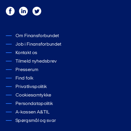
Facebook
LinkedIn
Twitter
Om Finansforbundet
Job i Finansforbundet
Kontakt os
Tilmeld nyhedsbrev
Presserum
Find folk
Privatlivspolitik
Cookiesamtykke
Persondatapolitik
A-kassen A&TIL
Spørgsmål og svar