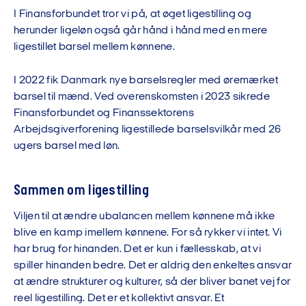
I Finansforbundet tror vi på, at øget ligestilling og
herunder ligeløn også går hånd i hånd med en mere
ligestillet barsel mellem kønnene.
I 2022 fik Danmark nye barselsregler med øremærket
barsel til mænd. Ved overenskomsten i 2023 sikrede
Finansforbundet og Finanssektorens
Arbejdsgiverforening ligestillede barselsvilkår med 26
ugers barsel med løn.
Sammen om ligestilling
Viljen til at ændre ubalancen mellem kønnene må ikke
blive en kamp imellem kønnene. For så rykker vi intet. Vi
har brug for hinanden. Det er kun i fællesskab, at vi
spiller hinanden bedre. Det er aldrig den enkeltes ansvar
at ændre strukturer og kulturer, så der bliver banet vej for
reel ligestilling. Det er et kollektivt ansvar. Et