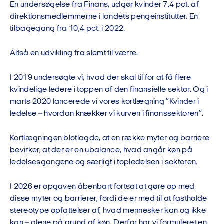
En undersøgelse fra
Finans
, udgør kvinder 7,4 pct. af
direktionsmedlemmerne i landets pengeinstitutter. En
tilbagegang fra 10,4 pct. i 2022.
Altså en udvikling fra slemt til værre.
I 2019 undersøgte vi, hvad der skal til for at få flere
kvindelige ledere i toppen af den finansielle sektor. Og i
marts 2020 lancerede vi vores kortlægning ”Kvinder i
ledelse – hvordan knækker vi kurven i finanssektoren”.
Kortlægningen blotlagde, at en række myter og barriere
bevirker, at der er en ubalance, hvad angår køn på
ledelsesgangene og særligt i topledelsen i sektoren.
I 2026 er opgaven åbenbart fortsat at gøre op med
disse myter og barrierer, fordi de er med til at fastholde
stereotype opfattelser af, hvad mennesker kan og ikke
kan – alene på grund af køn. Derfor har vi formuleret en