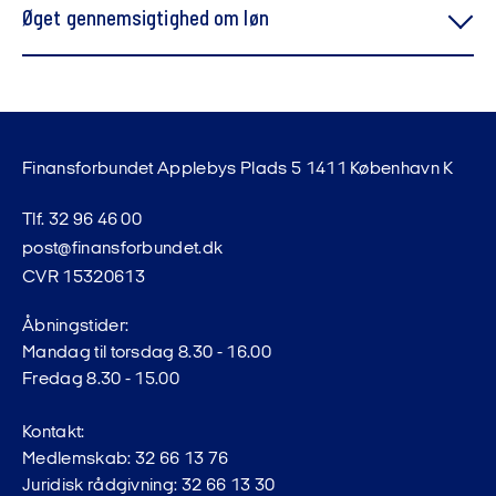
er under pres. Det er den forkerte retning. Finansforbundet arbejder
Øget gennemsigtighed om løn
aktivt for flere kvindelige ledere i den finansielle sektor, fordi
mangfoldighed i ledelse giver bedre beslutninger, sundere
virksomheder og fordi det er det rigtige at gøre.
Finansforbundet Applebys Plads 5 1411 København K
Tlf. 32 96 46 00
post@finansforbundet.dk
CVR 15320613
Åbningstider:
Mandag til torsdag 8.30 - 16.00
Fredag 8.30 - 15.00
Kontakt:
Medlemskab: 32 66 13 76
Juridisk rådgivning: 32 66 13 30