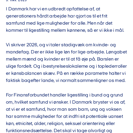
3. MAR. 2025
I Danmark har vi en udbredt opfattelse af, at
generationers hårdt arbejde har gjort os til et frit
samfund med lige muligheder for alle. Men når det
kommer til ligestilling mellem kønnene, så er vi ikke i mål.
Vi skriver 2026, og vi taler stadigvæk om kvinde- og
mandefag. Der er ikke lige løn for lige arbejde. Løngabet
mellem mænd og kvinder er til at få øje på. Barslen er
ulige fordelt. Og i bestyrelseslokalerne og i toplederroller
er kønsbalancen skæv. På en række parametre halter vi
faktisk bagefter lande, vi normalt sammenligner os med.
For Finansforbundet handler ligestilling i bund og grund
om, hvilket samfund vi ønsker. I Danmark bryster vi os af,
at vi er et samfund, hvor man som barn, ung og voksen
har samme muligheder for at indfri sit potentiale uanset
køn, etnicitet, alder, religion, seksuel orientering eller
funktionsnedsættelse. Det skal vi tage alvorligt og