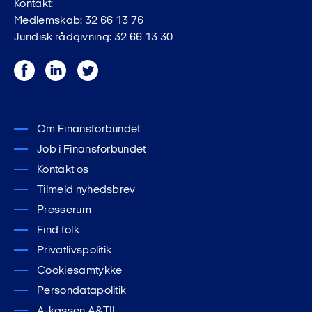
Kontakt:
Medlemskab: 32 66 13 76
Juridisk rådgivning: 32 66 13 30
Facebook
LinkedIn
Twitter
Om Finansforbundet
Job i Finansforbundet
Kontakt os
Tilmeld nyhedsbrev
Presserum
Find folk
Privatlivspolitik
Cookiesamtykke
Persondatapolitik
A-kassen A&TIL