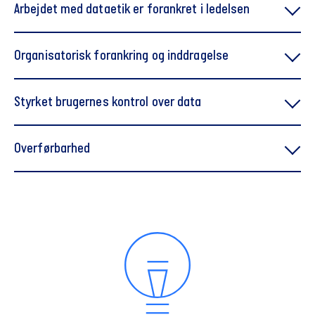
Arbejdet med dataetik er forankret i ledelsen
Organisatorisk forankring og inddragelse
her
Styrket brugernes kontrol over data
selskabet får de nødvendige processer og
procedurer til at identificere, vurdere og håndtere
Overførbarhed
dataetiske spørgsmål
her
der etableres processer, hvor dataetiske dilemmaer
løbende kan diskuteres i virksomheden
alle medarbejdere er tilstrækkeligt informeret om
selskabets politik, og der er fastlagt processer og
procedurer som træning og tests
direktionen tager ansvaret for, at væsentlige
dataetiske spørgsmål i forbindelse med