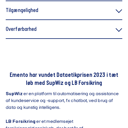
I 2019 vandt Emento en Danish Design Award for
Tilgængelighed
”outstanding service”
Overførbarhed
Emento har vundet Dataetikprisen 2023 i tæt
løb med SupWiz og LB Forsikring
SupWiz
er en platform til automatisering og assistance
af kundeservice og -support, fx chatbot, ved brug af
data og kunstig intelligens.
LB Forsikring
er et medlemsejet