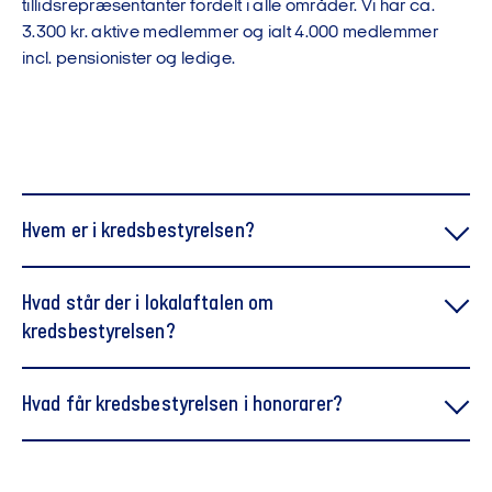
tillidsrepræsentanter fordelt i alle områder. Vi har ca.
3.300 kr. aktive medlemmer og ialt 4.000 medlemmer
incl. pensionister og ledige.
Hvem er i kredsbestyrelsen?
Marianne Lillevang
Hvad står der i lokalaftalen om
kredsbestyrelsen?
Valgt i 2002
Valgt som formand i 2018
Hvad får kredsbestyrelsen i honorarer?
Medarbejdervalgt i Jyske Banks bestyrelse
Medlem af Medarbejderudvalget
Hovedbestyrelsen i Finansforbundet