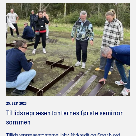
25. SEP. 2025
Tillids­repræsen­tant­ernes første seminar
sammen
Tillidsrepræsentanterne i hhv. Nykredit og Spar Nord