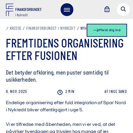
KREDSE
FINANSFORBUNDET I NYKREDIT
NYHEDSLISTE
Meld dig ind
FREMTIDENS ORGANISERING
EFTER FUSIONEN
Det betyder afklaring, men puster samtidig til
usikkerheden.
6. NOV. 2025
2 MIN
AF
INGE
SAND
Endelige organisering efter fuld integration af Spar Nord
i Nykredit bliver offentliggjort i uge 5.
Vi er tilfredse med åbenheden, men vi er ved, at det
påvirker hverdagen og trivslen hos mange af jer.