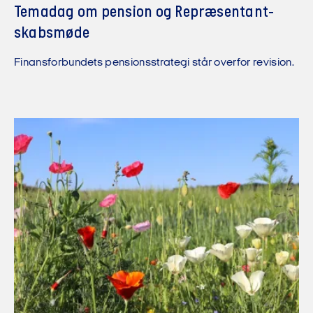
Temadag om pension og Re­præ­sen­tant­
skabs­møde
Finansforbundets pensionsstrategi står overfor revision.