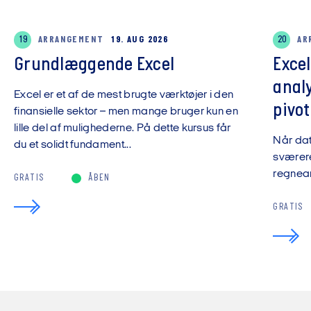
19
ARRANGEMENT
19. AUG 2026
20
AR
Grundlæggende Excel
Exce
anal
Excel er et af de mest brugte værktøjer i den
pivot
finansielle sektor – men mange bruger kun en
lille del af mulighederne. På dette kursus får
Når da
du et solidt fundament...
sværere
regnear
GRATIS
ÅBEN
GRATIS