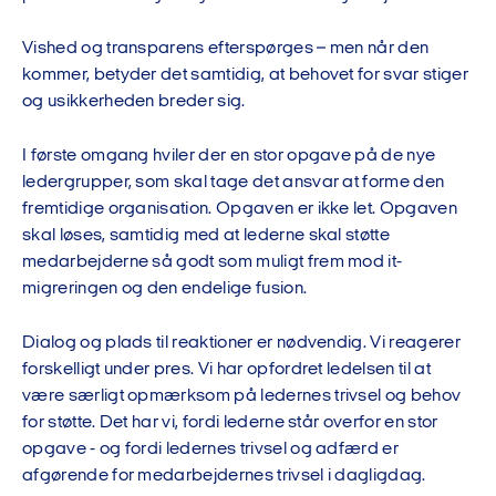
Vished og transparens efterspørges – men når den
kommer, betyder det samtidig, at behovet for svar stiger
og usikkerheden breder sig.
I første omgang hviler der en stor opgave på de nye
ledergrupper, som skal tage det ansvar at forme den
fremtidige organisation. Opgaven er ikke let. Opgaven
skal løses, samtidig med at lederne skal støtte
medarbejderne så godt som muligt frem mod it-
migreringen og den endelige fusion.
Dialog og plads til reaktioner er nødvendig. Vi reagerer
forskelligt under pres. Vi har opfordret ledelsen til at
være særligt opmærksom på ledernes trivsel og behov
for støtte. Det har vi, fordi lederne står overfor en stor
opgave - og fordi ledernes trivsel og adfærd er
afgørende for medarbejdernes trivsel i dagligdag.