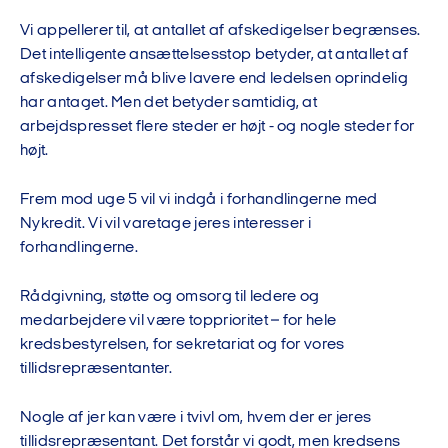
Vi appellerer til, at antallet af afskedigelser begrænses.
Det intelligente ansættelsesstop betyder, at antallet af
afskedigelser må blive lavere end ledelsen oprindelig
har antaget. Men det betyder samtidig, at
arbejdspresset flere steder er højt - og nogle steder for
højt.
Frem mod uge 5 vil vi indgå i forhandlingerne med
Nykredit. Vi vil varetage jeres interesser i
forhandlingerne.
Rådgivning, støtte og omsorg til ledere og
medarbejdere vil være topprioritet – for hele
kredsbestyrelsen, for sekretariat og for vores
tillidsrepræsentanter.
Nogle af jer kan være i tvivl om, hvem der er jeres
tillidsrepræsentant. Det forstår vi godt, men kredsens