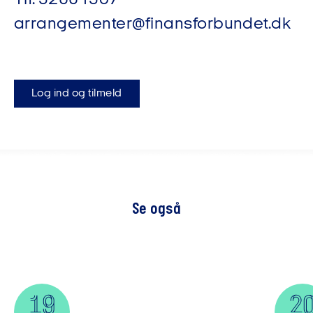
Tlf.
32661307
arrangementer@finansforbundet.dk
Log ind og tilmeld
Se også
19
2