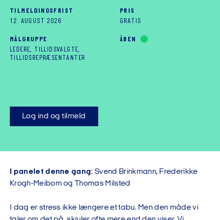
TILMELDINGSFRIST
PRIS
12. AUGUST 2026
GRATIS
MÅLGRUPPE
ÅBEN
LEDERE, TILLIDSVALGTE,
TILLIDSREPRÆSENTANTER
Log ind og tilmeld
I panelet denne gang:
Svend Brinkmann, Frederikke
Krogh-Meibom og Thomas Milsted
I dag er stress ikke længere et tabu. Men den måde vi
taler om det på, skjuler ofte mere end den viser. Vi