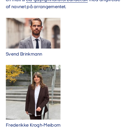
en mail til
clu-gdpr@finansforbundet.dk
med angivelse
af navnet på arrangementet.
Svend Brinkmann
Frederikke Krogh-Meibom