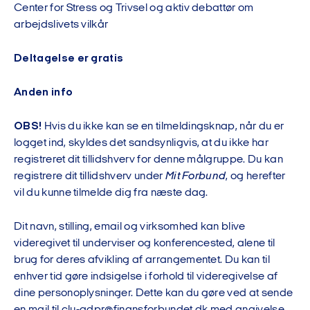
Center for Stress og Trivsel og aktiv debattør om
arbejdslivets vilkår
Deltagelse er gratis
Anden info
OBS!
Hvis du ikke kan se en tilmeldingsknap, når du er
logget ind, skyldes det sandsynligvis, at du ikke har
registreret dit tillidshverv for denne målgruppe. Du kan
registrere dit tillidshverv under
Mit Forbund
, og herefter
vil du kunne tilmelde dig fra næste dag.
Dit navn, stilling, email og virksomhed kan blive
videregivet til underviser og konferencested, alene til
brug for deres afvikling af arrangementet. Du kan til
enhver tid gøre indsigelse i forhold til videregivelse af
dine personoplysninger. Dette kan du gøre ved at sende