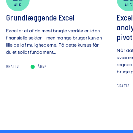
AUG
AUG
Grundlæggende Excel
Exce
anal
Excel er et af de mest brugte værktøjer i den
pivot
finansielle sektor – men mange bruger kun en
lille del af mulighederne. På dette kursus får
Når da
du et solidt fundament...
sværere
regnear
GRATIS
ÅBEN
bruge pi
GRATIS