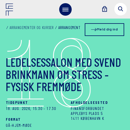
1
8
ARRANGEMENTER OG KURSER
ARRANGEMENT
Meld dig ind
LEDELSESSALON MED SVEND
BRINKMANN OM STRESS -
FYSISK FREMMØDE
TIDSPUNKT
AFHOLDELSESSTED
18. AUG. 2026, 15.30
-
17.30
FINANSFORBUNDET
APPLEBYS PLADS 5
1411 KØBENHAVN K
FORMAT
GÅ-HJEM-MØDE