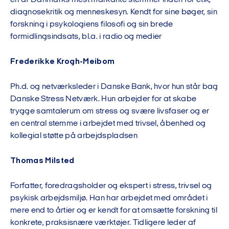
en af Danmarks mest markante stemmer inden for etik,
diagnosekritik og menneskesyn. Kendt for sine bøger, sin
forskning i psykologiens filosofi og sin brede
formidlingsindsats, bl.a. i radio og medier
Frederikke Krogh-Meibom
Ph.d. og netværksleder i Danske Bank, hvor hun står bag
Danske Stress Netværk. Hun arbejder for at skabe
trygge samtalerum om stress og svære livsfaser og er
en central stemme i arbejdet med trivsel, åbenhed og
kollegial støtte på arbejdspladsen
Thomas Milsted
Forfatter, foredragsholder og ekspert i stress, trivsel og
psykisk arbejdsmiljø. Han har arbejdet med området i
mere end to årtier og er kendt for at omsætte forskning til
konkrete, praksisnære værktøjer. Tidligere leder af