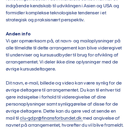
indgående kendskab til udviklingen i Asien og USA og
formidler komplekse teknologiske tendenser i et
strategisk og praksisnært perspektiv.
Anden info
Vi gør opmærksom på, at navn- og mailoplysninger på
alle tilmeldte til dette arrangement kan blive videregivet
til underviser og kursusudbyder til brug for afvikling af
arrangementet. Vi deler ikke dine oplysninger med de
øvrige kursusdeltagere.
Dit navn, e-mail, billede og video kan være synlig for de
øvrige deltagere til arrangementet. Du kan til enhver tid
gøre indsigelse i forhold til videregivelse af dine
personoplysninger samt synliggørelse af disse for de
øvrige deltagere. Dette kan du gøre ved at sende en
mail til
clu-gdpr@finansforbundet.dk
med angivelse af
navnet på arrangementet, hvorefter du vil blive frameldt.