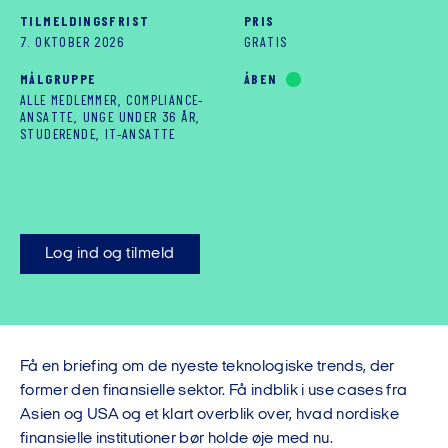
TILMELDINGSFRIST
PRIS
7. OKTOBER 2026
GRATIS
MÅLGRUPPE
ÅBEN
ALLE MEDLEMMER, COMPLIANCE-
ANSATTE, UNGE UNDER 36 ÅR,
STUDERENDE, IT-ANSATTE
Log ind og tilmeld
Få en briefing om de nyeste teknologiske trends, der
former den finansielle sektor. Få indblik i use cases fra
Asien og USA og et klart overblik over, hvad nordiske
finansielle institutioner bør holde øje med nu.