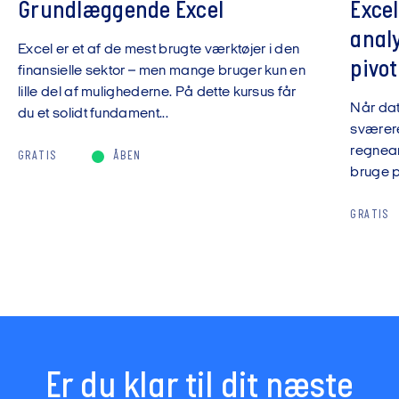
Grundlæggende Excel
Exce
anal
Excel er et af de mest brugte værktøjer i den
pivot
finansielle sektor – men mange bruger kun en
lille del af mulighederne. På dette kursus får
Når da
du et solidt fundament...
sværere
regnear
GRATIS
ÅBEN
bruge pi
GRATIS
Er du klar til dit næste