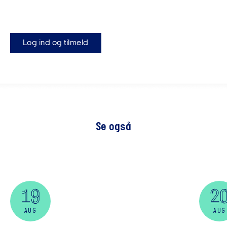
Log ind og tilmeld
Se også
19
2
AUG
AUG