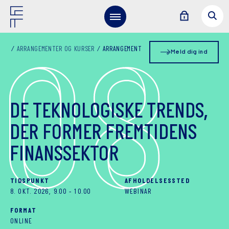
0
8
ARRANGEMENTER OG KURSER
ARRANGEMENT
Meld dig ind
DE TEKNOLOGISKE TRENDS,
DER FORMER FREMTIDENS
FINANSSEKTOR
TIDSPUNKT
AFHOLDELSESSTED
8. OKT. 2026, 9.00
-
10.00
WEBINAR
FORMAT
ONLINE