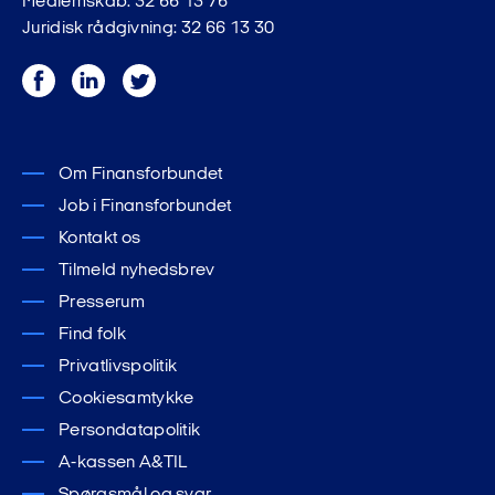
Medlemskab: 32 66 13 76
Juridisk rådgivning: 32 66 13 30
Facebook
LinkedIn
Twitter
Om Finansforbundet
Job i Finansforbundet
Kontakt os
Tilmeld nyhedsbrev
Presserum
Find folk
Privatlivspolitik
Cookiesamtykke
Persondatapolitik
A-kassen A&TIL