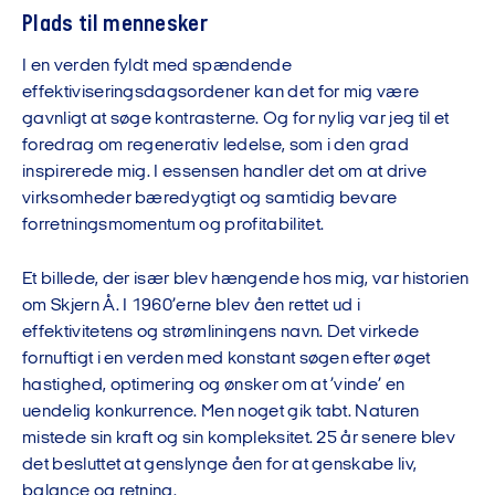
Plads til mennesker
I en verden fyldt med spændende
effektiviseringsdagsordener kan det for mig være
gavnligt at søge kontrasterne. Og for nylig var jeg til et
foredrag om regenerativ ledelse, som i den grad
inspirerede mig. I essensen handler det om at drive
virksomheder bæredygtigt og samtidig bevare
forretningsmomentum og profitabilitet.
Et billede, der især blev hængende hos mig, var historien
om Skjern Å. I 1960’erne blev åen rettet ud i
effektivitetens og strømliningens navn. Det virkede
fornuftigt i en verden med konstant søgen efter øget
hastighed, optimering og ønsker om at ’vinde’ en
uendelig konkurrence. Men noget gik tabt. Naturen
mistede sin kraft og sin kompleksitet. 25 år senere blev
det besluttet at genslynge åen for at genskabe liv,
balance og retning.