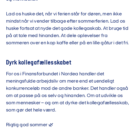
Lad os huske det, når vi ferien står for døren, men ikke
mindst når vi vender tilbage efter sommerferien. Lad os
huske fortsat at nyde det gode kollegaskab. At bruge tid
på at tale med hinanden. At dele oplevelser fra
sommeren over en kop kaffe eller på en lille gåtur i det fri.
Dyrk kollegafællesskabet
For os i Finansforbundet i Nordea handler det
meningsfulde arbejdsliv om mere end et uendeligt
konkurrenceløb mod de andre banker. Det handler også
om at passe på os selv og hinanden. Om at udvikle os
som mennesker – og om at dyrke det kollegafællesskab,
som gør det hele værd.
Rigtig god sommer 🌿