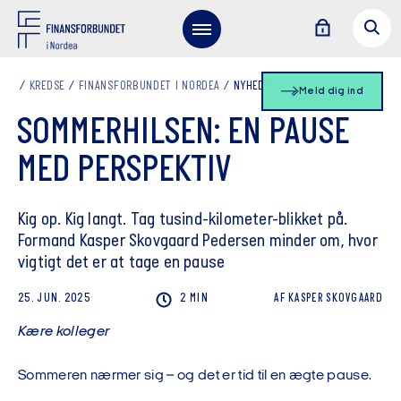
KREDSE
FINANSFORBUNDET I NORDEA
NYHEDSLISTE
Meld dig ind
SOMMERHILSEN: EN PAUSE
MED PERSPEKTIV
Kig op. Kig langt. Tag tusind-kilometer-blikket på.
Formand Kasper Skovgaard Pedersen minder om, hvor
vigtigt det er at tage en pause
25. JUN. 2025
2 MIN
AF
KASPER
SKOVGAARD
Kære kolleger
Sommeren nærmer sig – og det er tid til en ægte pause.