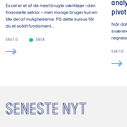
anal
Excel er et af de mest brugte værktøjer i den
pivot
finansielle sektor – men mange bruger kun en
lille del af mulighederne. På dette kursus får
Når da
du et solidt fundament...
sværere
regnear
GRATIS
ÅBEN
GRATIS
SENESTE NYT