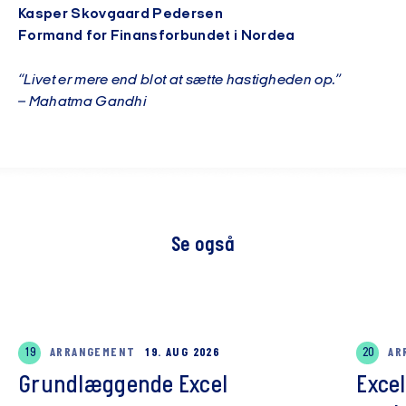
Kasper Skovgaard Pedersen
Formand for Finansforbundet i Nordea
“Livet er mere end blot at sætte hastigheden op.”
– Mahatma Gandhi
Se også
19
ARRANGEMENT
19. AUG 2026
20
AR
Grundlæggende Excel
Exce