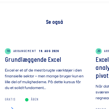
Se også
19
ARRANGEMENT
19. AUG 2026
20
AR
Grundlæggende Excel
Exce
anal
Excel er et af de mest brugte værktøjer i den
pivot
finansielle sektor – men mange bruger kun en
lille del af mulighederne. På dette kursus får
Når da
du et solidt fundament...
sværere
regnear
GRATIS
ÅBEN