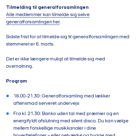
Tilmelding til generalforsamlingen
Alle medlemmer kan tilmelde sig selve
generalforsamlingen her
.
Sidste frist for at tilmelde sig til generalforsamlingen med
stemmeret er 6. marts.
Det er ikke længere muligt at tilmelde sig med
overnatning.
Program
18.00-21.30: Generalforsamling med lækker
aftensmad serveret undervejs
Fra kl. 21.30: Banko uden tal med præmier og en
energifyldt afslutning med silent disco. Du kan vælge
mellem forskellige musikkanaler i dine
hovedtelefoner – eller netværke og hygge med