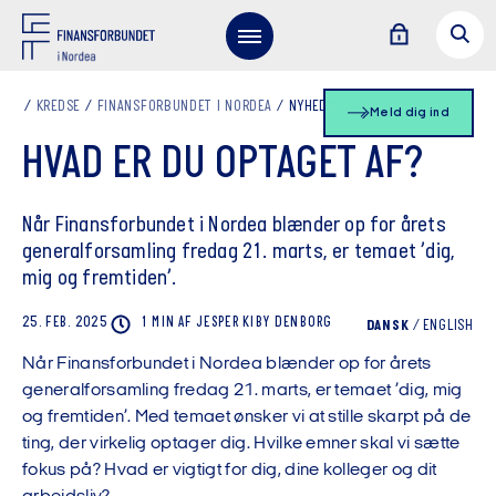
KREDSE
FINANSFORBUNDET I NORDEA
NYHEDSLISTE
Meld dig ind
HVAD ER DU OPTAGET AF?
Når Finansforbundet i Nordea blænder op for årets
generalforsamling fredag 21. marts, er temaet ’dig,
mig og fremtiden’.
25. FEB. 2025
1 MIN
AF
JESPER KIBY
DENBORG
DANSK
/
ENGLISH
Når Finansforbundet i Nordea blænder op for årets
generalforsamling fredag 21. marts, er temaet ’dig, mig
og fremtiden’. Med temaet ønsker vi at stille skarpt på de
ting, der virkelig optager dig. Hvilke emner skal vi sætte
fokus på? Hvad er vigtigt for dig, dine kolleger og dit