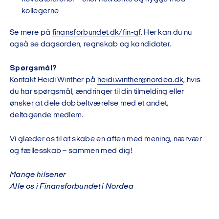
kollegerne
Se mere på
finansforbundet.dk/fin-gf
. Her kan du nu
også se dagsorden, regnskab og kandidater.
Spørgsmål?
Kontakt Heidi Winther på
heidi.winther@nordea.dk
, hvis
du har spørgsmål, ændringer til din tilmelding eller
ønsker at dele dobbeltværelse med et andet,
deltagende medlem.
Vi glæder os til at skabe en aften med mening, nærvær
og fællesskab – sammen med dig!
Mange hilsener
Alle os i Finansforbundet i Nordea