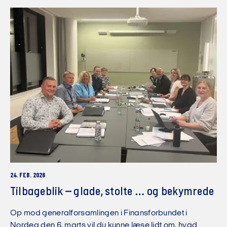
24. FEB. 2026
Tilbageblik – glade, stolte … og bekymrede
Op mod generalforsamlingen i Finansforbundet i
Nordea den 6. marts vil du kunne læse lidt om, hvad