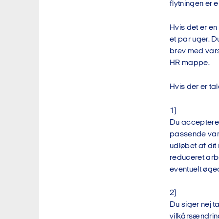
flytningen er 
Hvis det er e
et par uger. D
brev med varsl
HR mappe.
Hvis der er t
1)
Du accepterer 
passende varse
udløbet af di
reduceret arbe
eventuelt øge
2)
Du siger nej t
vilkårsændring