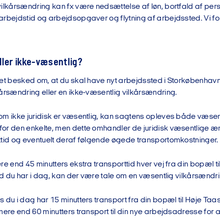
vilkårsændring kan fx være nedsættelse af løn, bortfald af per
rbejdstid og arbejdsopgaver og flytning af arbejdssted. Vi fok
ller ikke-væsentlig?
ået besked om, at du skal have nyt arbejdssted i Storkøbenhav
årsændring eller en ikke-væsentlig vilkårsændring.
om ikke juridisk er væsentlig, kan sagtens opleves både væsen
or den enkelte, men dette omhandler de juridisk væsentlige æ
ttid og eventuelt deraf følgende øgede transportomkostninger.
re end 45 minutters ekstra transporttid hver vej fra din bopæl ti
vad du har i dag, kan der være tale om en væsentlig vilkårsændri
 du i dag har 15 minutters transport fra din bopæl til Høje Taas
mere end 60 minutters transport til din nye arbejdsadresse for 