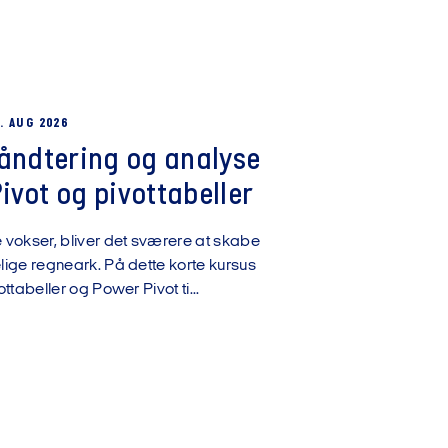
. AUG 2026
håndtering og analyse
vot og pivottabeller
okser, bliver det sværere at skabe
ige regneark. På dette korte kursus
ttabeller og Power Pivot ti...