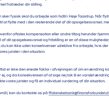
el fratræder din stilling.
en sker fysisk skal du arbejde som hidtil i Høje Taastrup. Når flyt
t til at flytte med i den resterende del af dit opsigelsesvarsel, 
venfor aftales kompensation eller andre tiltag herunder hjem
af dit opsigelsesvarsel og fritstilling er en af disse muligheder, 
du kan ikke uden konsekvenser udeblive fra arbejde, hvis der i
ores jurister i den situation.
ttid er ikke den eneste faktor i afvejningen af om en ændring 
r ej, og da konsekvensen af at sige nej tak til en varslet ændring 
akte vores jurister og få en individuel vurdering af din situation.
mål, kan du kontakte os på
ffidanskebank@finansforbundet.d