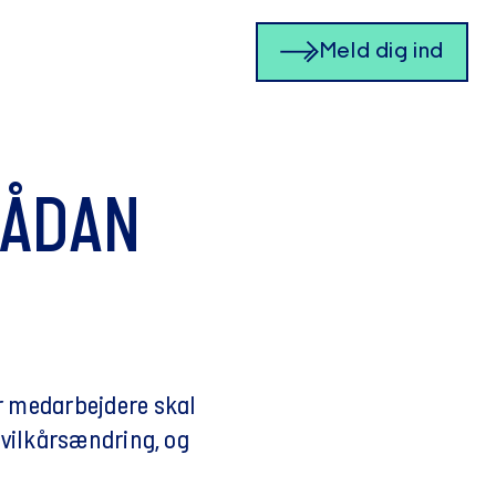
Meld dig ind
SÅDAN
r medarbejdere skal
 vilkårsændring, og