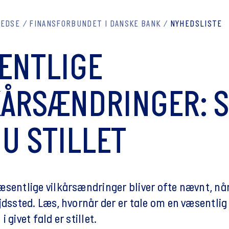
REDSE
FINANSFORBUNDET I DANSKE BANK
NYHEDSLISTE
ENTLIGE
KÅRSÆNDRINGER: 
DU STILLET
æsentlige vilkårsændringer bliver ofte nævnt, nå
jdssted. Læs, hvornår der er tale om en væsentlig
 givet fald er stillet.