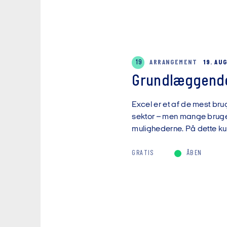
19
ARRANGEMENT
19. AU
Grundlæggende
Excel er et af de mest brug
sektor – men mange bruger 
mulighederne. På dette kur
GRATIS
ÅBEN