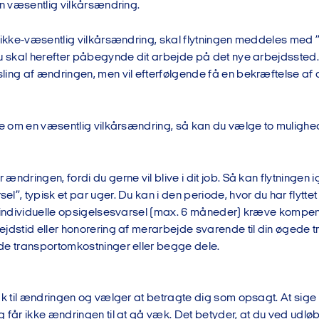
en væsentlig vilkårsændring.
n ikke-væsentlig vilkårsændring, skal flytningen meddeles med 
u skal herefter påbegynde dit arbejde på det nye arbejdssted. D
ing af ændringen, men vil efterfølgende få en bekræftelse af d
ale om en væsentlig vilkårsændring, så kan du vælge to mulighe
ændringen, fordi du gerne vil blive i dit job. Så kan flytningen 
l”, typisk et par uger. Du kan i den periode, hvor du har flyttet
t individuelle opsigelsesvarsel (max. 6 måneder) kræve kompens
jdstid eller honorering af merarbejde svarende til din øgede tr
de transportomkostninger eller begge dele.
ak til ændringen og vælger at betragte dig som opsagt. At sige n
 får ikke ændringen til at gå væk. Det betyder, at du ved udløbe