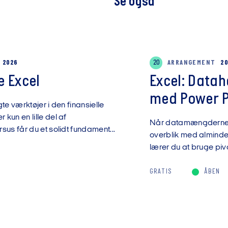
Se også
G 2026
20
ARRANGEMENT
20
 Excel
Excel: Data
med Power Pi
te værktøjer i den finansielle
kun en lille del af
Når datamængderne v
sus får du et solidt fundament...
overblik med almindel
lærer du at bruge pivo
GRATIS
ÅBEN