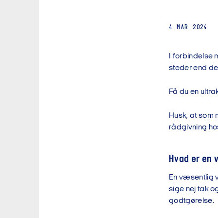
4. MAR. 2024
I forbindelse
steder end de 
Få du en ultr
Husk, at som 
rådgivning hos
Hvad er en 
En væsentlig v
sige nej tak o
godtgørelse.