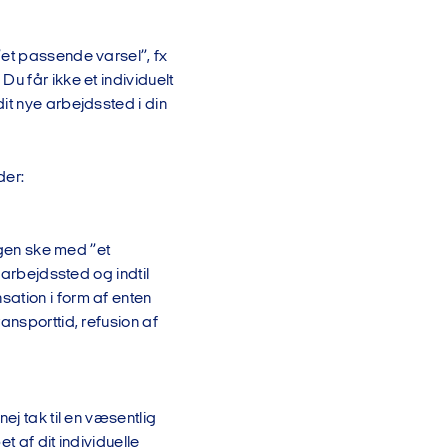
”et passende varsel”, fx
u får ikke et individuelt
it nye arbejdssted i din
der:
igen ske med ”et
 arbejdssted og indtil
ation i form af enten
ansporttid, refusion af
ej tak til en væsentlig
t af dit individuelle