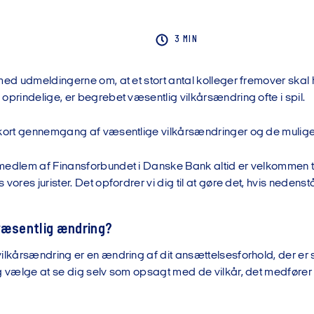
3 MIN
 med udmeldingerne om, at et stort antal kolleger fremover ska
oprindelige, er begrebet væsentlig vilkårsændring ofte i spil.
akort gennemgang af væsentlige vilkårsændringer og de mulige
medlem af Finansforbundet i Danske Bank altid er velkommen ti
 vores jurister. Det opfordrer vi dig til at gøre det, hvis neden
væsentlig ændring?
ilkårsændring er en ændring af dit ansættelsesforhold, der er 
g vælge at se dig selv som opsagt med de vilkår, det medfører i 