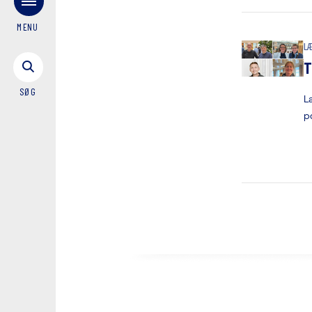
MENU
L
T
SØG
L
p