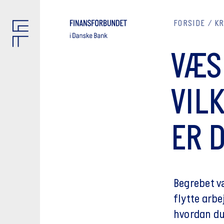
FORSIDE
K
VÆS
VIL
ER 
Begrebet v
flytte arbe
hvordan du i