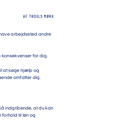
AF
TROELS
MØRK
l have arbejdssted andre
 konsekvenser for dig.
l at søge hjælp og
stående omfatter dig.
så indgribende, at du kan
forhold til løn og