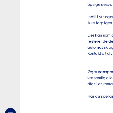
opsigelsesvars
Indtil flytning
ikke forpligte
Der kan som o
resterende del 
automatisk og 
Kontakt altid v
Øget transpor
væsentlig elle
dig til at kont
Har du spørgs