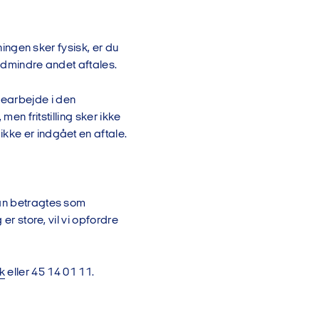
ningen sker fysisk, er du
medmindre andet aftales.
mearbejde i den
men fritstilling sker ikke
kke er indgået en aftale.
kan betragtes som
er store, vil vi opfordre
k
eller 45 14 01 11.