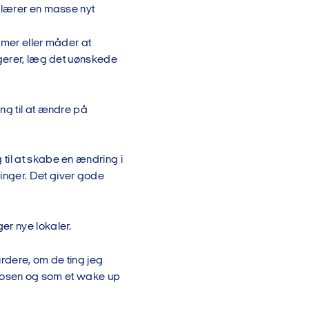
n lærer en masse nyt
ymer eller måder at
ngerer, læg det uønskede
ng til at ændre på
til at skabe en ændring i
inger. Det giver gode
er nye lokaler.
urdere, om de ting jeg
te posen og som et wake up