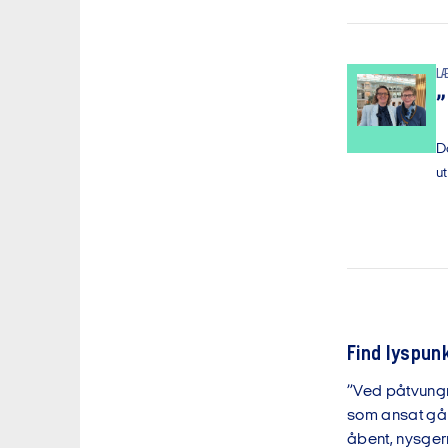
L
”
D
u
Find lyspun
”Ved påtvungn
som ansat gå 
åbent, nysger