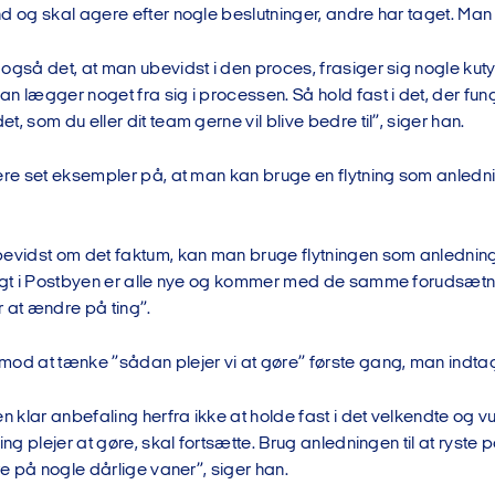
nd og skal agere efter nogle beslutninger, andre har taget. Ma
også det, at man ubevidst i den proces, frasiger sig nogle kut
n lægger noget fra sig i processen. Så hold fast i det, der fu
t, som du eller dit team gerne vil blive bedre til”, siger han.
ere set eksempler på, at man kan bruge en flytning som anledni
bevidst om det faktum, kan man bruge flytningen som anledning 
ligt i Postbyen er alle nye og kommer med de samme forudsætn
 at ændre på ting”.
mod at tænke ”sådan plejer vi at gøre” første gang, man indtag
en klar anbefaling herfra ikke at holde fast i det velkendte og v
ling plejer at gøre, skal fortsætte. Brug anledningen til at rys
dre på nogle dårlige vaner”, siger han.