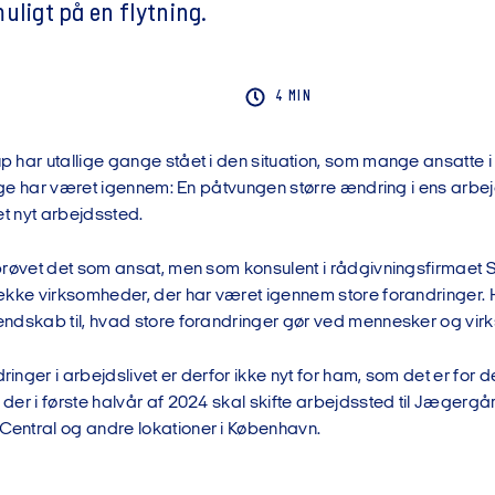
uligt på en flytning.
4 MIN
 har utallige gange stået i den situation, som mange ansatte 
lige har været igennem: En påtvungen større ændring i ens arbejd
l et nyt arbejdssted.
prøvet det som ansat, men som konsulent i rådgivningsfirmaet 
ække virksomheder, der har været igennem store forandringer.
ndskab til, hvad store forandringer gør ved mennesker og vir
nger i arbejdslivet er derfor ikke nyt for ham, som det er for 
er i første halvår af 2024 skal skifte arbejdssted til Jægergå
ntral og andre lokationer i København.