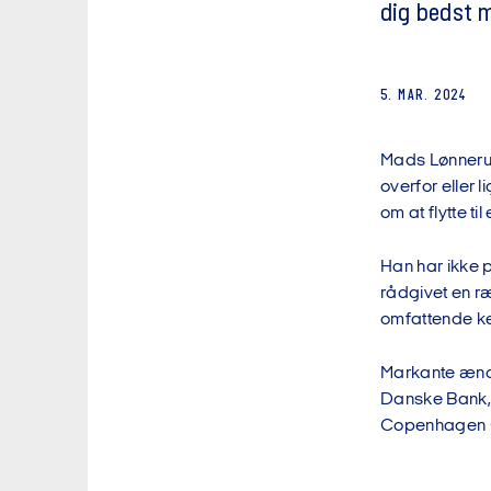
dig bedst m
5. MAR. 2024
Mads Lønnerup
overfor eller 
om at flytte ti
Han har ikke 
rådgivet en r
omfattende ke
Markante ændri
Danske Bank, d
Copenhagen Ce