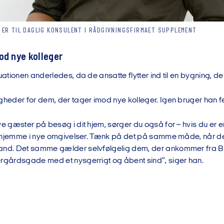
ER TIL DAGLIG KONSULENT I RÅDGIVNINGSFIRMAET SUPPLEMENT
od nye kolleger
tuationen anderledes, da de ansatte flytter ind til en bygning, der
igheder for dem, der tager imod nye kolleger. Igen bruger han 
ye gæster på besøg i dit hjem, sørger du også for – hvis du er e
 og hjemme i nye omgivelser. Tænk på det på samme måde, når 
and. Det samme gælder selvfølgelig dem, der ankommer fra B
ergårdsgade med et nysgerrigt og åbent sind”, siger han.