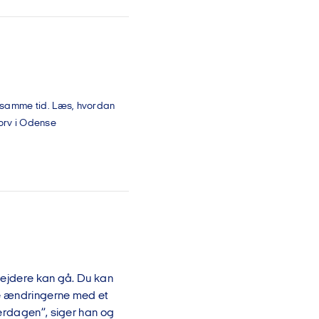
å samme tid. Læs, hvordan
Torv i Odense
bejdere kan gå. Du kan
ne ændringerne med et
verdagen”, siger han og