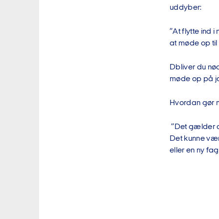
uddyber:
”At flytte ind
at møde op til 
Dbliver du nødt
møde op på job
Hvordan gør ma
”Det gælder o
Det kunne vær
eller en ny fag