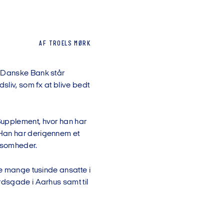
AF
TROELS
MØRK
i Danske Bank står
sliv, som fx at blive bedt
Supplement, hvor han har
 Han har derigennem et
ksomheder.
de mange tusinde ansatte i
rdsgade i Aarhus samt til