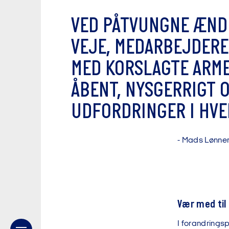
V
E
D
P
Å
T
V
U
N
G
N
E
Æ
N
D
V
E
J
E
,
M
E
D
A
R
B
E
J
D
E
R
E
M
E
D
K
O
R
S
L
A
G
T
E
A
R
M
Å
B
E
N
T
,
N
Y
S
G
E
R
R
I
G
T
U
D
F
O
R
D
R
I
N
G
E
R
I
H
V
E
-
M
a
d
s
L
ø
n
n
e
Vær med til
I forandrings