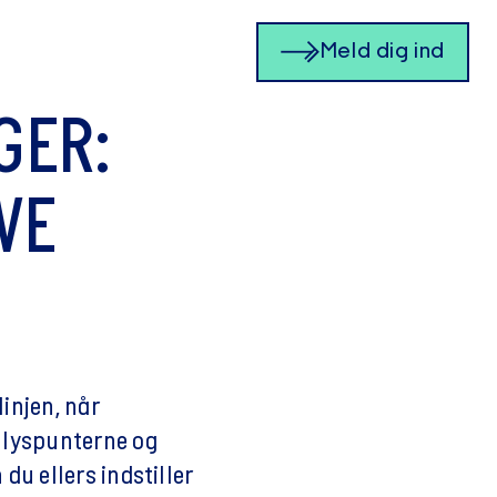
Meld dig ind
GER:
VE
injen, når
d lyspunterne og
du ellers indstiller