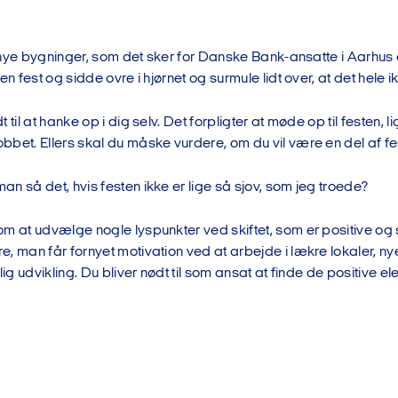
 i nye bygninger, som det sker for Danske Bank-ansatte i Aarhus 
en fest og sidde ovre i hjørnet og surmule lidt over, at det hele 
 til at hanke op i dig selv. Det forpligter at møde op til festen, 
bet. Ellers skal du måske vurdere, om du vil være en del af fe
n så det, hvis festen ikke er lige så sjov, som jeg troede?
m at udvælge nogle lyspunkter ved skiftet, som er positive og
e, man får fornyet motivation ved at arbejde i lækre lokaler, n
lig udvikling. Du bliver nødt til som ansat at finde de positive el