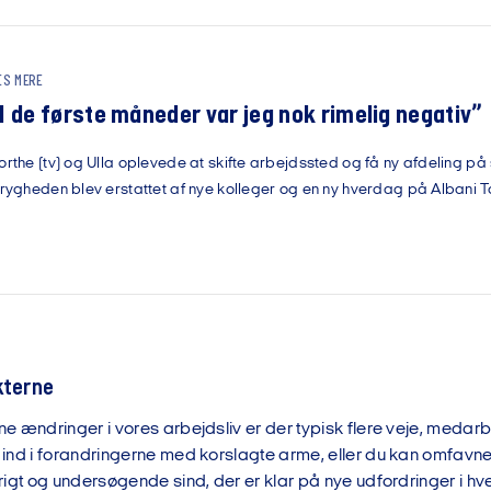
ÆS MERE
I de første måneder var jeg nok rimelig negativ”
orthe (tv) og Ulla oplevede at skifte arbejdssted og få ny afdeling p
trygheden blev erstattet af nye kolleger og en ny hverdag på Albani 
kterne
e ændringer i vores arbejdsliv er der typisk flere veje, medar
ind i forandringerne med korslagte arme, eller du kan omfav
rigt og undersøgende sind, der er klar på nye udfordringer i h