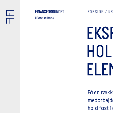
FORSIDE
K
EKS
HOLD
ELE
Få en række
medarbejde
hold fast i