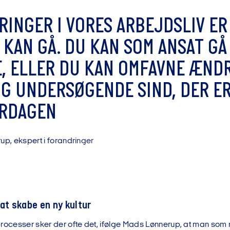
R
I
N
G
E
R
I
V
O
R
E
S
A
R
B
E
J
D
S
L
I
V
E
R
K
A
N
G
Å
.
D
U
K
A
N
S
O
M
A
N
S
A
T
G
Å
E
,
E
L
L
E
R
D
U
K
A
N
O
M
F
A
V
N
E
Æ
N
D
O
G
U
N
D
E
R
S
Ø
G
E
N
D
E
S
I
N
D
,
D
E
R
E
R
D
A
G
E
N
r
u
p
,
e
k
s
p
e
r
t
i
f
o
r
a
n
d
r
i
n
g
e
r
 at skabe en ny kultur
processer sker der ofte det, ifølge Mads Lønnerup, at man so