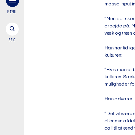
masse input i
MENU
”Men der sker 
arbejde på. Ma
væk og træn de
SØG
Han har tidlig
kulturen:
”Hvis man er 
kulturen. Sær
muligheder for
Han advarer i
”Det vil være 
eller min afde
call til at æn