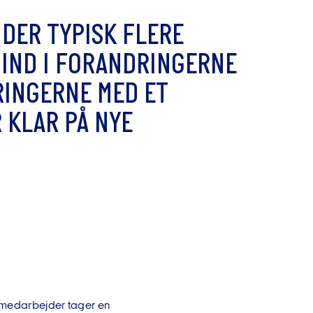
D
E
R
T
Y
P
I
S
K
F
L
E
R
E
I
N
D
I
F
O
R
A
N
D
R
I
N
G
E
R
N
E
R
I
N
G
E
R
N
E
M
E
D
E
T
R
K
L
A
R
P
Å
N
Y
E
m medarbejder tager en