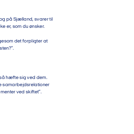
og på Sjælland, svarer til
ikke er, som du ønsker.
ligesom det forpligter at
sten?”.
 så hæfte sig ved dem.
ye samarbejdsrelationer
ementer ved skiftet”.