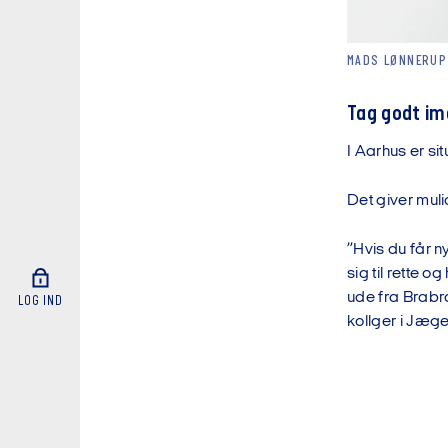
MADS LØNNERUP 
Tag godt im
I Aarhus er si
Det giver mul
”Hvis du får n
sig til rette
ude fra Brabr
LOG IND
kollger i Jæg