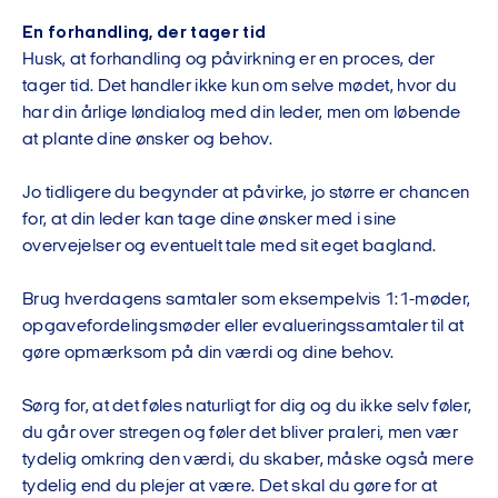
En forhandling, der tager tid
Husk, at forhandling og påvirkning er en proces, der
tager tid. Det handler ikke kun om selve mødet, hvor du
har din årlige løndialog med din leder, men om løbende
at plante dine ønsker og behov.
Jo tidligere du begynder at påvirke, jo større er chancen
for, at din leder kan tage dine ønsker med i sine
overvejelser og eventuelt tale med sit eget bagland.
Brug hverdagens samtaler som eksempelvis 1:1-møder,
opgavefordelingsmøder eller evalueringssamtaler til at
gøre opmærksom på din værdi og dine behov.
Sørg for, at det føles naturligt for dig og du ikke selv føler,
du går over stregen og føler det bliver praleri, men vær
tydelig omkring den værdi, du skaber, måske også mere
tydelig end du plejer at være. Det skal du gøre for at