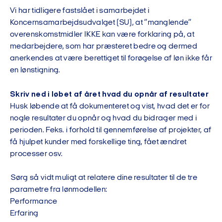
Vi har tidligere fastslået i samarbejdet i
Koncernsamarbejdsudvalget (SU), at ”manglende”
overenskomstmidler IKKE kan være forklaring på, at
medarbejdere, som har præsteret bedre og dermed
anerkendes at være berettiget til forøgelse af løn ikke får
en lønstigning.
Skriv ned i løbet af året hvad du opnår af resultater
Husk løbende at få dokumenteret og vist, hvad det er for
nogle resultater du opnår og hvad du bidrager med i
perioden. Feks. i forhold til gennemførelse af projekter, af
få hjulpet kunder med forskellige ting, fået ændret
processer osv.
Sørg så vidt muligt at relatere dine resultater til de tre
parametre fra lønmodellen:
Performance
Erfaring