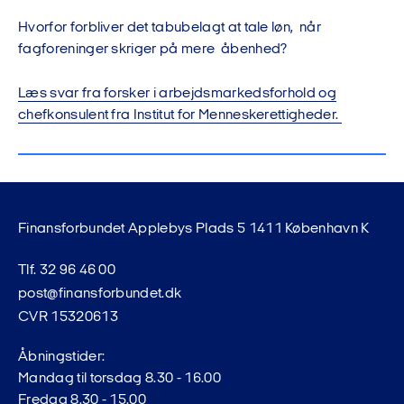
Hvorfor forbliver det tabubelagt at tale løn, når
fagforeninger skriger på mere åbenhed?
Læs svar fra forsker i arbejdsmarkedsforhold og
chefkonsulent fra Institut for Menneskerettigheder.
Finansforbundet Applebys Plads 5 1411 København K
Tlf. 32 96 46 00
post@finansforbundet.dk
CVR 15320613
Åbningstider:
Mandag til torsdag 8.30 - 16.00
Fredag 8.30 - 15.00