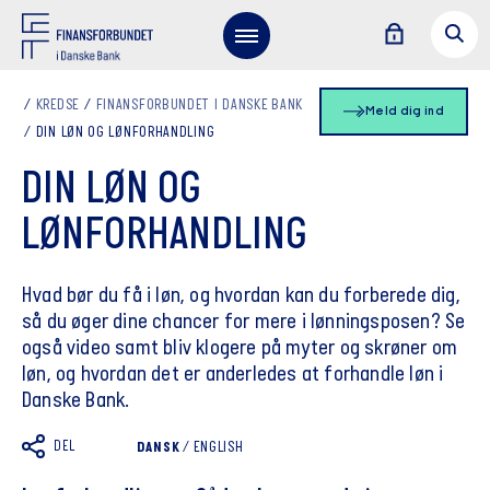
KREDSE
FINANSFORBUNDET I DANSKE BANK
Meld dig ind
DIN LØN OG LØNFORHANDLING
DIN LØN OG
LØNFORHANDLING
Hvad bør du få i løn, og hvordan kan du forberede dig,
så du øger dine chancer for mere i lønningsposen? Se
også video samt bliv klogere på myter og skrøner om
løn, og hvordan det er anderledes at forhandle løn i
Danske Bank.
DEL
DANSK
/
ENGLISH