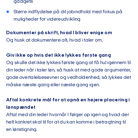
gadgets
Større indflydelse på dit jobindhold med fokus på
muligheder for videreudvikling
Dokumenter på skrift, hvad I bliver enige om
Og husk at dokumentere alt, hvad i taler om.
Giv ikke op hvis det ikke lykkes første gang
Og skulle det ikke lykkes første gang at få hul igennem til
din leder når i taler løn, så husk at med gode argumenter,
gode overtalelsesevner og vedholdenhed, så lykkes det
måske næste gang eller næste gang igen.
Aftal konkrete mål for at opnå en højere placering i
lønspændet
Aftal med din leder hvornår I følger op igen og hvad der
helt konkret skal til for at du kan komme i betragtning til
en lønstigning.