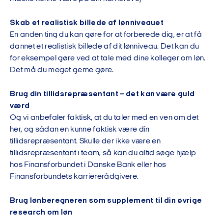
Skab et realistisk billede af lønniveauet
En anden ting du kan gøre for at forberede dig, er at få
dannet et realistisk billede af dit lønniveau. Det kan du
for eksempel gøre ved at tale med dine kolleger om løn.
Det må du meget gerne gøre.
Brug din tillidsrepræsentant – det kan være guld
værd
Og vi anbefaler faktisk, at du taler med en ven om det
her, og sådan en kunne faktisk være din
tillidsrepræsentant. Skulle der ikke være en
tillidsrepræsentant i team, så kan du altid søge hjælp
hos Finansforbundet i Danske Bank eller hos
Finansforbundets karriererådgivere.
Brug lønberegneren som supplement til din øvrige
research om løn