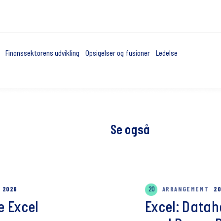
Finanssektorens udvikling
Opsigelser og fusioner
Ledelse
Se også
G 2026
20
ARRANGEMENT
20
 Excel
Excel: Data