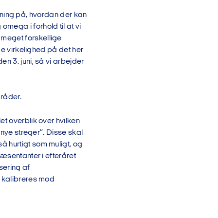
løsning på, hvordan der kan
mega i forhold til at vi
meget forskellige
de virkelighed på det her
n 3. juni, så vi arbejder
mråder.
et overblik over hvilken
 nye streger”. Disse skal
å hurtigt som muligt, og
ræsentanter i efteråret
sering af
r kalibreres mod