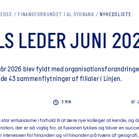
REDSE
FINANSFORBUNDET I AL SYDBANK
NYHEDSLISTE
LS LEDER JUNI 20
vår 2026 blev fyldt med organisationsforandringer
 de 43 sammenflytninger af filialer i Linjen.
3 MIN
AF
stor entusiasme i forhold til at lære nye kolleger at kende, og d
gration, der er så vigtig for, at fusionen lykkes og bliver en succ
er interessen for hinanden og vil hinanden på tværs af geograf