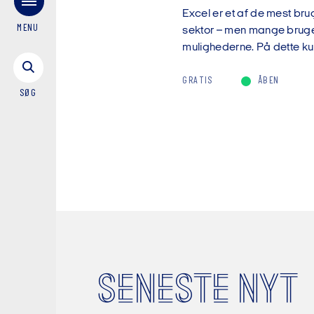
Excel er et af de mest brug
MENU
sektor – men mange bruger 
mulighederne. På dette kur
GRATIS
ÅBEN
SØG
SENESTE NYT