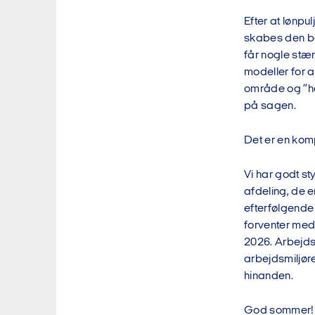
Efter at lønpu
skabes den be
får nogle stæ
modeller for a
område og ”hel
på sagen.
Det er en kom
Vi har godt st
afdeling, de e
efterfølgende
forventer med 
2026. Arbejdsm
arbejdsmiljør
hinanden.
God sommer!