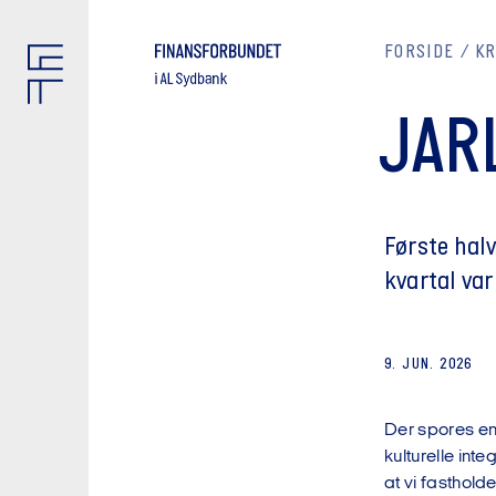
FORSIDE
K
JAR
Første hal
kvartal var
9. JUN. 2026
Der spores en 
kulturelle inte
at vi fasthold