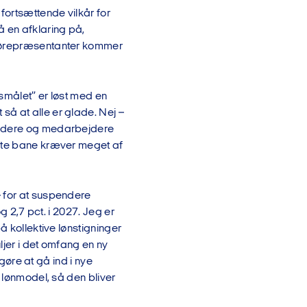
fortsættende vilkår for
å en afklaring på,
ljørepræsentanter kommer
rgsmålet” er løst med en
å at alle er glade. Nej –
 ledere og medarbejdere
orte bane kræver meget af
– for at suspendere
og 2,7 pct. i 2027. Jeg er
å kollektive lønstigninger
ljer i det omfang en ny
 gøre at gå ind i nye
 lønmodel, så den bliver