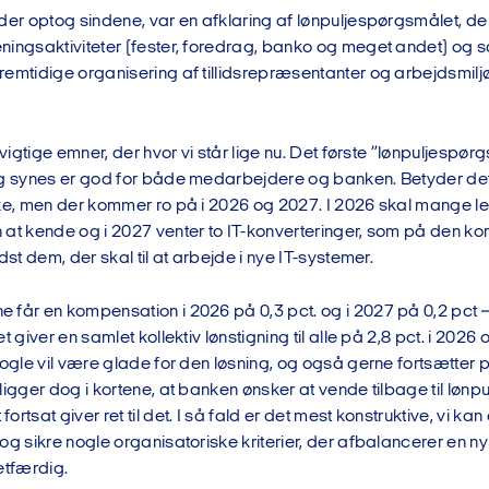
der optog sindene, var en afklaring af lønpuljespørgsmålet, de 
ningsaktiviteter (fester, foredrag, banko og meget andet) og s
remtidige organisering af tillidsrepræsentanter og arbejdsmi
g vigtige emner, der hvor vi står lige nu. Det første ”lønpuljespø
eg synes er god for både medarbejdere og banken. Betyder det s
kke, men der kommer ro på i 2026 og 2027. I 2026 skal mange
 at kende og i 2027 venter to IT-konverteringer, som på den k
dst dem, der skal til at arbejde i nye IT-systemer.
 får en kompensation i 2026 på 0,3 pct. og i 2027 på 0,2 pct 
t giver en samlet kollektiv lønstigning til alle på 2,8 pct. i 2026 
nogle vil være glade for den løsning, og også gerne fortsætter p
ligger dog i kortene, at banken ønsker at vende tilbage til lønpu
rtsat giver ret til det. I så fald er det mest konstruktive, vi kan
og sikre nogle organisatoriske kriterier, der afbalancerer en ny
etfærdig.