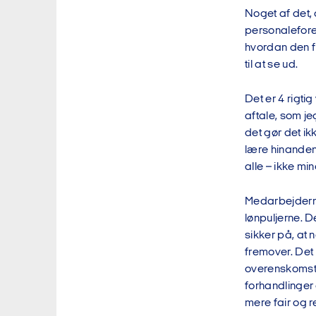
Noget af det, 
personalefore
hvordan den f
til at se ud.
Det er 4 rigti
aftale, som j
det gør det i
lære hinanden
alle – ikke min
Medarbejderne
lønpuljerne. De
sikker på, at 
fremover. Det 
overenskomst fo
forhandlinger 
mere fair og r