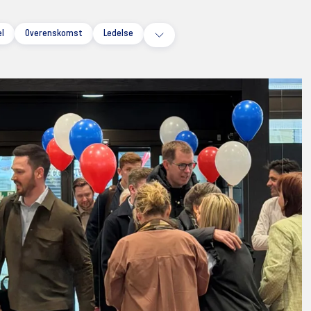
el
Overenskomst
Ledelse