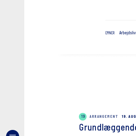
Arbejdsliv
EMNER
19
ARRANGEMENT
19. AU
Grundlæggende