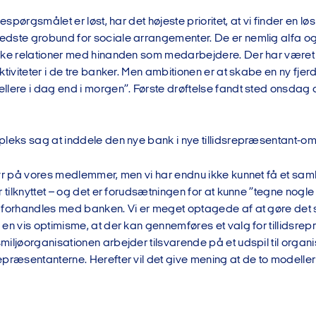
ljespørgsmålet er løst, har det højeste prioritet, at vi finder en 
dste grobund for sociale arrangementer. De er nemlig alfa og o
rke relationer med hinanden som medarbejdere. Der har været 
ktiviteter i de tre banker. Men ambitionen er at skabe en ny fjer
lere i dag end i morgen”. Første drøftelse fandt sted onsdag de
pleks sag at inddele den nye bank i nye tillidsrepræsentant-o
yr på vores medlemmer, men vi har endnu ikke kunnet få et saml
r tilknyttet – og det er forudsætningen for at kunne ”tegne nogle
 forhandles med banken. Vi er meget optagede af at gøre det s
en vis optimisme, at der kan gennemføres et valg for tillidsrep
iljøorganisationen arbejder tilsvarende på et udspil til organi
epræsentanterne. Herefter vil det give mening at de to modelle