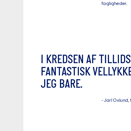
fagligheder.
I
K
R
E
D
S
E
N
A
F
T
I
L
L
I
D
S
F
A
N
T
A
S
T
I
S
K
V
E
L
L
Y
K
K
J
E
G
B
A
R
E
.
-
J
a
r
l
O
x
l
u
n
d
,