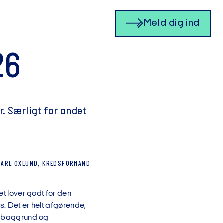
Meld dig ind
26
. Særligt for andet
JARL
OXLUND, KREDSFORMAND
et lover godt for den
es. Det er helt afgørende,
i, baggrund og