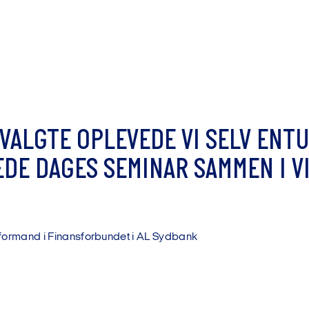
V
A
L
G
T
E
O
P
L
E
V
E
D
E
V
I
S
E
L
V
E
N
T
E
D
E
D
A
G
E
S
S
E
M
I
N
A
R
S
A
M
M
E
N
I
V
f
o
r
m
a
n
d
i
F
i
n
a
n
s
f
o
r
b
u
n
d
e
t
i
A
L
S
y
d
b
a
n
k