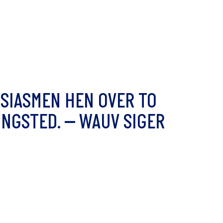
U
S
I
A
S
M
E
N
H
E
N
O
V
E
R
T
O
I
N
G
S
T
E
D
.
–
W
A
U
V
S
I
G
E
R