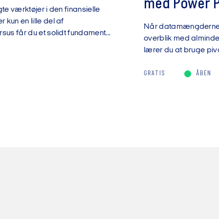
med Power Pi
te værktøjer i den finansielle
kun en lille del af
Når datamængderne v
sus får du et solidt fundament...
overblik med almindel
lærer du at bruge pivo
GRATIS
ÅBEN