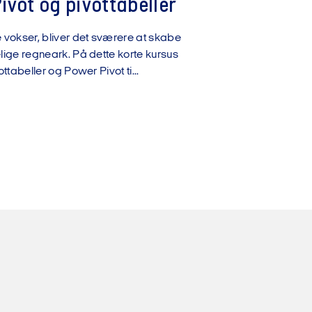
vot og pivottabeller
okser, bliver det sværere at skabe
ige regneark. På dette korte kursus
ttabeller og Power Pivot ti...