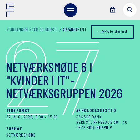
2
7
ARRANGEMENTER OG KURSER
ARRANGEMENT
Meld dig ind
NETVÆRKSMØDE 6 I
"KVINDER I IT"-
NETVÆRKSGRUPPEN 2026
TIDSPUNKT
AFHOLDELSESSTED
27. AUG. 2026, 9.00
-
15.00
DANSKE BANK
BERNSTORFFSGADE 38 - 40
1577 KØBENHAVN V
FORMAT
NETVÆRKSMØDE