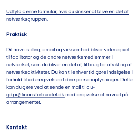
Udfyld denne formular, hvis du ønsker at blive en del af
netværksgruppen
.
Praktisk
Dit navn, stilling, email og virksomhed bliver videregivet
til facilitator og de andre netværksmedlemmer i
netværket, som du bliver en del af, til brug for afvikling af
netværksaktiviteter. Du kan til enhver tid gøre indsigelse i
forhold til videregivelse af dine personoplysninger. Dette
kan du gøre ved at sende en mail til
clu-
gdpr@finansforbundet.dk
med angivelse af navnet på
arrangementet.
Kontakt