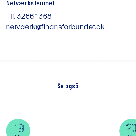
Netværksteamet​
Tlf.
32661368
netvaerk@finansforbundet.dk
Se også
19
2