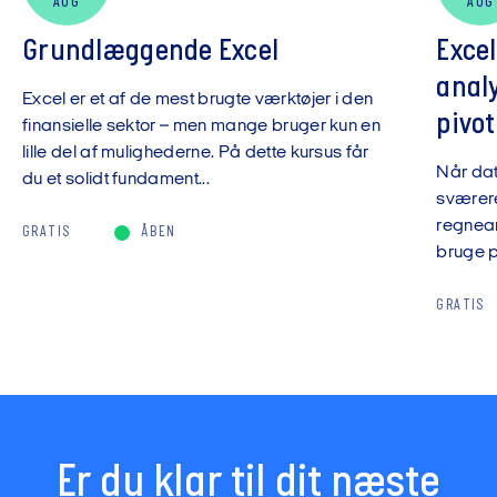
AUG
AUG
Grundlæggende Excel
Exce
anal
Excel er et af de mest brugte værktøjer i den
pivot
finansielle sektor – men mange bruger kun en
lille del af mulighederne. På dette kursus får
Når da
du et solidt fundament...
sværere
regnear
GRATIS
ÅBEN
bruge pi
GRATIS
Er du klar til dit næste