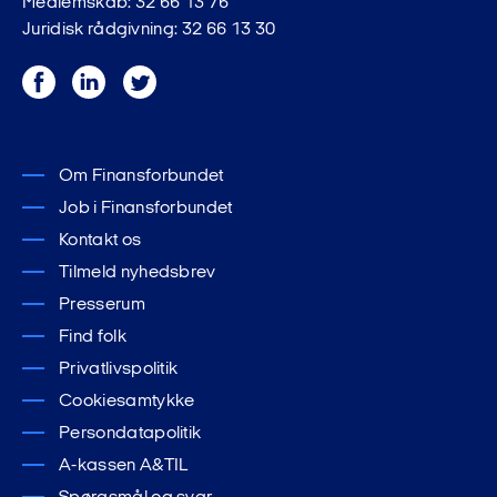
Medlemskab: 32 66 13 76
Juridisk rådgivning: 32 66 13 30
Facebook
LinkedIn
Twitter
Om Finansforbundet
Job i Finansforbundet
Kontakt os
Tilmeld nyhedsbrev
Presserum
Find folk
Privatlivspolitik
Cookiesamtykke
Persondatapolitik
A-kassen A&TIL