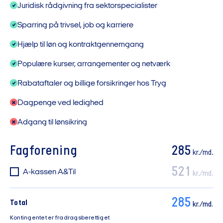
Juridisk rådgivning fra sektorspecialister
Sparring på trivsel, job og karriere
Hjælp til løn og kontraktgennemgang
Populære kurser, arrangementer og netværk
Rabataftaler og billige forsikringer hos Tryg
Dagpenge ved ledighed
Adgang til lønsikring
Fagforening
285
kr./md.
521
A-kassen A&Til
kr./md.
285
Total
kr./md.
Kontingentet er fradragsberettiget