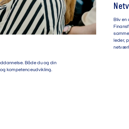
Net
Bliv en
Finansf
samme i
leder, p
netværk
n
ruddannelse. Både du og din
e og kompetenceudvikling.