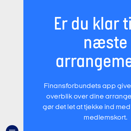
Er du klar ti
næste
arrangeme
Finansforbundets app giver
overblik over dine arrang
gør det let at tjekke ind med
medlemskort.