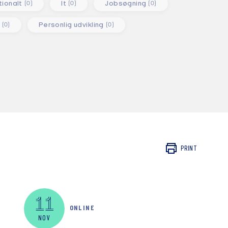
tionalt
It
Jobsøgning
(0)
(0)
(0)
Personlig udvikling
(0)
(0)
Alle målgrupper
Alle målgrupper
Vis kun digitale arrangementer
PRINT
11
ONLINE
NOV