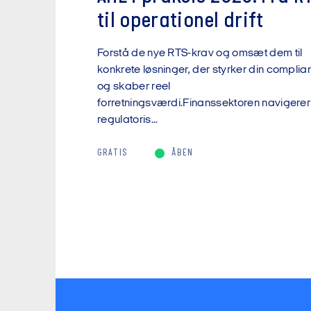
til operationel drift
Forstå de nye RTS-krav og omsæt dem til
konkrete løsninger, der styrker din compli
og skaber reel
forretningsværdi.Finanssektoren navigerer 
regulatoris...
GRATIS
ÅBEN