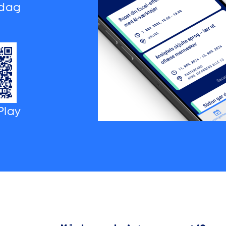
 dag
Play