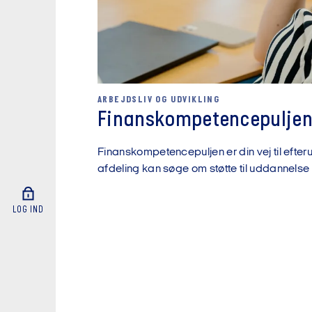
ARBEJDSLIV OG UDVIKLING
Finanskompetencepulje
Finanskompetencepuljen er din vej til efte
afdeling kan søge om støtte til uddannels
LOG IND