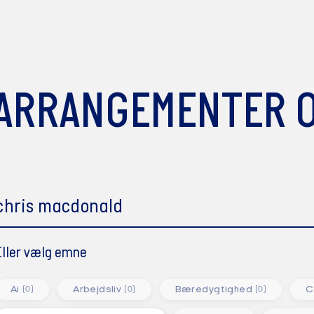
ARRANGEMENTER 
øg emne eller titel
Eller vælg emne
Ai
Arbejdsliv
Bæredygtighed
C
(0)
(0)
(0)