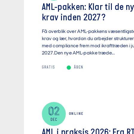
AML-pakken: Klar til de n
krav inden 2027?
Få overblik over AML-pakkens væsentligst
krav og lær, hvordan du arbejder strukturer
med compliance frem mod ikrafttræden i ju
2027.Den nye AML-pakke træde...
GRATIS
ÅBEN
02
ONLINE
DEC
AML i praksis 2026: Fra R