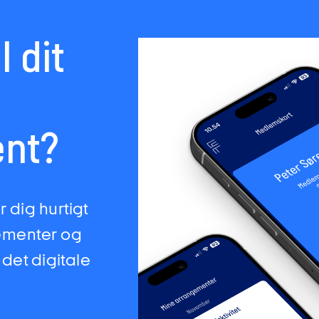
l dit
nt?
 dig hurtigt
ementer og
 det digitale