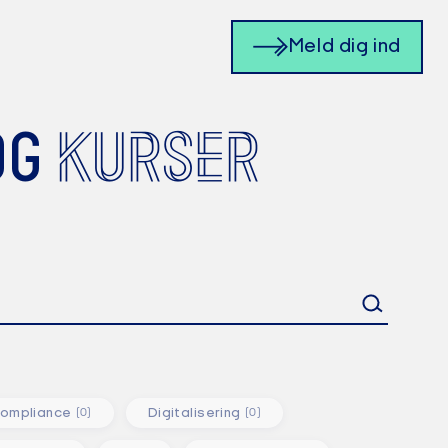
Meld dig ind
KURSER
OG
ompliance
Digitalisering
(0)
(0)