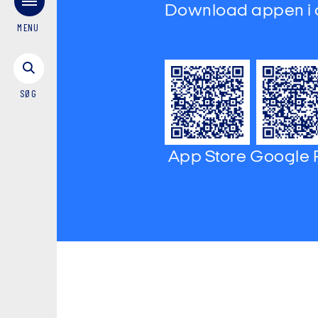
Download appen i
MENU
SØG
App Store
Google 