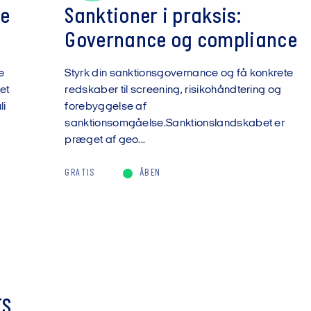
ye
Sanktioner i praksis:
Governance og compliance
e
Styrk din sanktionsgovernance og få konkrete
et
redskaber til screening, risikohåndtering og
li
forebyggelse af
sanktionsomgåelse.Sanktionslandskabet er
præget af geo...
GRATIS
ÅBEN
TS