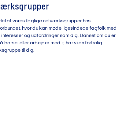
værksgrupper
 del af vores faglige netværksgrupper hos
orbundet, hvor du kan møde ligesindede fagfolk med
nteresser og udfordringer som dig. Uanset om du er
å barsel eller arbejder med it, har vi en fortrolig
sgruppe til dig.