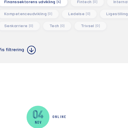
Finanssektorens udvikling
Fintech
Interna
(4)
(0)
Kompetenceudvikling
Ledelse
Ligestilling
(0)
(0)
Senkarriere
Tech
Trivsel
(0)
(0)
(0)
Alle steder
Alle formater
Alle steder
Alle formater
is filtrering
04
ONLINE
NOV