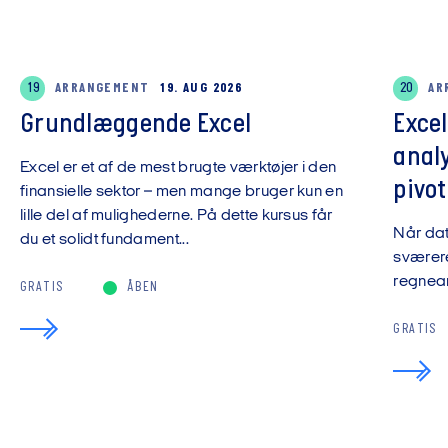
19
ARRANGEMENT
19. AUG 2026
20
AR
Grundlæggende Excel
Exce
anal
Excel er et af de mest brugte værktøjer i den
pivot
finansielle sektor – men mange bruger kun en
lille del af mulighederne. På dette kursus får
Når da
du et solidt fundament...
sværere
regnear
GRATIS
ÅBEN
GRATIS