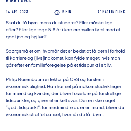
enkelt svar.
14. APR. 2023
5 MIN
AF
MARTIN
FLINK
Skal du få børn, mens du studerer? Eller måske lige
efter? Eller lige tage 5-6 år i karrieremøllen først med et
godt job og høj løn?
Spørgsmålet om, hvornår det er bedst at få børn i forhold
til karriere og (livs)indkomst, kan fylde meget, hvis man
går efter en familieforøgelse på et tidspunkt i sit liv.
Philip Rosenbaum er lektor på CBS og forsker i
økonomisk ulighed. Han har set på indkomstudviklinger
for mænd og kvinder, der bliver forældre på forskellige
tidspunkter, og giver et enkelt svar: Der er ikke noget
”godt tidspunkt”, for medmindre du er en mand, bliver du
økonomisk straffet uanset, hvornår du får børn.