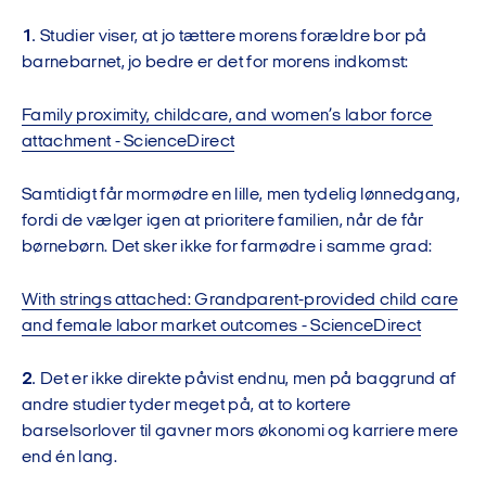
1.
Studier viser, at jo tættere morens forældre bor på
barnebarnet, jo bedre er det for morens indkomst:
Family proximity, childcare, and women’s labor force
attachment - ScienceDirect
Samtidigt får mormødre en lille, men tydelig lønnedgang,
fordi de vælger igen at prioritere familien, når de får
børnebørn. Det sker ikke for farmødre i samme grad:
With strings attached: Grandparent-provided child care
and female labor market outcomes - ScienceDirect
2.
Det er ikke direkte påvist endnu, men på baggrund af
andre studier tyder meget på, at to kortere
barselsorlover til gavner mors økonomi og karriere mere
end én lang.