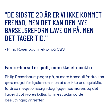
"
D
E
S
I
D
S
T
E
2
0
Å
R
E
R
V
I
I
K
K
E
K
O
M
M
E
T
F
R
E
M
A
D
,
M
E
N
D
E
T
K
A
N
D
E
N
N
Y
E
B
A
R
S
E
L
S
R
E
F
O
R
M
L
A
V
E
O
M
P
Å
.
M
E
N
D
E
T
T
A
G
E
R
T
I
D
.
"
-
P
h
i
l
i
p
R
o
s
e
n
b
a
u
m
,
l
e
k
t
o
r
p
å
C
B
S
Fædre-barsel er godt, men ikke et quickfix
Philip Rosenbaum peger på, at mere barsel til fædre kan
gøre meget for ligelønnen, men at der ikke er et quickfix,
fordi så meget omsorg i dag ligger hos moren, og det
ligger dybt i vores kultur, familiestruktur og de
beslutninger, vi træffer.