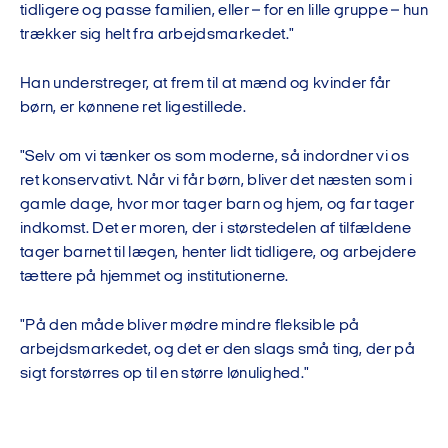
tidligere og passe familien, eller – for en lille gruppe – hun
trækker sig helt fra arbejdsmarkedet."
Han understreger, at frem til at mænd og kvinder får
børn, er kønnene ret ligestillede.
"Selv om vi tænker os som moderne, så indordner vi os
ret konservativt. Når vi får børn, bliver det næsten som i
gamle dage, hvor mor tager barn og hjem, og far tager
indkomst. Det er moren, der i størstedelen af tilfældene
tager barnet til lægen, henter lidt tidligere, og arbejdere
tættere på hjemmet og institutionerne.
"På den måde bliver mødre mindre fleksible på
arbejdsmarkedet, og det er den slags små ting, der på
sigt forstørres op til en større lønulighed."