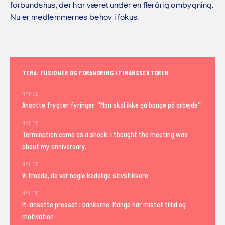
forbundshus, der har været under en flerårig ombygning.
Nu er medlemmernes behov i fokus.
TEMA: FUSIONER OG FORANDRING I FINANSSEKTOREN
NYHED
Ansatte frygter fyringer: “Man skal ikke gå bange på arbejde”
NYHED
Termination came as a shock: I thought the meeting was
about my anniversary.
NYHED
Vi troede, de var nogle kedelige stivstikkere
NYHED
It-ansatte presset i bankerne: Mange har mistet tillid og
motivation