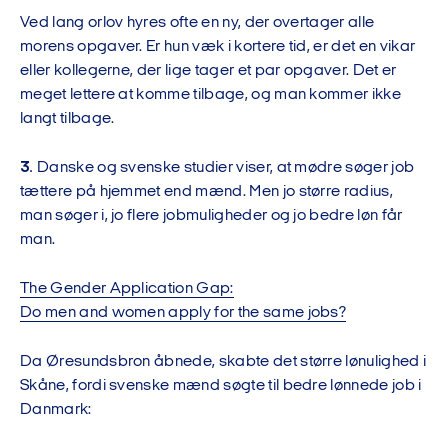
Ved lang orlov hyres ofte en ny, der overtager alle
morens opgaver. Er hun væk i kortere tid, er det en vikar
eller kollegerne, der lige tager et par opgaver. Det er
meget lettere at komme tilbage, og man kommer ikke
langt tilbage.
3.
Danske og svenske studier viser, at mødre søger job
tættere på hjemmet end mænd. Men jo større radius,
man søger i, jo flere jobmuligheder og jo bedre løn får
man.
The Gender Application Gap:
Do men and women apply for the same jobs?
Da Øresundsbron åbnede, skabte det større lønulighed i
Skåne, fordi svenske mænd søgte til bedre lønnede job i
Danmark: