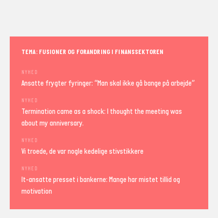
TEMA: FUSIONER OG FORANDRING I FINANSSEKTOREN
NYHED
Ansatte frygter fyringer: “Man skal ikke gå bange på arbejde”
NYHED
Termination came as a shock: I thought the meeting was
about my anniversary.
NYHED
Vi troede, de var nogle kedelige stivstikkere
NYHED
It-ansatte presset i bankerne: Mange har mistet tillid og
motivation