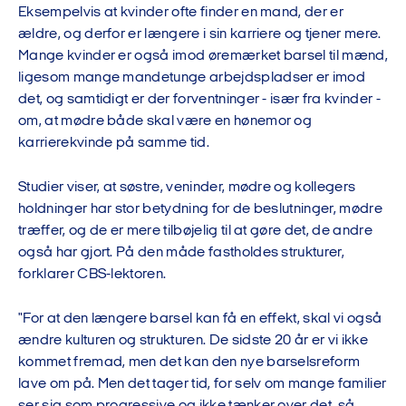
Eksempelvis at kvinder ofte finder en mand, der er
ældre, og derfor er længere i sin karriere og tjener mere.
Mange kvinder er også imod øremærket barsel til mænd,
ligesom mange mandetunge arbejdspladser er imod
det, og samtidigt er der forventninger - især fra kvinder -
om, at mødre både skal være en hønemor og
karrierekvinde på samme tid.
Studier viser, at søstre, veninder, mødre og kollegers
holdninger har stor betydning for de beslutninger, mødre
træffer, og de er mere tilbøjelig til at gøre det, de andre
også har gjort. På den måde fastholdes strukturer,
forklarer CBS-lektoren.
"For at den længere barsel kan få en effekt, skal vi også
ændre kulturen og strukturen. De sidste 20 år er vi ikke
kommet fremad, men det kan den nye barselsreform
lave om på. Men det tager tid, for selv om mange familier