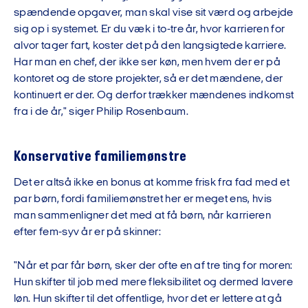
spændende opgaver, man skal vise sit værd og arbejde
sig op i systemet. Er du væk i to-tre år, hvor karrieren for
alvor tager fart, koster det på den langsigtede karriere.
Har man en chef, der ikke ser køn, men hvem der er på
kontoret og de store projekter, så er det mændene, der
kontinuert er der. Og derfor trækker mændenes indkomst
fra i de år," siger Philip Rosenbaum.
Konservative familiemønstre
Det er altså ikke en bonus at komme frisk fra fad med et
par børn, fordi familiemønstret her er meget ens, hvis
man sammenligner det med at få børn, når karrieren
efter fem-syv år er på skinner:
"Når et par får børn, sker der ofte en af tre ting for moren:
Hun skifter til job med mere fleksibilitet og dermed lavere
løn. Hun skifter til det offentlige, hvor det er lettere at gå