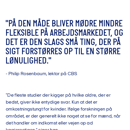
"
P
Å
D
E
N
M
Å
D
E
B
L
I
V
E
R
M
Ø
D
R
E
M
I
N
D
R
E
F
L
E
K
S
I
B
L
E
P
Å
A
R
B
E
J
D
S
M
A
R
K
E
D
E
T
,
O
G
D
E
T
E
R
D
E
N
S
L
A
G
S
S
M
Å
T
I
N
G
,
D
E
R
P
Å
S
I
G
T
F
O
R
S
T
Ø
R
R
E
S
O
P
T
I
L
E
N
S
T
Ø
R
R
E
L
Ø
N
U
L
I
G
H
E
D
.
"
-
P
h
i
l
i
p
R
o
s
e
n
b
a
u
m
,
l
e
k
t
o
r
p
å
C
B
S
"De fleste studier der kigger på hvilke aldre, der er
bedst, giver ikke entydige svar. Kun at det er
omkostningstungt for kvinder. Ifølge forskningen på
området, er der generelt ikke noget at se for mænd, når
det handler om indkomst eller vejen op ad