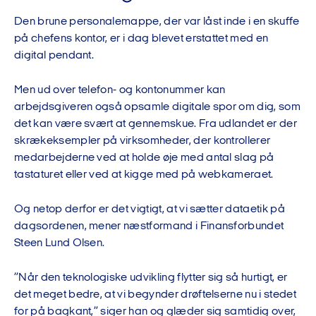
Den brune personalemappe, der var låst inde i en skuffe
på chefens kontor, er i dag blevet erstattet med en
digital pendant.
Men ud over telefon- og kontonummer kan
arbejdsgiveren også opsamle digitale spor om dig, som
det kan være svært at gennemskue. Fra udlandet er der
skrækeksempler på virksomheder, der kontrollerer
medarbejderne ved at holde øje med antal slag på
tastaturet eller ved at kigge med på webkameraet.
Og netop derfor er det vigtigt, at vi sætter dataetik på
dagsordenen, mener næstformand i Finansforbundet
Steen Lund Olsen.
”Når den teknologiske udvikling flytter sig så hurtigt, er
det meget bedre, at vi begynder drøftelserne nu i stedet
for på bagkant,” siger han og glæder sig samtidig over,