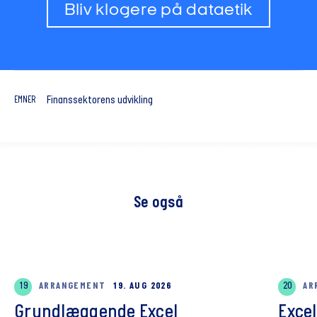
Bliv klogere på dataetik
Finanssektorens udvikling
EMNER
Se også
19
ARRANGEMENT
19. AUG 2026
20
AR
Grundlæggende Excel
Exce