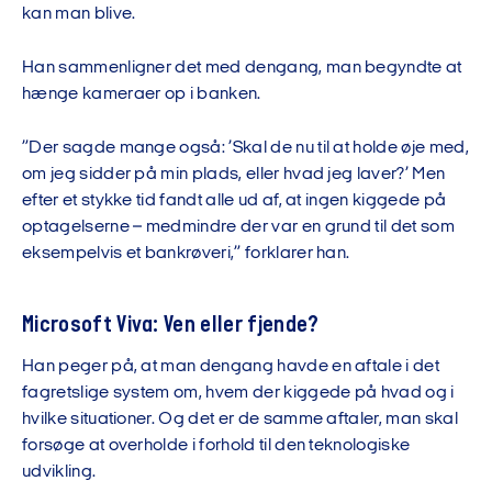
kan man blive.
Han sammenligner det med dengang, man begyndte at
hænge kameraer op i banken.
”Der sagde mange også: ’Skal de nu til at holde øje med,
om jeg sidder på min plads, eller hvad jeg laver?’ Men
efter et stykke tid fandt alle ud af, at ingen kiggede på
optagelserne – medmindre der var en grund til det som
eksempelvis et bankrøveri,” forklarer han.
Microsoft Viva: Ven eller fjende?
Han peger på, at man dengang havde en aftale i det
fagretslige system om, hvem der kiggede på hvad og i
hvilke situationer. Og det er de samme aftaler, man skal
forsøge at overholde i forhold til den teknologiske
udvikling.