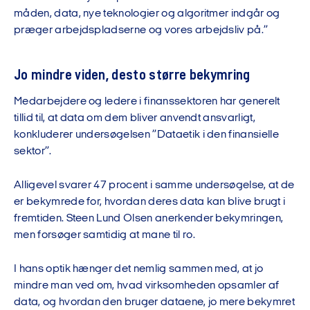
måden, data, nye teknologier og algoritmer indgår og
præger arbejdspladserne og vores arbejdsliv på.”
Jo mindre viden, desto større bekymring
Medarbejdere og ledere i finanssektoren har generelt
tillid til, at data om dem bliver anvendt ansvarligt,
konkluderer undersøgelsen ”Dataetik i den finansielle
sektor”.
Alligevel svarer 47 procent i samme undersøgelse, at de
er bekymrede for, hvordan deres data kan blive brugt i
fremtiden. Steen Lund Olsen anerkender bekymringen,
men forsøger samtidig at mane til ro.
I hans optik hænger det nemlig sammen med, at jo
mindre man ved om, hvad virksomheden opsamler af
data, og hvordan den bruger dataene, jo mere bekymret