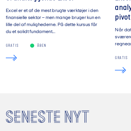
anal
Excel er et af de mest brugte værktøjer i den
pivot
finansielle sektor – men mange bruger kun en
lille del af mulighederne. På dette kursus får
Når da
du et solidt fundament...
sværere
regnear
GRATIS
ÅBEN
GRATIS
SENESTE NYT