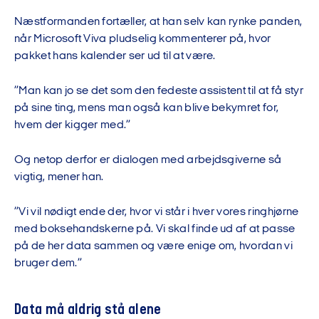
Næstformanden fortæller, at han selv kan rynke panden,
når Microsoft Viva pludselig kommenterer på, hvor
pakket hans kalender ser ud til at være.
”Man kan jo se det som den fedeste assistent til at få styr
på sine ting, mens man også kan blive bekymret for,
hvem der kigger med.”
Og netop derfor er dialogen med arbejdsgiverne så
vigtig, mener han.
”Vi vil nødigt ende der, hvor vi står i hver vores ringhjørne
med boksehandskerne på. Vi skal finde ud af at passe
på de her data sammen og være enige om, hvordan vi
bruger dem.”
Data må aldrig stå alene