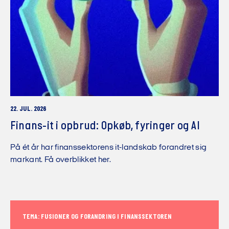
22. JUL. 2026
Finans-it i opbrud: Opkøb, fyringer og AI
På ét år har finanssektorens it-landskab forandret sig
markant. Få overblikket her.
TEMA: FUSIONER OG FORANDRING I FINANSSEKTOREN