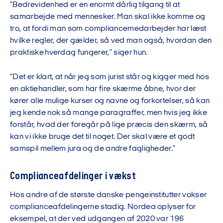
"Bedrevidenhed er en enormt dårlig tilgang til at
samarbejde med mennesker. Man skal ikke komme og
tro, at fordi man som compliancemedarbejder har læst
hvilke regler, der gælder, så ved man også, hvordan den
praktiske hverdag fungerer," siger hun.
"Det er klart, at når jeg som jurist står og kigger med hos
en aktiehandler, som har fire skærme åbne, hvor der
kører alle mulige kurser og navne og forkortelser, så kan
jeg kende nok så mange paragraffer, men hvis jeg ikke
forstår, hvad der foregår på lige præcis den skærm, så
kan vi ikke bruge det til noget. Der skal være et godt
samspil mellem jura og de andre fagligheder."
Complianceafdelinger i vækst
Hos andre af de største danske pengeinstitutter vokser
complianceafdelingerne stadig. Nordea oplyser for
eksempel, at der ved udgangen af 2020 var 196