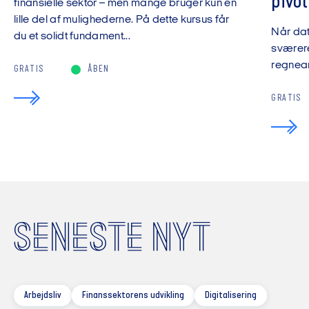
pivot
finansielle sektor – men mange bruger kun en
lille del af mulighederne. På dette kursus får
Når da
du et solidt fundament...
sværere
regnear
GRATIS
ÅBEN
GRATIS
SENESTE NYT
Arbejdsliv
Finanssektorens udvikling
Digitalisering