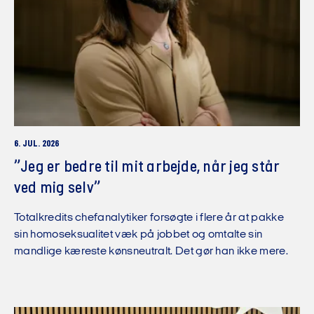
6. JUL. 2026
”Jeg er bedre til mit arbejde, når jeg står
ved mig selv”
Totalkredits chefanalytiker forsøgte i flere år at pakke
sin homoseksualitet væk på jobbet og omtalte sin
mandlige kæreste kønsneutralt. Det gør han ikke mere.