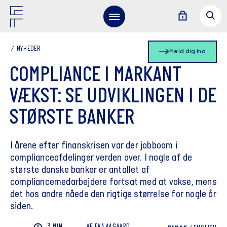
NYHEDER
Meld dig ind
COMPLIANCE I MARKANT
VÆKST: SE UDVIKLINGEN I DE
STØRSTE BANKER
I årene efter finanskrisen var der jobboom i
complianceafdelinger verden over. I nogle af de
største danske banker er antallet af
compliancemedarbejdere fortsat med at vokse, mens
det hos andre nåede den rigtige størrelse for nogle år
siden.
3 MIN
AF
EVA
AAGAARD