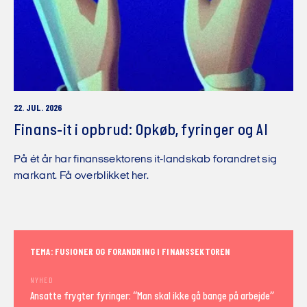
22. JUL. 2026
Finans-it i opbrud: Opkøb, fyringer og AI
På ét år har finanssektorens it-landskab forandret sig
markant. Få overblikket her.
TEMA: FUSIONER OG FORANDRING I FINANSSEKTOREN
NYHED
Ansatte frygter fyringer: “Man skal ikke gå bange på arbejde”