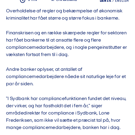
DANSK
/
ENGLISH
Overholdelse af regler og bekæmpelse af økonomisk
kriminalitet har fået større og større fokus i bankerne.
Finanskrisen og en række skærpede regler for sektoren
har fået bankerne til at ansatte flere og flere
compliancemedarbejdere, og i nogle pengeinstitutter er
væksten fortsat frem til i dag.
Andre banker oplyser, at antallet af
compliancemedarbejdere nåede sit naturlige leje for et
par år siden.
"I Sydbank har compliancefunktionen fundet det niveau,
der virker, og har fastholdt det i fem år," siger
områdedirektør for compliance i Sydbank, Lone
Frederiksen, som ikke vil sætte et præcist tal på, hvor
mange compliancemedarbejdere, banken har i dag.