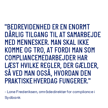
"
B
E
D
R
E
V
I
D
E
N
H
E
D
E
R
E
N
E
N
O
R
M
T
D
Å
R
L
I
G
T
I
L
G
A
N
G
T
I
L
A
T
S
A
M
A
R
B
E
J
D
E
M
E
D
M
E
N
N
E
S
K
E
R
.
M
A
N
S
K
A
L
I
K
K
E
K
O
M
M
E
O
G
T
R
O
,
A
T
F
O
R
D
I
M
A
N
S
O
M
C
O
M
P
L
I
A
N
C
E
M
E
D
A
R
B
E
J
D
E
R
H
A
R
L
Æ
S
T
H
V
I
L
K
E
R
E
G
L
E
R
,
D
E
R
G
Æ
L
D
E
R
,
S
Å
V
E
D
M
A
N
O
G
S
Å
,
H
V
O
R
D
A
N
D
E
N
P
R
A
K
T
I
S
K
E
H
V
E
R
D
A
G
F
U
N
G
E
R
E
R
.
"
-
L
o
n
e
F
r
e
d
e
r
i
k
s
e
n
,
o
m
r
å
d
e
d
i
r
e
k
t
ø
r
f
o
r
c
o
m
p
l
i
a
n
c
e
i
S
y
d
b
a
n
k