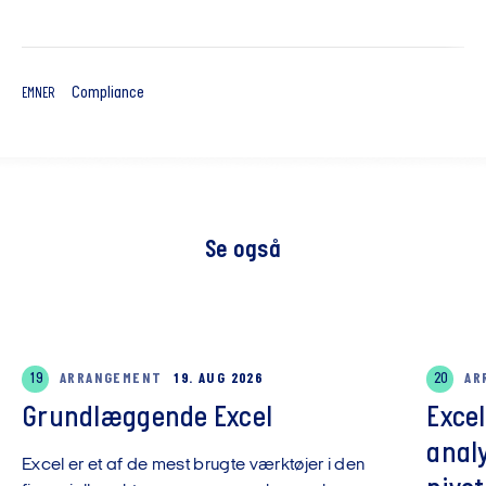
Compliance
EMNER
Se også
19
ARRANGEMENT
19. AUG 2026
20
AR
Grundlæggende Excel
Exce
anal
Excel er et af de mest brugte værktøjer i den