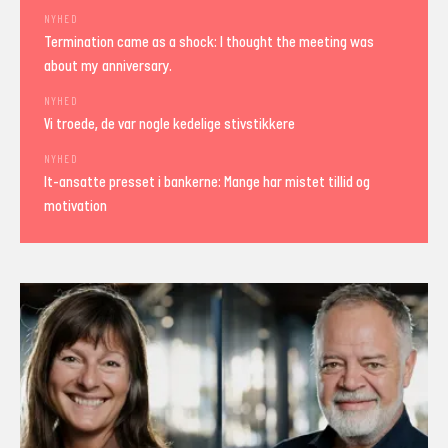
NYHED
Termination came as a shock: I thought the meeting was
about my anniversary.
NYHED
Vi troede, de var nogle kedelige stivstikkere
NYHED
It-ansatte presset i bankerne: Mange har mistet tillid og
motivation