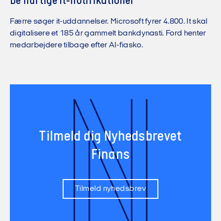
De hurtige it-notifikationer
Færre søger it-uddannelser. Microsoft fyrer 4.800. It skal
digitalisere et 185 år gammelt bankdynasti. Ford henter
medarbejdere tilbage efter AI-fiasko.
N
Tilmeld dig Nyhedsbrevet
Finans
Tilmeld nyhedsbrev