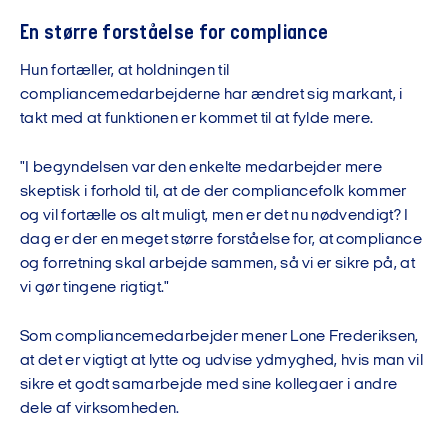
En større forståelse for compliance
Hun fortæller, at holdningen til
compliancemedarbejderne har ændret sig markant, i
takt med at funktionen er kommet til at fylde mere.
"I begyndelsen var den enkelte medarbejder mere
skeptisk i forhold til, at de der compliancefolk kommer
og vil fortælle os alt muligt, men er det nu nødvendigt? I
dag er der en meget større forståelse for, at compliance
og forretning skal arbejde sammen, så vi er sikre på, at
vi gør tingene rigtigt."
Som compliancemedarbejder mener Lone Frederiksen,
at det er vigtigt at lytte og udvise ydmyghed, hvis man vil
sikre et godt samarbejde med sine kollegaer i andre
dele af virksomheden.