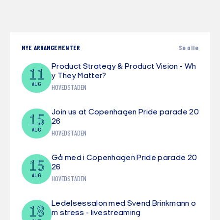
NYE ARRANGEMENTER
Se alle
Product Strategy & Product Vision - Wh
11
y They Matter?
AUG
HOVEDSTADEN
Join us at Copenhagen Pride parade 20
15
26
AUG
HOVEDSTADEN
Gå med i Copenhagen Pride parade 20
15
26
AUG
HOVEDSTADEN
Ledelsessalon med Svend Brinkmann o
18
m stress - livestreaming