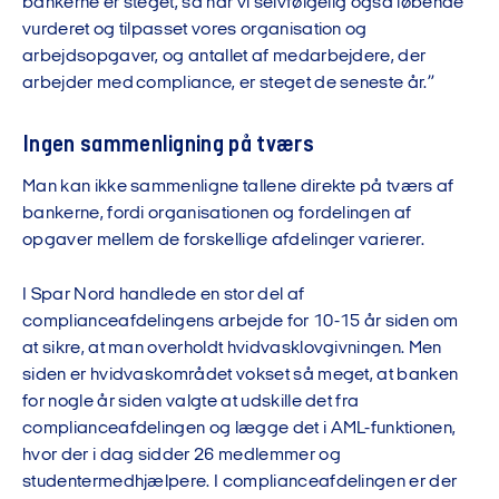
bankerne er steget, så har vi selvfølgelig også løbende
vurderet og tilpasset vores organisation og
arbejdsopgaver, og antallet af medarbejdere, der
arbejder med compliance, er steget de seneste år.”
Ingen sammenligning på tværs
Man kan ikke sammenligne tallene direkte på tværs af
bankerne, fordi organisationen og fordelingen af
opgaver mellem de forskellige afdelinger varierer.
I Spar Nord handlede en stor del af
complianceafdelingens arbejde for 10-15 år siden om
at sikre, at man overholdt hvidvasklovgivningen. Men
siden er hvidvaskområdet vokset så meget, at banken
for nogle år siden valgte at udskille det fra
complianceafdelingen og lægge det i AML-funktionen,
hvor der i dag sidder 26 medlemmer og
studentermedhjælpere. I complianceafdelingen er der